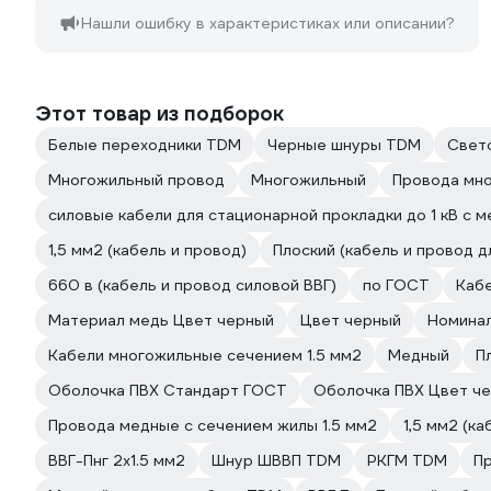
Нашли ошибку в характеристиках или описании?
Этот товар из подборок
Белые переходники TDM
Черные шнуры TDM
Свет
Многожильный провод
Многожильный
Провода мно
силовые кабели для стационарной прокладки до 1 кВ с 
1,5 мм2 (кабель и провод)
Плоский (кабель и провод 
660 в (кабель и провод силовой ВВГ)
по ГОСТ
Кабе
Материал медь Цвет черный
Цвет черный
Номинал
Кабели многожильные сечением 1.5 мм2
Медный
П
Оболочка ПВХ Стандарт ГОСТ
Оболочка ПВХ Цвет ч
Провода медные с сечением жилы 1.5 мм2
1,5 мм2 (к
ВВГ-Пнг 2х1.5 мм2
Шнур ШВВП TDM
РКГМ TDM
П