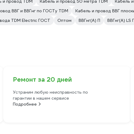
ь и провод TDM
Кабель и провод 50 метра TDM
Кабель и
ровод ВВГ и ВВГнг по ГОСТу TDM
Кабель и провод ВВГ плос
вода TDM Electric ГОСТ
Оптом
ВВГнг(A) П
ВВГнг(A) LS 
Ремонт за 20 дней
Устраним любую неисправность по
гарантии в нашем сервисе
Подробнее