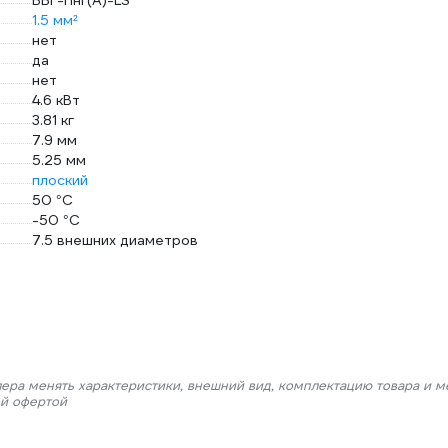
ВВГ-Пнг(A)-LS
1.5 мм²
нет
да
нет
4.6 кВт
3.81 кг
7.9 мм
5.25 мм
плоский
50 °С
-50 °С
7.5 внешних диаметров
лера менять характеристики, внешний вид, комплектацию товара и м
ой офертой