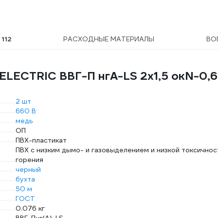
91920DIYVI
Ы
112
РАСХОДНЫЕ МАТЕРИАЛЫ
ВО
ELECTRIC ВВГ-П нгА-LS 2х1,5 окN-0,
2 шт
660 В
медь
ОП
ПВХ-пластикат
ПВХ с низким дымо- и газовыделением и низкой токсично
горения
черный
бухта
50 м
ГОСТ
0.076 кг