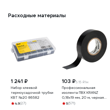
Расходные материалы
1 241 ₽
103 ₽
5.15 ₽/м
Набор клеевой
Профессиональная
термоусадочной трубки
изолента ПВХ KRANZ
КВТ №20 86582
0,18х19 мм, 20 м, черная
KR-09-2806
4.9
(27)
5
(571)