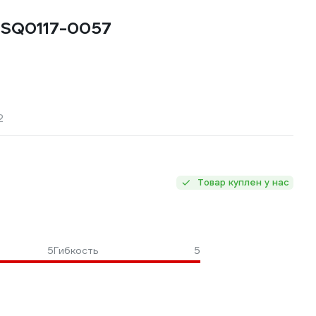
 SQ0117-0057
2
Товар куплен у нас
и
5
Гибкость
5