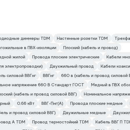
одиодные диммеры TDM
Настенные розетки TDM
Трехфа
гожильные в ПВХ-изоляции
Плоский (кабель и провод)
медной жилой
Провода плоские электрические
Кабели мн
для электропроводки)
Двухжильный провод
Кабели коакс
ль силовой ВВГнг
ВВГнг
660 в (кабель и провод силовой 
ьное напряжение 660 В Стандарт ГОСТ
Медный в ПВХ обо
лоский (кабель и провод силовой ВВГ)
Номинальное напряже
ерный
0.66 кВт
ВВГ-Пнг(А)
Провода плоские медные
абель и провод силовой ВВГ)
Двужильные медные
Двухжи
ровод А TDM
Провод термостойкий TDM
Кабель ВВГ П T