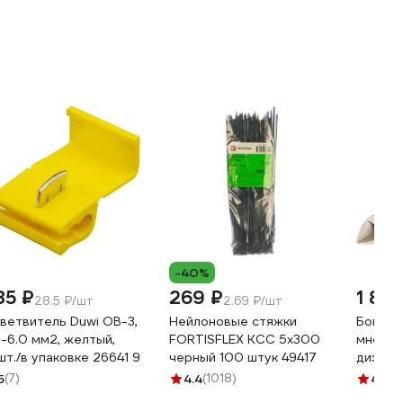
-40%
85 ₽
269 ₽
1 85
28.5 ₽/шт
2.69 ₽/шт
ветвитель Duwi ОВ-3,
Нейлоновые стяжки
Бокоре
5-6.0 мм2, желтый,
FORTISFLEX КСС 5х300
многоф
шт./в упаковке 26641 9
черный 100 штук 49417
диэлек
KRANZ 
5
(7)
4.4
(1018)
4.9
(3