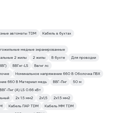
зные автоматы TDM
Кабель в бухтах
огожильные медные экранированные
иальные 2 жилы
2 жилы
В бухте
Для проводки
ВВГ)
ВВГнг-LS
Ввгнг лс
лочке
Номинальное напряжение 660 В Оболочка ПВХ
ние 660 В Материал медь
ВВГ-Пнг
50 м
ВВГ-Пнг (А) LS 0.66 кВт
льный
2х 1.5 мм2
2х1,5
2х1.5 мм2
DM
Кабель ПАР TDM
Кабель ММ TDM