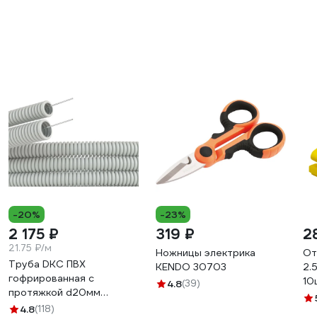
-20%
-23%
2 175 ₽
319 ₽
2
21.75 ₽/м
Ножницы электрика
От
Труба DKC ПВХ
KENDO 30703
2.
гофрированная c
10
4.8
(39)
протяжкой d20мм
упаковка 100м
4.8
(118)