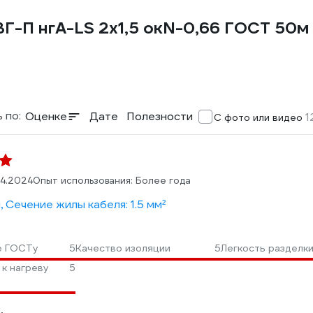
Г-П нгА-LS 2х1,5 окN-0,66 ГОСТ 50м
 по:
Оценке
Дате
Полезности
1
С фото или видео
04.2024
Опыт использования: Более года
, Сечение жилы кабеля: 1.5 мм²
е ГОСТу
5
Качество изоляции
5
Легкость разделк
 к нагреву
5