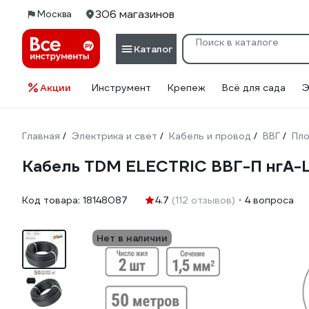
306 магазинов
Москва
Каталог
Акции
Инструмент
Крепеж
Всё для сада
Э
Главная
Электрика и свет
Кабель и провод
ВВГ
Пло
/
/
/
/
Кабель TDM ELECTRIC ВВГ-П нгА-L
Код товара:
18148087
4.7
(112 отзывов)
4 вопроса
Нет в наличии