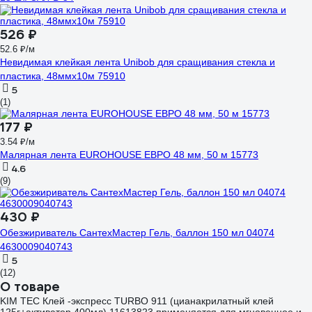
526 ₽
52.6 ₽/м
Невидимая клейкая лента Unibob для сращивания стекла и
пластика, 48ммх10м 75910
5
(1)
177 ₽
3.54 ₽/м
Малярная лента EUROHOUSE ЕВРО 48 мм, 50 м 15773
4.6
(9)
430 ₽
Обезжириватель СантехМастер Гель, баллон 150 мл 04074
4630009040743
5
(12)
О товаре
KIM TEC Клей -экспресс TURBO 911 (цианакрилатный клей