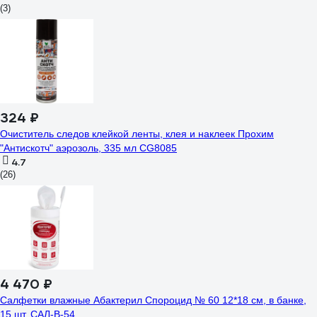
(3)
324 ₽
Очиститель следов клейкой ленты, клея и наклеек Прохим
"Антискотч" аэрозоль, 335 мл CG8085
4.7
(26)
4 470 ₽
Салфетки влажные Абактерил Спороцид № 60 12*18 см, в банке,
15 шт. САЛ-В-54