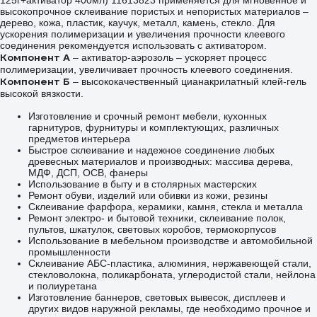
125г+активатор 400мл) 11613823 применяется для мгновенное и
высокопрочное склеивание пористых и непористых материалов –
дерево, кожа, пластик, каучук, металл, камень, стекло. Для
ускорения полимеризации и увеличения прочности клеевого
соединения рекомендуется использовать с активатором.
Компонент А
– активатор-аэрозоль – ускоряет процесс
полимеризации, увеличивает прочность клеевого соединения.
Компонент Б
– высококачественный цианакрилатный клей-гель
высокой вязкости.
Изготовление и срочный ремонт мебели, кухонных
гарнитуров, фурнитуры и комплектующих, различных
предметов интерьера
Быстрое склеивание и надежное соединение любых
древесных материалов и производных: массива дерева,
МДФ, ДСП, ОСВ, фанеры
Использование в быту и в столярных мастерских
Ремонт обуви, изделий или обивки из кожи, резины
Склеивание фарфора, керамики, камня, стекла и металла
Ремонт электро- и бытовой техники, склеивание полок,
пультов, шкатулок, световых коробов, термокорпусов
Использование в мебельном производстве и автомобильной
промышленности
Склеивание AБС-пластика, алюминия, нержавеющей стали,
стекловолокна, поликарбоната, углеродистой стали, нейлона
и полиуретана
Изготовление баннеров, световых вывесок, дисплеев и
других видов наружной рекламы, где необходимо прочное и