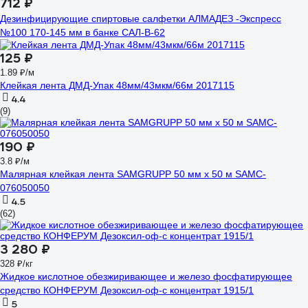
712 ₽
Дезинфицирующие спиртовые салфетки АЛМАДЕЗ -Экспресс
№100 170-145 мм в банке САЛ-В-62
125 ₽
1.89 ₽/м
Клейкая лента ДМД-Упак 48мм/43мкм/66м 2017115
4.4
(9)
190 ₽
3.8 ₽/м
Малярная клейкая лента SAMGRUPP 50 мм х 50 м SAMC-
076050050
4.5
(62)
3 280 ₽
328 ₽/кг
Жидкое кислотное обезжиривающее и железо фосфатирующее
средство КОНФЕРУМ Дезоксил-оф-с концентрат 1915/1
5