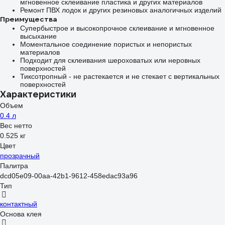
мгновенное склеивание пластика и других материалов
Ремонт ПВХ лодок и других резиновых аналогичных изделий
Преимущества
Супербыстрое и высокопрочное склеивание и мгновенное
высыхание
Моментальное соединение пористых и непористых
материалов
Подходит для склеивания шероховатых или неровных
поверхностей
Тиксотропный - не растекается и не стекает с вертикальных
поверхностей
Характеристики
Объем
0.4 л
Вес нетто
0.525 кг
Цвет
прозрачный
Палитра
dcd05e09-00aa-42b1-9612-458edac93a96
Тип
контактный
Основа клея