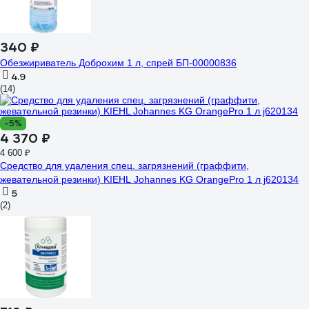
340 ₽
Обезжириватель Доброхим 1 л, спрей БП-00000836
4.9
(14)
-5%
4 370 ₽
4 600 ₽
Средство для удаления спец. загрязнений (граффити,
жевательной резинки) KIEHL Johannes KG OrangePro 1 л j620134
5
(2)