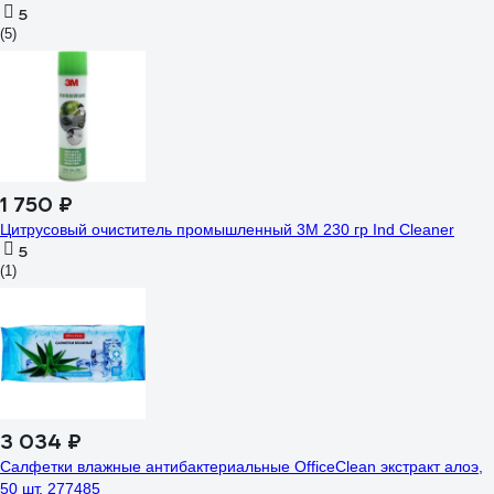
5
(5)
1 750 ₽
Цитрусовый очиститель промышленный 3М 230 гр Ind Cleaner
5
(1)
3 034 ₽
Салфетки влажные антибактериальные OfficeClean экстракт алоэ,
50 шт. 277485