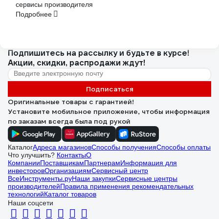
сервисы производителя
Подробнее
Подпишитесь
на рассылку
и будьте в курсе!
Акции, скидки, распродажи ждут!
Подписаться
Оригинальные товары с гарантией!
Установите мобильное приложение, чтобы информация
по заказам всегда была под рукой
Каталог
Адреса магазинов
Способы получения
Способы оплаты
Что улучшить?
Контакты
О
Компании
Поставщикам
Партнерам
Информация для
инвесторов
Организациям
Сервисный центр
ВсеИнструменты.ру
Наши закупки
Сервисные центры
производителей
Правила применения рекомендательных
технологий
Каталог товаров
Наши соцсети