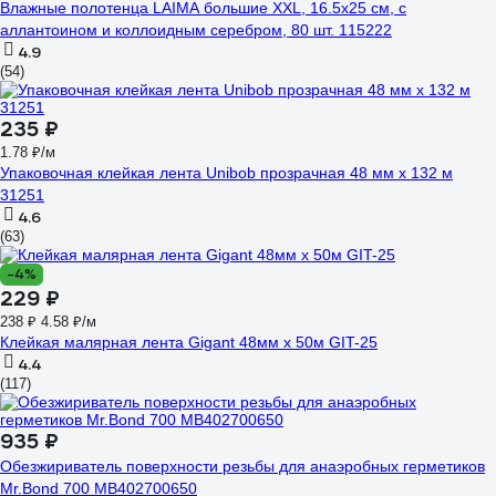
Влажные полотенца LAIMA большие XXL, 16.5x25 см, с
аллантоином и коллоидным серебром, 80 шт. 115222
4.9
(54)
235 ₽
1.78 ₽/м
Упаковочная клейкая лента Unibob прозрачная 48 мм х 132 м
31251
4.6
(63)
-4%
229 ₽
238 ₽
4.58 ₽/м
Клейкая малярная лента Gigant 48мм x 50м GIT-25
4.4
(117)
935 ₽
Обезжириватель поверхности резьбы для анаэробных герметиков
Mr.Bond 700 MB402700650