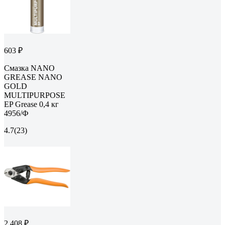
603 ₽
Смазка NANO
GREASE NANO
GOLD
MULTIPURPOSE
EP Grease 0,4 кг
4956/Ф
4.7
(23)
2 408 ₽