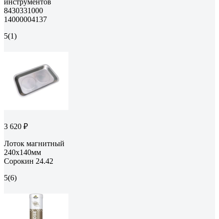
инструментов
8430331000
14000004137
5
(1)
3 620 ₽
Лоток магнитный
240х140мм
Сорокин 24.42
5
(6)