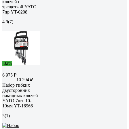
ключей с
трещоткой YATO
7пр YT-0208
4.9
(7)
-32%
6 975 ₽
10 294 ₽
Набор гибких
двусторонних
накидных ключей
YATO 7шт. 10-
19мм YT-16966
5
(1)