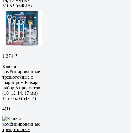
14, 17 мм) RF-
51052F(64815)
1 374 ₽
Ключи
комбинированные
трещоточные с
шарниром Forsage
набор 5 предметов
(10, 12-14, 17 мм)
F-51052F(64814)
4
(1)