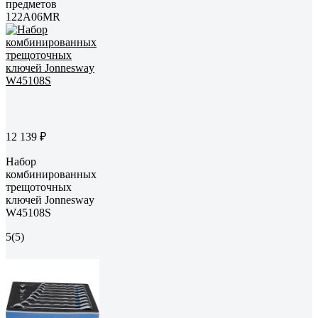
предметов
122A06MR
12 139 ₽
Набор
комбинированных
трещоточных
ключей Jonnesway
W45108S
5
(5)