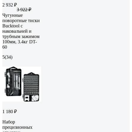
2 932 ₽
3 922 ₽
Чугунные
поворотные тиски
Bucktool с
наковальней и
трубным зажимом
100мм, 3.4кг DT-
60
5
(34)
1 180 ₽
Набор
прецизионных