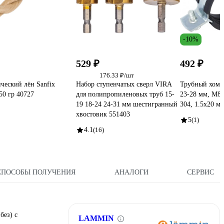
-10%
529 ₽
492 ₽
176.33 ₽/шт
ческий лён Sanfix
Набор ступенчатых сверл VIRA
Трубный хому
50 гр 40727
для полипропиленовых труб 15-
23-28 мм, М8,
19 18-24 24-31 мм шестигранный
304, 1.5x20 
хвостовик 551403
5
(1)
4.1
(16)
СПОСОБЫ ПОЛУЧЕНИЯ
АНАЛОГИ
СЕРВИС
без) с
LAMMIN