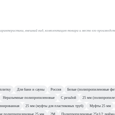
характеристики, внешний вид, комплектацию товара и место его производст
плитку
Для бани и сауны
Россия
Белые (полипропиленовые фит
Неразъемные полипропиленовые
С резьбой
25 мм (полипропиле
инированная
25 мм (муфты для пластиковых труб)
Муфты 25 мм
е полипропиленовые 25 мм
2M
Полипропиленовые 25х1/2 дюйма