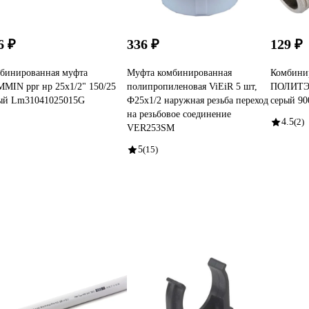
6 ₽
336 ₽
129 ₽
бинированная муфта
Муфта комбинированная
Комбини
MIN ppr нр 25x1/2" 150/25
полипропиленовая ViEiR 5 шт,
ПОЛИТЭК 
ый Lm31041025015G
Ф25х1/2 наружная резьба переход
серый 90
на резьбовое соединение
4.5
(2)
VER253SM
5
(15)