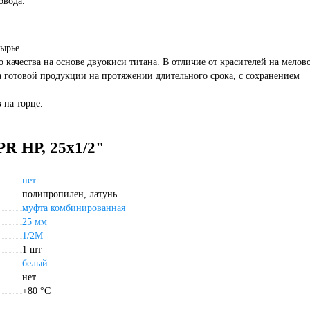
овода.
ырье.
 качества на основе двуокиси титана. В отличие от красителей на мелов
ва готовой продукции на протяжении длительного срока, с сохранением
 на торце.
R НР, 25х1/2"
нет
полипропилен, латунь
муфта комбинированная
25 мм
1/2M
1 шт
белый
нет
+80 °С