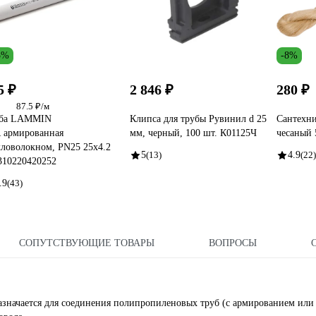
5%
-8%
5 ₽
2 846 ₽
280 ₽
87.5 ₽/м
уба LAMMIN
Клипса для трубы Рувинил d 25
Сантехни
 армированная
мм, черный, 100 шт. К01125Ч
чесаный 
кловолокном, PN25 25х4.2
5
(13)
4.9
(22)
10220420252
.9
(43)
СОПУТСТВУЮЩИЕ ТОВАРЫ
ВОПРОСЫ
начается для соединения полипропиленовых труб (с армированием или 