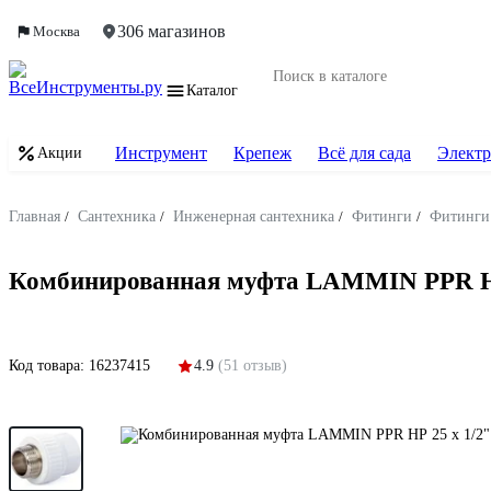
306 магазинов
Москва
Каталог
Инструмент
Крепеж
Всё для сада
Электр
Акции
Главная
/
Сантехника
/
Инженерная сантехника
/
Фитинги
/
Фитинги
Комбинированная муфта LAMMIN PPR НР
Код товара:
16237415
4.9
(51 отзыв)