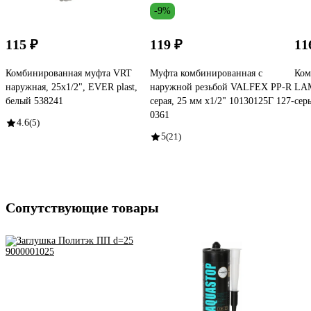
-9%
115 ₽
119 ₽
11
Комбинированная муфта VRT
Муфта комбинированная с
Ком
наружная, 25х1/2", EVER plast,
наружной резьбой VALFEX PP-R
LAM
белый 538241
серая, 25 мм х1/2" 10130125Г 127-
сер
0361
4.6
(5)
5
(21)
Сопутствующие товары