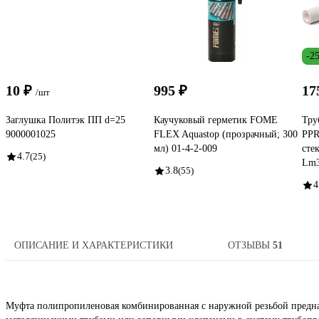
-2
10 ₽
995 ₽
17
/шт
Заглушка Политэк ПП d=25
Каучуковый герметик FOME
Тр
9000001025
FLEX Aquastop (прозрачный; 300
PPR
мл) 01-4-2-009
сте
4.7
(25)
Lm3
3.8
(55)
4
ОПИСАНИЕ И ХАРАКТЕРИСТИКИ
ОТЗЫВЫ
51
Муфта полипропиленовая комбинированная с наружной резьбой предназ