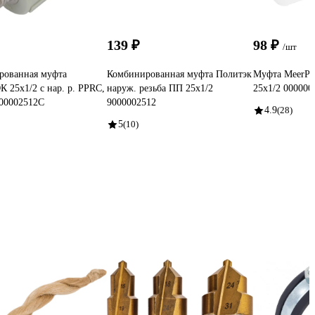
139 ₽
98 ₽
/шт
рованная муфта
Комбинированная муфта Политэк
Муфта MeerPl
25x1/2 с нар. р. PPRC,
наруж. резьба ПП 25х1/2
25x1/2 000000
00002512С
9000002512
4.9
(28)
5
(10)