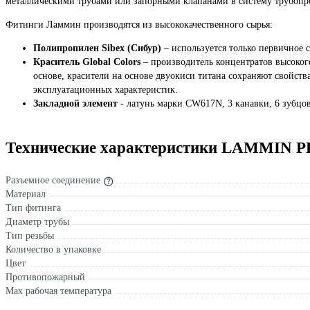
металлическими трубами или запорными клапанами в систему трубопр
Фитинги Ламмин производятся из высококачественного сырья:
Полипропилен Sibex (Сибур)
– используется только первичное с
Краситель Global Colors
– производитель концентратов высокого
основе, красители на основе двуокиси титана сохраняют свойст
эксплуатационных характеристик.
Закладной элемент
- латунь марки CW617N, 3 канавки, 6 зубцов
Технические характеристики LAMMIN PP
Разъемное соединение
Материал
Тип фитинга
Диаметр трубы
Тип резьбы
Количество в упаковке
Цвет
Противопожарный
Max рабочая температура