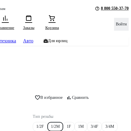
8 800 550-37-70
рам
Войти
равнение
Заказы
Корзина
техника
Авто
Для юрлиц
В избранное
Сравнить
Тип резьбы
1/2F
1/2M
1F
1M
3/4F
3/4M