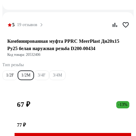
5
19 отзывов
Комбинированная муфта PPRC MeerPlast Дн20x15
Ру25 белая наружная резьба D200-00434
Код товара: 20532406
Тип резьбы
1/2F
1/2M
3/4F
3/4M
67 ₽
-13%
77 ₽