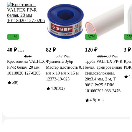
-11%
-37%
-25
40 ₽
82 ₽
120 ₽
3 
/шт
45 ₽
5.47 ₽/м
189 ₽
60 ₽/м
Крестовина VALFEX
Фумлента Зубр
Труба VALFEX PP-R
Кре
PP-R белая, 20 мм
Мастер плотность 0.1
белая, армированная
РВК
10118020 127-0205
мм х 19 мм х 15 м
стекловолокном,
4.
12373-19-025
20х3.4 мм, 2 м, Т
5
(9)
90°С Ру25 SDR6
4.9
(102)
101060202 033-2476
4.8
(181)