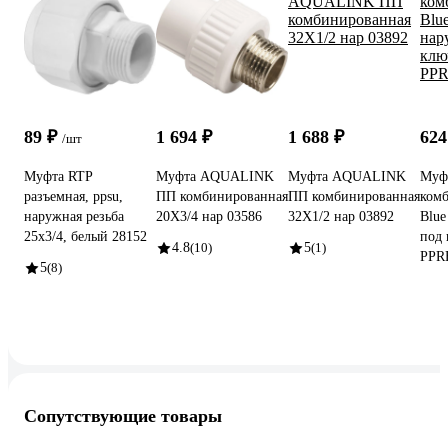
89 ₽
1 694 ₽
1 688 ₽
624
/шт
Муфта RTP
Муфта AQUALINK
Муфта AQUALINK
Муф
разъемная, ppsu,
ПП комбинированная
ПП комбинированная
ком
наружная резьба
20X3/4 нар 03586
32X1/2 нар 03892
Blue
25x3/4, белый 28152
под 
4.8
(10)
5
(1)
PPR
5
(8)
Сопутствующие товары