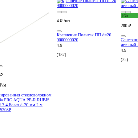
-8%
4 ₽
/шт
280 ₽
Крепление Политэк ПП d=20
9000000020
Сантехни
чесаный 
4.9
4.9
(187)
(22)
 ₽
 ₽/м
ированная стекловолокном
ба PRO AQUA PP-R RUBIS
 7.4 Белая d-20 мм 2 м
5208P