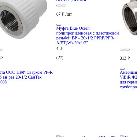
67 ₽
/шт
Муфта Blue Ocean
полипропиленовая с пластиковой
резьбой ВР - 20х1/2 PPRF/PPR-
A/FT(W)-20х1/2"
4.8
(27)
 ₽
313 ₽
та ООО ПКФ Сварком PP-R
Америка
б вн рез 20-1/2 СанТех
ViEiR Ф2
1608
для герм
трубопр