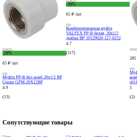
-34%
65 ₽
/шт
Комбинированная муфта
VALFEX PP-R белая, 20х1/2
дюйма ВР 10129020 127-0232
4.7
(117)
-28%
285
65 ₽
/шт
Муф
Муфта PP-R бел комб 20х1/2 ВР
ком
Gigant GPM-20X12ВР
s01
4.9
5
(13)
(2)
Сопутствующие товары