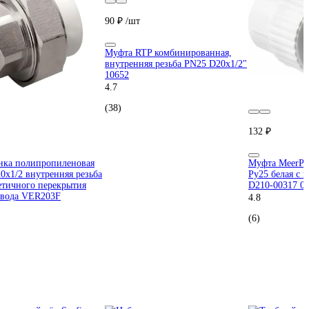
90 ₽
/шт
Муфта RTP комбинированная,
внутренняя резьба PN25 D20х1/2"
10652
4.7
(38)
132 ₽
нка полипропиленовая
Муфта MeerPl
0х1/2 внутренняя резьба
Ру25 белая с 
етичного перекрытия
D210-00317 0
овода VER203F
4.8
(6)