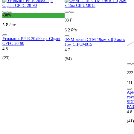
-38%
93 ₽
5 ₽
/шт
6.2 ₽/м
Угольник PP-R 20x90 гр. Gigant
ФУМ-лента СТМ 19мм х 0,2мм х
GPFC-20-90
15м CIFUM015
4.8
4.7
(23)
(54)
222
111
Арм
тру
SDR
PA3
4.8
(41)