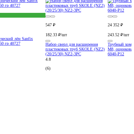
547 ₽
24 352 ₽
182.33 ₽/шт
243.52 ₽/шт
ческий лён Sanfix
50 гр 40727
Набор сверл для расширения
Трубный хому
пластиковых труб SKOLE (NZ2)
М8, оцинкован
(20/25/30) NZ2-3PC
6040-P12
4.8
(6)