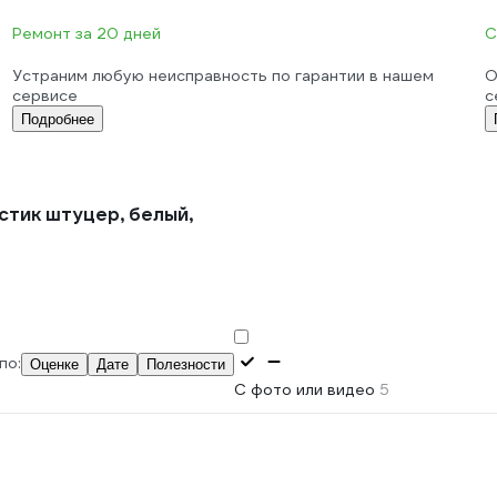
Ремонт за 20 дней
С
Устраним любую неисправность по гарантии в нашем
О
сервисе
с
Подробнее
астик штуцер, белый,
по:
Оценке
Дате
Полезности
С фото или видео
5