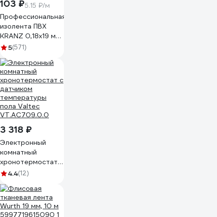
103 ₽
5.15 ₽/м
Профессиональная
изолента ПВХ
KRANZ 0,18х19 мм,
20 м, черная KR-
5
(571)
09-2806
3 318 ₽
Электронный
комнатный
хронотермостат с
датчиком
4.4
(12)
температуры
пола Valtec
VT.AC709.0.0