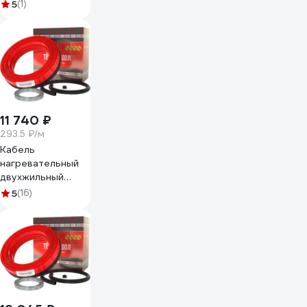
50м.п.
5
(1)
Нагр_каб_WC_ЭКО_15ВТ/
м.п._50м.п
11 740 ₽
293.5 ₽/м
Кабель
нагревательный
двухжильный
Warmcoin POWER
5
(16)
| 20Вт/м.п. | 40м.п.
POWER_800ВТ_40м