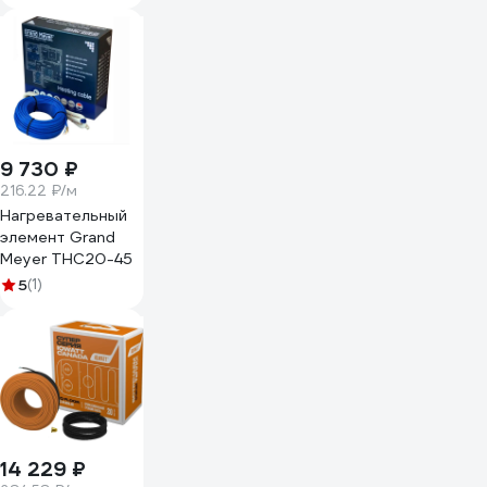
цементно-
песчаной стяжки
для любого
керамического
покрытия
толщиной не
более 10 мм,
1000 Вт - 50 м -
9 730 ₽
6,7 м.кв. 206280
216.22 ₽/м
Нагревательный
элемент Grand
Meyer THC20-45
5
(1)
14 229 ₽