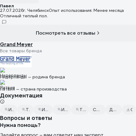
Павел
27.07.2026
г. Челябинск
Опыт использования: Менее месяца
Отличный теплый пол.
Посмотреть все отзывы
Grand Meyer
Все товары бренда
Нидерланды — родина бренда
Латвия — страна производства
Документация
Инструкция по установке терморегулятора
Технические характеристики (кабель)
Инструкция по подключению терморегулятора к wi-fi
Инструкция по установке системы Grand Meyer
Технические характеристики (терморегулятор)
Сертификат соответствия от 2023.06.14
Декларация о соответствии от 2023.08.21
Скачать всю до
Вопросы и ответы
Нужна помощь?
Задайте вопрос – вам ответит наш эксперт,