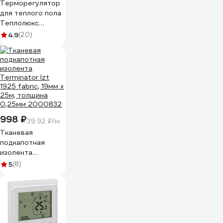
Терморегулятор
для теплого пола
Теплолюкс
LumiSmart 25
4.9
(20)
2239191
998 ₽
39.92 ₽/м
Тканевая
подкапотная
изолента
Terminator Izt
5
(8)
1925 fabric, 19мм х
25м, толщина
0,25мм 2000832