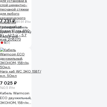
7 731 ₽
181.91 ₽/м
Греющий кабель
IQWATT CLIMATIQ
CABLE для
установки в слой
5
(5)
цементно-
песчаной стяжки
для любого
керамического
покрытия
толщиной не
более 10 мм, 850
Вт - 42.5 м - 5.7
7 025 ₽
м.кв 206273
140.5 ₽/м
Кабель Warmcoin
ECO двухжильный,
ЭКОНОМ, 15Вт/м,