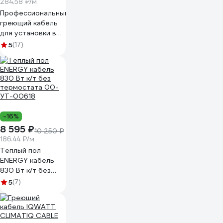
284.58 ₽/м
Профессиональный
греющий кабель
для установки в
слой цементно-
5
(17)
песчанной стяжки
IQWATT для
любого
напольного
покрытия IQ
FLOOR CABLE
1000 Вт - 50 м -
-16%
6,7 м.кв. 209
8 595 ₽
10 250 ₽
186.44 ₽/м
Теплый пол
ENERGY кабель
830 Вт к/т без
термостата 00-
5
(7)
УТ-00618