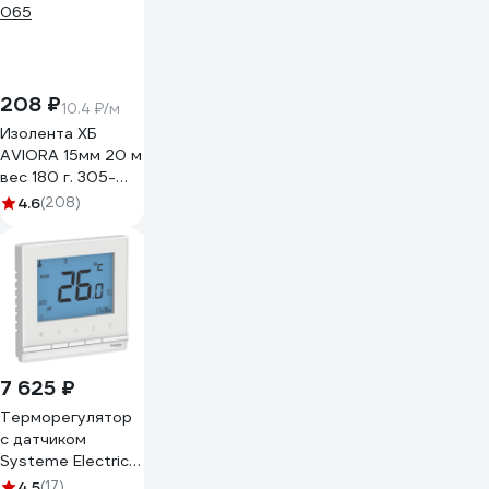
208 ₽
10.4 ₽/м
Изолента ХБ
AVIORA 15мм 20 м
вес 180 г. 305-
065
4.6
(208)
7 625 ₽
Терморегулятор
с датчиком
Systeme Electric
(Schneider
4.5
(17)