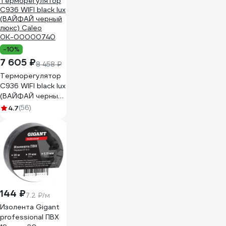
-10%
7 605 ₽
8 458 ₽
Терморегулятор
C936 WIFI black lux
(ВАЙФАЙ черный
люкс) Caleo
4.7
(56)
0К-00000740
144 ₽
7.2 ₽/м
Изолента Gigant
professional ПВХ