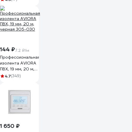
Electric)
AtlasDesign,
Белый, +5 до
+35C, 16 A
ATN000138
144 ₽
7.2 ₽/м
Профессиональная
изолента AVIORA
ПВХ, 19 мм, 20 м,
черная 305-030
4.7
(349)
1 650 ₽