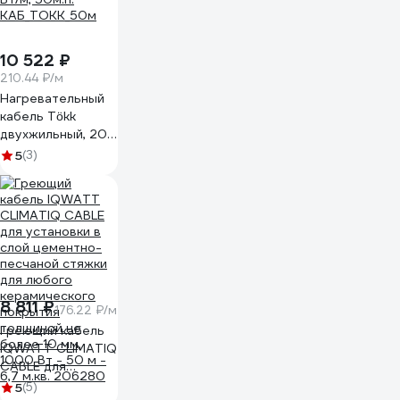
10 522 ₽
210.44 ₽/м
Нагревательный
кабель Tökk
двухжильный, 20
Вт/м, 50м.п.
5
(3)
КАБ_ТОКК_50м
8 811 ₽
176.22 ₽/м
Греющий кабель
IQWATT CLIMATIQ
CABLE для
установки в слой
5
(5)