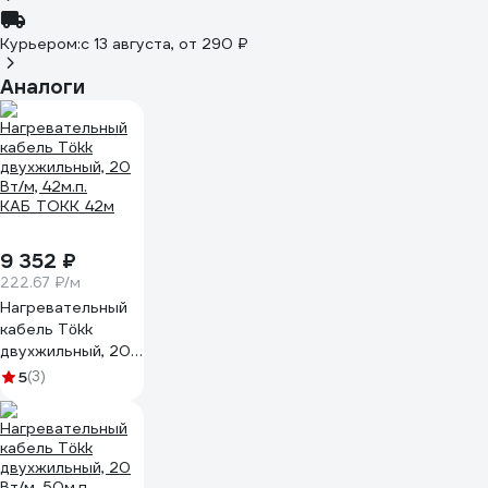
Курьером:
c 13 августа,
от 290 ₽
Аналоги
9 352 ₽
222.67 ₽/м
Нагревательный
кабель Tökk
двухжильный, 20
Вт/м, 42м.п.
5
(3)
КАБ_ТОКК_42м