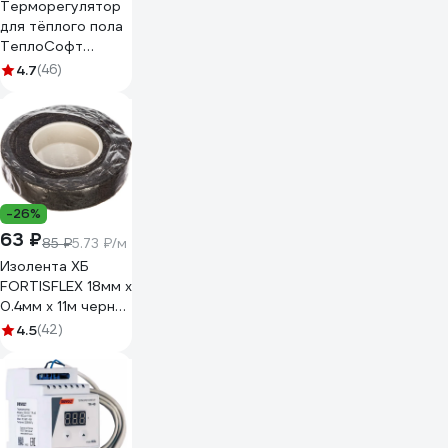
Терморегулятор
для тёплого пола
ТеплоСофт
электронный
4.7
(46)
E51.716 белый
51716
-26%
63 ₽
85 ₽
5.73 ₽/м
Изолента ХБ
FORTISFLEX 18мм х
0.4мм х 11м черная
71242
4.5
(42)