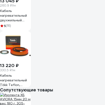
13 045 ₽
260.9 ₽/м
Кабель
нагревательный
двухжильный
Warmcoin POWER
5
(16)
| 20Вт/м.п. | 50м.п.
POWER_1000ВТ_50м
13 220 ₽
330.5 ₽/м
Кабель
нагревательный
Tökk Teflon,
Сопутствующие товары
двухжильный, 20
Вт/м, 800 Вт (40
м.п.)
КабTokk_TF_40мп