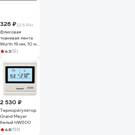
326 ₽
32.6 ₽/м
Флисовая
тканевая лента
Wurth 19 мм, 10 м
5997719615090 1
4.3
(12)
2 530 ₽
Терморегулятор
Grand Meyer
белый HW500
4.6
(133)