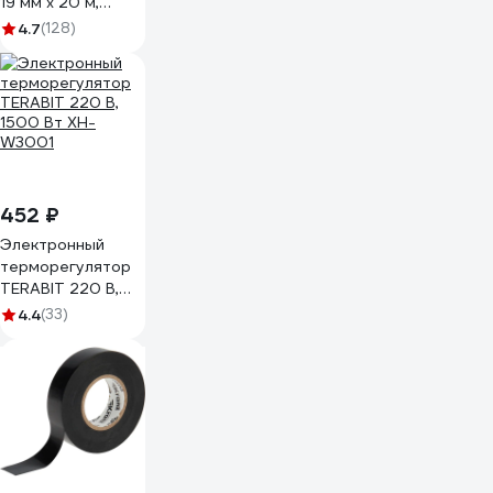
19 мм х 20 м,
черная GT-0-3
4.7
(128)
452 ₽
Электронный
терморегулятор
TERABIT 220 В,
1500 Вт XH-
4.4
(33)
W3001