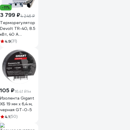
-11%
3 799 ₽
4 246 ₽
Терморегулятор
Devolt TR-40, 8.5
кВт, 40 А
DEVOLTTR40
4.9
(31)
105 ₽
16.41 ₽/м
Изолента Gigant
ХБ 19 мм х 6,4 м,
черная GT-0-5
4.1
(50)