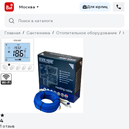
Москва
Для юрлиц
Поиск в каталоге
Главная
/
Сантехника
/
Отопительное оборудование
/
На
4
1 отзыв