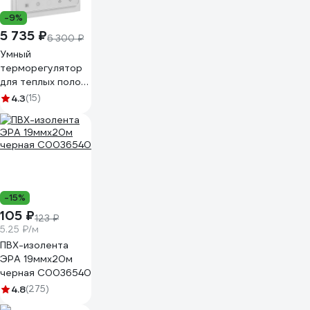
-9%
5 735 ₽
6 300 ₽
Умный
терморегулятор
для теплых полов
EKF Wi-Fi Connect
4.3
(15)
ett-4
-15%
105 ₽
123 ₽
5.25 ₽/м
ПВХ-изолента
ЭРА 19ммх20м
черная C0036540
4.8
(275)