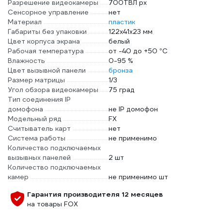
Разрешение видеокамеры
700ТВЛ px
Сенсорное управление
нет
Материал
пластик
Габариты без упаковки
122х41х23 мм
Цвет корпуса экрана
белый
Рабочая температура
от -40 до +50 °С
Влажность
0-95 %
Цвет вызывной панели
бронза
Размер матрицы
1/3
Угол обзора видеокамеры
75 град
Тип соединения IP
домофона
не IP домофон
Модельный ряд
FX
Считыватель карт
нет
Система работы
не применимо
Количество подключаемых
вызывных панелей
2 шт
Количество подключаемых
камер
не применимо шт
Гарантия производителя 12 месяцев
на товары FOX