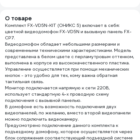
TEST, кат.5e,
КВК-
однож., 305 м,
мм.к
box, черный CSP-
м, чё
О товаре
UTP-4-CU-OUT
Б00
Комплект FX-VD5N-KIT (ОНИКС 5) включает в себя:
цветной видеодомофон FX-VD5N и вызывную панель FX-
CP7.
Видеодомофон обладает небольшими размерами и
современными техническими характеристиками. Модель
представлена в белом цвете с перламутровым оттенком,
выполнена в корпусе из высококачественного пластика.
Управление осуществляется при помощи механических
кнопок - это удобно для тех, кому важна обратная
тактильная связь.
Монитор подключается напрямую к сети 220В,
использует стандартную 4-х проводную схему
подключения с вызывной панелью.
В домофоне есть возможность подключения двух
видеопанелей, по желанию, вместо второй видеопанели
можно подключить видеокамеру.
Предусмотрено подключение данного комплекта к
подъездному домофону, которое осуществляется через
блок сопряжения соответствующий подъездной системе