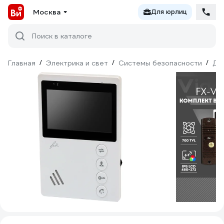
Москва
Для юрлиц
Поиск в каталоге
Главная
/
Электрика и свет
/
Системы безопасности
/
До