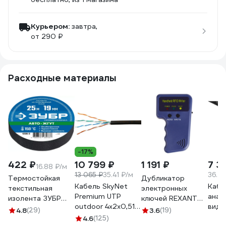
Курьером:
завтра,
от 290 ₽
Расходные материалы
-17%
422 ₽
10 799 ₽
1 191 ₽
7 3
16.88 ₽/м
13 065 ₽
35.41 ₽/м
36.77
Термостойкая
Дубликатор
Кабель SkyNet
Кабе
текстильная
электронных
Premium UTP
анал
изолента ЗУБР
ключей REXANT
outdoor 4x2x0,51,
виде
Авто-Жгут 19 мм х
125KHz формат
4.8
(29)
3.6
(19)
медный, FLUKE
ЭРА 
25 м 1236-2
4.6
(125)
EM Marin 46-0253