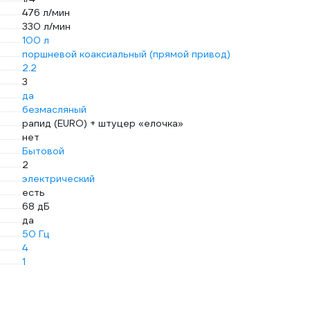
476 л/мин
330 л/мин
100 л
поршневой коаксиальный (прямой привод)
2.2
3
да
безмасляный
рапид (EURO) + штуцер «елочка»
нет
Бытовой
2
электрический
есть
68 дБ
да
50 Гц
4
1