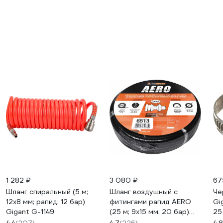
1 282 ₽
3 080 ₽
67
Шланг спиральный (5 м;
Шланг воздушный с
Че
12х8 мм; рапид; 12 бар)
фитингами рапид AERO
Gi
Gigant G-1149
(25 м; 9x15 мм; 20 бар)
25
FOXWELD 6513