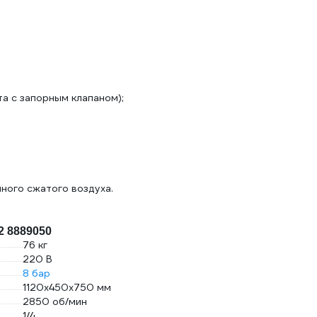
а с запорным клапаном);
ного сжатого воздуха.
2 8889050
76 кг
220 В
8 бар
1120x450x750 мм
2850 об/мин
1/4