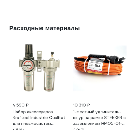
Расходные материалы
4 590 ₽
10 310 ₽
Набор аксессуаров
1-местный удлинитель-
Kraftool Industrie Qualitat
шнур на рамке STEKKER с
для пневмосистем
заземлением HM05-01-
манометр
50, 3х1,5мм2, 50м, 16А,