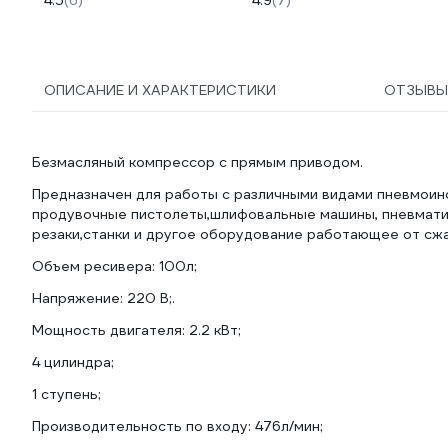
4.5
(6)
4.9
(7)
влагоотделитель смазчик
Home, оранжевый 39634
06505
ОПИСАНИЕ И ХАРАКТЕРИСТИКИ
ОТЗЫВ
Безмасляный компрессор с прямым приводом.
Предназначен для работы с различными видами пневмоинс
продувочные пистолеты,шлифовальные машины, пневматич
резаки,станки и другое оборудование работающее от сжа
Объем ресивера: 100л;
Напряжение: 220 В;.
Мощность двигателя: 2.2 кВт;
4 цилиндра;
1 ступень;
Производительность по входу: 476л/мин;