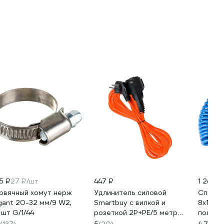
5 ₽
27 ₽/шт
447 ₽
1 247 ₽
рвячный хомут нерж
Удлинитель силовой
Спирал
gant 20-32 мм/9 W2,
Smartbuy с вилкой и
8x12 мм
 шт G/1/44
розеткой 2P+PE/5 метров
полиу
3x1,0мм2 10А/2,2кВт IP44
PU ASN