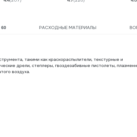
4.4
(207)
4.7
(226)
4.8
Ы
РАСХОДНЫЕ МАТЕРИАЛЫ
ВО
60
трумента, такими как краскораспылители, текстурные и
еские дрели, степлеры, гвоздезабивные пистолеты, плазмен
того воздуха.