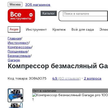
306 магазинов
Москва
Каталог
Инструмент
Крепеж
Всё для сада
Элек
Акции
Главная
/
Инструмент
/
Компрессоры
/
Поршневые
/
Безмасляные
/
Garage
Компрессор безмасляный Gara
Код товара:
30843075
4.9
(60 отзывов)
2 вопроса
Нет в наличии