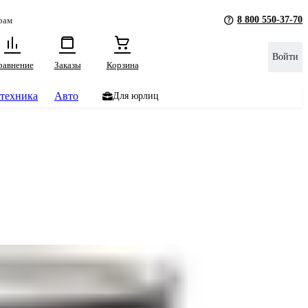
8 800 550-37-70
рам
Войти
равнение
Заказы
Корзина
техника
Авто
Для юрлиц