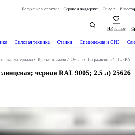
Получение и оплата
Сервис и поддержка
О нас
Инвесто
Избранное
С
ика
Силовая техника
Станки
Спецодежда и СИЗ
Сан
сочные материалы
/
Краски и эмали
/
Эмали
/
По ржавчине
/
HUSKY
нцевая; черная RAL 9005; 2.5 л) 25626