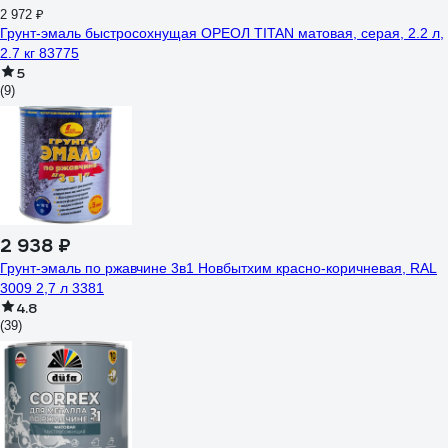
2 972 ₽
Грунт-эмаль быстросохнущая ОРЕОЛ TITAN матовая, серая, 2.2 л,
2.7 кг 83775
5
(9)
2 938 ₽
Грунт-эмаль по ржавчине 3в1 Новбытхим красно-коричневая, RAL
3009 2,7 л 3381
4.8
(39)