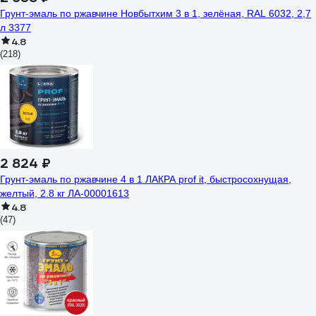
Грунт-эмаль по ржавчине Новбытхим 3 в 1, зелёная, RAL 6032, 2,7
л 3377
4.8
(218)
2 824 ₽
Грунт-эмаль по ржавчине 4 в 1 ЛАКРА prof it, быстросохнущая,
желтый, 2.8 кг ЛА-00001613
4.8
(47)