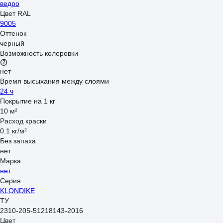
ведро
Цвет RAL
9005
Оттенок
черный
Возможность колеровки
нет
Время высыхания между слоями
24 ч
Покрытие на 1 кг
10 м²
Расход краски
0.1 кг/м²
Без запаха
нет
Марка
нет
Серия
KLONDIKE
ТУ
2310-205-51218143-2016
Цвет