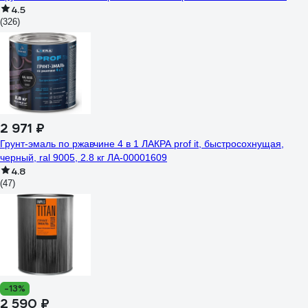
4.5
(326)
2 971 ₽
Грунт-эмаль по ржавчине 4 в 1 ЛАКРА prof it, быстросохнущая,
черный, ral 9005, 2.8 кг ЛА-00001609
4.8
(47)
-13%
2 590 ₽