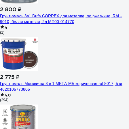
2 800 ₽
Грунт-эмаль 3в1 Dufa CORREX для металла, по ржавчине, RAL-
9010, белая матовая, 2л МП00-014770
4
(1)
2 775 ₽
Грунт-эмаль Москвичка 3 в 1 МЕТА-МБ коричневая ral 8017, 5 кг
4620105773805
4.8
(294)