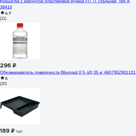
Корщетка с изогнутой пластиковой ручкой FIT IT стальная, тип А
38410
4.7
(11)
296 ₽
Обезжириватель поверхности Bitumast 0,5 л/0,35 кг 4607952901131
5
(20)
189 ₽
/шт