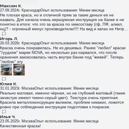
Максим К.
27.09.2024
г. Краснодар
Опыт использования: Менее месяца
Не плохая краса, но и отличной прям за такие деньги ее не
назвать. Для начала очень неразумная инструкция на банке и не
понятно в итоге: что это за краска по химсоставу (гф, ПФ, алкил,
нц)? - огромный минус производителю!!!! На вид и запах не Нитра,
а в инструкции какой-то дурак написал только о растворителе и не
слова о разбовителях. С грунтом и ручками разводимыми уайт-
Игорь Л.
спиритом и сольвентом контачит. Глянцевость есть, но не прям
26.03.2026
г. Краснодар
Опыт использования: Менее месяца
идеальная, но достаточная. Хоть какую-то стойкость краска
Краска очень понравилась. Не из дешевых. Ранее "любил" краски
начинает приобретать не раньше двух недель с покраски. На
"гуудхим" марки NOVA, но несколько раз нарвался, что после
мелких поверхностях ложиться идеально, на более объемной
хранения закоксовалась часть внутри банки под "жижей". Теперь
площади краску чуть сварачивает в шагрень без явного брака , но
"люблю" эту
это вероятно от применённого разбавителя. Ложиться нормально,
цвет плотный без просветов.
Юлия К.
31.01.2023
г. Москва
Опыт использования: Менее месяца
Реально матовая, именно чёрная, но не глубокий матовый (такие
зачастую имеют темно-серый цвет). Текстура очень приятная.
Красила металлоконсрукции валиком, проблем никаких, ложится
ровно при соблюдении инструкции подготовки к покраске.
Илья Ч.
23.05.2025
г. Москва
Опыт использования: Менее месяца
Качественная краска!