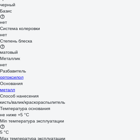
черный
Базис
нет
Система колеровки
нет
Степень блеска
матовый
Металлик
нет
Разбавитель
ортоксилол
Основания
металл
Способ нанесения
кисть/валик/краскораспылитель
Температура основания
не ниже +5 °С
Min температура эксплуатации
5 °С
Max температура эксплуатации