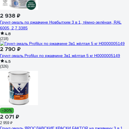
2 938 ₽
Грунт-эмаль по ржавчине Новбытхим 3 в 1, тёмно-зелёная, RAL
6005, 2,7 3385
4.8
(218)
2 790 ₽
Грунт-эмаль Profilux по ржавчине 3в1 жёлтая 5 кг Н0000005149
4.5
(326)
-30%
2 071 ₽
2 959 ₽
Грунт-эмаль ЯРОСЛАВСКИЕ КРАСКИ FAKTOR на ржавчину 3 в 1