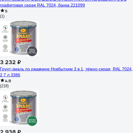
графитовая серая RAL 7024, банка 221099
5
(1)
3 232 ₽
Грунт-эмаль по ржавчине Новбытхим 3 в 1, тёмно-серая, RAL 7024,
2,7 л 3386
4.8
(218)
2 938 ₽