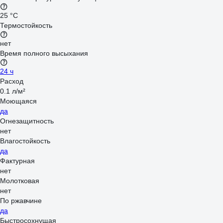
25 °С
Термостойкость
нет
Время полного высыхания
24 ч
Расход
0.1 л/м²
Моющаяся
да
Огнезащитность
нет
Влагостойкость
да
Фактурная
нет
Молотковая
нет
По ржавчине
да
Быстросохнущая