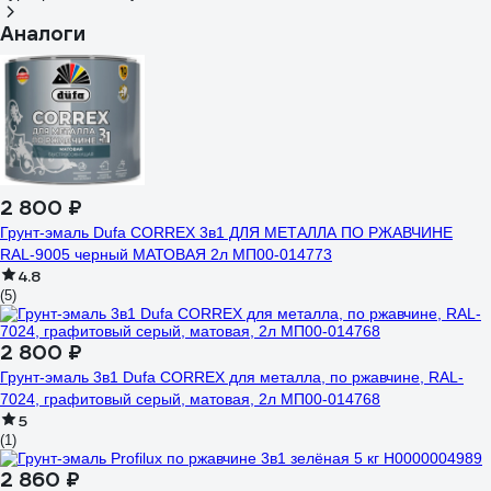
Аналоги
2 800 ₽
Грунт-эмаль Dufa CORREX 3в1 ДЛЯ МЕТАЛЛА ПО РЖАВЧИНЕ
RAL-9005 черный МАТОВАЯ 2л МП00-014773
4.8
(5)
2 800 ₽
Грунт-эмаль 3в1 Dufa CORREX для металла, по ржавчине, RAL-
7024, графитовый серый, матовая, 2л МП00-014768
5
(1)
2 860 ₽