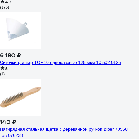
4.7
(175)
6 180 ₽
Ситечки-фильтр TOP.10 одноразовые 125 мкм 10.502.0125
5
(1)
140 ₽
Пятирядная стальная щетка с деревянной ручкой Biber 70950
тов-076238