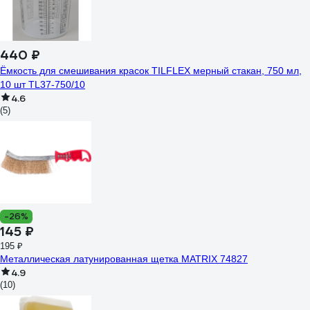
440 ₽
Ёмкость для смешивания красок TILFLEX мерный стакан, 750 мл,
10 шт TL37-750/10
4.6
(5)
-26%
145 ₽
195 ₽
Металлическая латунированная щетка MATRIX 74827
4.9
(10)