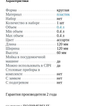
Характеристики
Форма
круглая
Материал
пластик
Набор
нет
Количество в наборе
1 шт
Объем
0.4 л
Min объем
0.4 л
Max объем
0.4 л
Цвет
ассорти
Длина
120 мм
Ширина
120 мм
Высота
60 мм
Мойка в посудомоечной
машине
да
Можно использовать в СВЧ
да
Столовые приборы в
комплекте
нет
С замком
нет
С подогревом
нет
Гарантия производителя 2 года