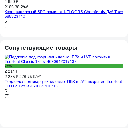
4 880 ₽
4 
2186.38 ₽/м²
19
Кварцвиниловый SPC ламинат I-FLOORS Chamfer 4v Дуб Тахо
Кв
685323440
(Н
2,
5
4.
(1)
(1
Сопутствующие товары
-3%
2 214 ₽
2 285 ₽
276.75 ₽/м²
Подложка под кварц-виниловые, ПВХ и LVT покрытия EcoHeat
Classic 1x8 м 4690642017137
5
(7)
1 
На
4.
(4