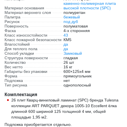
каменно-полимерная плита
Материал основания
высокой плотности (SPC)
Материал верхнего слоя
полиуретан
Палитра
бежевый
Рисунок
под дуб
Поверхность
полуматовая
Фаска
4-х сторонняя
Класс износостойкости
43
Класс пожарной безопасности
КМ5
Влагостойкий
да
Для теплого пола
да
Способ укладки
Замковый
Структура поверхности
гладкая
Количество
26 шт
Вес нетто
16 кг
Габариты без упаковки
600×125х4 мм
Форма
прямоугольник
Подложка
нет
Тип рисунка
однополосный
Комплектация
26 плит Кварц-виниловый ламинат (SPC) бренда Tulesna
коллекции ART PARQUET декора 1005-10 Eccellent ёлка
длинной 600 шириной 125 толщиной 4 мм, общей
площадью 1,95 м2.
Подложка приобретается отдельно.