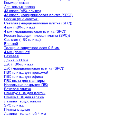
Коммерческая
Для теплых полов
43 класс (пВХ-плитка)
43 класс (кварцвиниловая плитка (SPC))
Россия (пВХ-плитка)
Светлая (кварцвиниловая плитка (SPC))
4 мм (пВХ-плитка)
4 мм (кварцвиниловая плитка (SPC))
Россия (кварцвиниловая плитка (SPC))
Светлая (пВХ-плитка)
Елочкой
Толщина защитного слоя 0.5 мм
4 мм (ламинат)
Бежевая
Длина 600 мм
Дуб (пВХ-плитка)
Дуб (кварцвиниловая плитка (SPC))
ПВХ-плитка для прихожей
ПВХ-плитка для офиса
ПВХ полы для квартиры
Напольные покрытия ПВХ
Бежевая плитка
Плинтус ПВХ для плитки
Плитка ПВХ для гаража
Ламинат водостойкий
SPC плитка
Плитка гладкая
Ламинат толщиной 4 мм