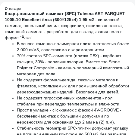
О товаре
Кварц-виниловый ламинат (SPC) Tulesna ART PARQUET
1005-10 Eccellent ёлка (600×125х4) 1,95 м2
- виниловый
ламинат, напольный винил, кварцвинил, виниловая плитка,
каменный ламинат - разработан для выкладывания пола в
форме "Ёлка"
В основе каменно-полимерная плита плотностью более
2 000 кг/м3, сопоставима с керамогранитом.
70% состава SPC-ламината (плитка ПВХ) - карбонат
кальция, 30% - поливинилхлорид. Вместе это Stone
Polymer Composite - каменно-полимерный композитный
материал для пола.
Не содержит формальдегида, тяжелых металлов и
фталатов, используемых для промышленной обработки
деревосодержащих изделий. Безопасен для детей.
Не содержит гигроскопичных компонентов - пол
стабилен при перепадах температуры и влажности.
Прост в укладке - click-замок с фаской 4V-GROOVE -
бесклеевой монтаж с большими допусками по
неровностям для основания (до 2 мм на (2) п.м).
Стабильность геометрии SPC-плитки допускает укладку
на площади единым контуром до 500 м2 без разрывов.