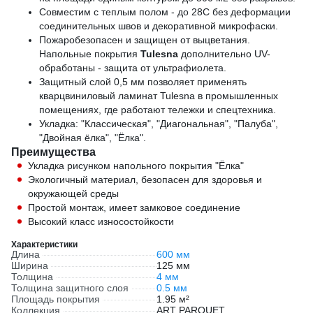
Совместим с теплым полом - до 28C без деформации
соединительных швов и декоративной микрофаски.
Пожаробезопасен и защищен от выцветания.
Напольные покрытия
Tulesna
дополнительно UV-
обработаны - защита от ультрафиолета.
Защитный слой 0,5 мм позволяет применять
кварцвиниловый ламинат Tulesna в промышленных
помещениях, где работают тележки и спецтехника.
Укладка: "Классическая", "Диагональная", "Палуба",
"Двойная ёлка", "Ёлка".
Преимущества
Укладка рисунком напольного покрытия "Ёлка"
Экологичный материал, безопасен для здоровья и
окружающей среды
Простой монтаж, имеет замковое соединение
Высокий класс износостойкости
Характеристики
Длина
600 мм
Ширина
125 мм
Толщина
4 мм
Толщина защитного слоя
0.5 мм
Площадь покрытия
1.95 м²
Коллекция
ART PARQUET