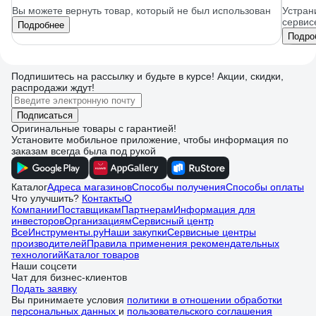
Вы можете вернуть товар, который не был использован
Устран
сервис
Подробнее
Подро
Подпишитесь
на рассылку
и будьте в курсе! Акции, скидки,
распродажи ждут!
Подписаться
Оригинальные товары с гарантией!
Установите мобильное приложение, чтобы информация по
заказам всегда была под рукой
Каталог
Адреса магазинов
Способы получения
Способы оплаты
Что улучшить?
Контакты
О
Компании
Поставщикам
Партнерам
Информация для
инвесторов
Организациям
Сервисный центр
ВсеИнструменты.ру
Наши закупки
Сервисные центры
производителей
Правила применения рекомендательных
технологий
Каталог товаров
Наши соцсети
Чат для бизнес-клиентов
Подать заявку
Вы принимаете условия
политики в отношении обработки
персональных данных
и
пользовательского соглашения