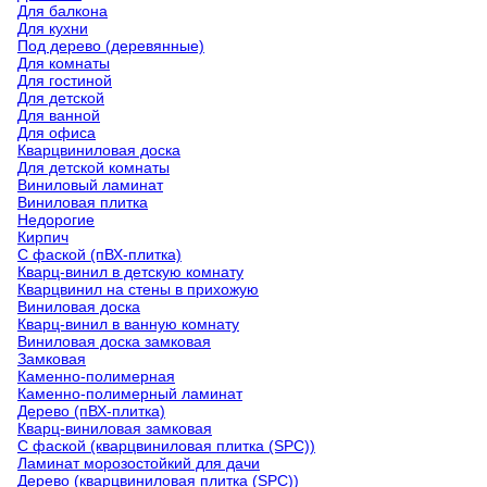
Для балкона
Для кухни
Под дерево (деревянные)
Для комнаты
Для гостиной
Для детской
Для ванной
Для офиса
Кварцвиниловая доска
Для детской комнаты
Виниловый ламинат
Виниловая плитка
Недорогие
Кирпич
С фаской (пВХ-плитка)
Кварц-винил в детскую комнату
Кварцвинил на стены в прихожую
Виниловая доска
Кварц-винил в ванную комнату
Виниловая доска замковая
Замковая
Каменно-полимерная
Каменно-полимерный ламинат
Дерево (пВХ-плитка)
Кварц-виниловая замковая
С фаской (кварцвиниловая плитка (SPC))
Ламинат морозостойкий для дачи
Дерево (кварцвиниловая плитка (SPC))