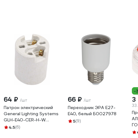
25WHP90E27/40
-
64 ₽
66 ₽
3
/шт
/шт
33
Патрон электрический
Переходник ЭРА E27-
Пр
General Lighting Systems
E40, белый Б0027978
АЛ
GLH-E40-CER-H-W
5
(9)
ГО
подвесной керамический
4.5
(6)
Е40 белый 474008