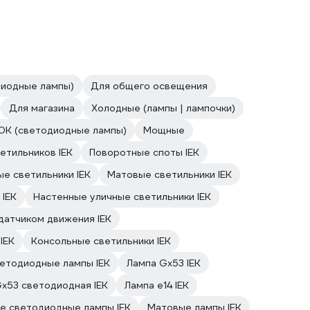
диодные лампы)
Для общего освещения
Для магазина
Холодные (лампы | лампочки)
0К (светодиодные лампы)
Мощные
етильников IEK
Поворотные споты IEK
е светильники IEK
Матовые светильники IEK
 IEK
Настенные уличные светильники IEK
датчиком движения IEK
IEK
Консольные светильники IEK
етодиодные лампы IEK
Лампа Gx53 IEK
x53 светодиодная IEK
Лампа е14 IEK
е светодиодные лампы IEK
Матовые лампы IEK