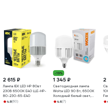
-19%
2 615 ₽
1 345 ₽
2
Лампа IEK LED HP 80вт
Светодиодная лампа
Св
230В 6500К E40 LLE-HP-
Wolta LED 90 Вт, 6500К
10
80-230-65-E40
Холодный белый свет,
Fe
цоколь Е27, с
4.8
(60)
4.6
(7)
переходником Е40