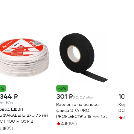
3%
-5%
 344 ₽
301 ₽
105 
20.07 ₽/м
.44 ₽/м
Изолента на основе
Керами
овод ШВВП
флиса ЭРА PRO
DORI Е
ЬФАКАБЕЛЬ 2х0,75 мм
PROFLEEC1915 19 мм, 15 м,
5
(6)
СТ 100 м 05142
0,3 мм, черная Б0057181
4.6
(104)
4.8
(89)