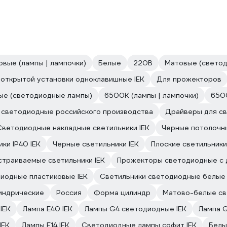
вые (лампы | лампочки)
Белые
220В
Матовые (свето
открытой установки одноклавишные IEK
Для прожекторов
ые (светодиодные лампы)
6500К (лампы | лампочки)
650
 светодиодные российского производства
Драйверы для св
Светодиодные накладные светильники IEK
Черные потолочны
ки IP40 IEK
Черные светильники IEK
Плоские светильники
траиваемые светильники IEK
Прожекторы светодиодные с 
иодные пластиковые IEK
Светильники светодиодные белые 
индрические
Россия
Форма цилиндр
Матово-белые св
IEK
Лампа E40 IEK
Лампы G4 светодиодные IEK
Лампа G
IEK
Лампы E14 IEK
Светодиодные лампы софит IEK
Белы