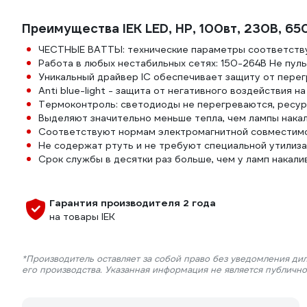
Преимущества IEK LED, HP, 100вт, 230В, 6
ЧЕСТНЫЕ ВАТТЫ: технические параметры соответству
Работа в любых нестабильных сетях: 150-264В Не пульс
Уникальный драйвер IC обеспечивает защиту от перег
Anti blue-light - защита от негативного воздействия н
Термоконтроль: светодиоды не перегреваются, ресур
Выделяют значительно меньше тепла, чем лампы накал
Соответствуют нормам электромагнитной совместим
Не содержат ртуть и не требуют специальной утилиз
Срок службы в десятки раз больше, чем у ламп накали
Гарантия производителя 2 года
на товары IEK
*Производитель оставляет за собой право без уведомления ди
его производства. Указанная информация не является публичн