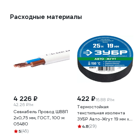
лампочка – Цилиндр,
световой поток 10000
лм (люмен), мощность
Расходные материалы
150 Вт, холодный белый
6500К 661082
4 226 ₽
422 ₽
16.88 ₽/м
42.26 ₽/м
Термостойкая
Севкабель Провод ШВВП
текстильная изолента
2х0,75 мм, ГОСТ, 100 м
ЗУБР Авто-Жгут 19 мм х
05480
25 м 1236-2
4.8
(29)
5
(45)