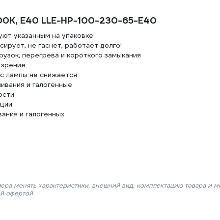
500К, E40 LLE-HP-100-230-65-E40
ют указанным на упаковке
ирует, не гаснет, работает долго!
рузок, перегрева и короткого замыкания
а зрение
с лампы не снижается
ивания и галогенные
ости
ации
вания и галогенных
лера менять характеристики, внешний вид, комплектацию товара и м
ой офертой