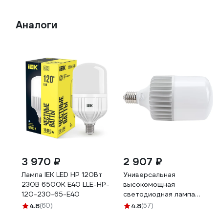
Аналоги
3 970 ₽
2 907 ₽
Лампа IEK LED HP 120Вт
Универсальная
230В 6500К E40 LLE-HP-
высокомощная
120-230-65-E40
светодиодная лампа
General Lighting Systems
4.8
(60)
4.8
(57)
E40, энергоэффективная