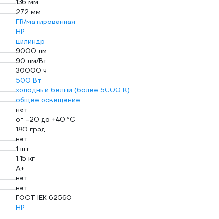
136 мм
272 мм
FR/матированная
HP
цилиндр
9000 лм
90 лм/Вт
30000 ч
500 Вт
холодный белый (более 5000 К)
общее освещение
нет
от -20 до +40 °С
180 град
нет
1 шт
1.15 кг
A+
нет
нет
ГОСТ IEK 62560
HP