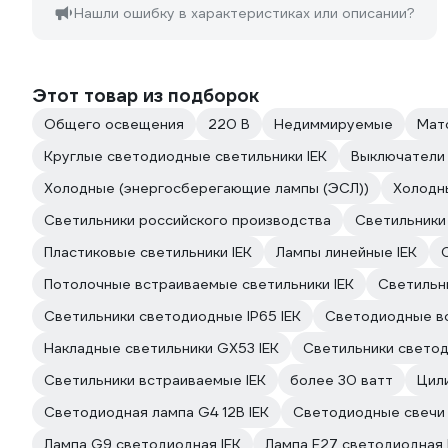
Нашли ошибку в характеристиках или описании?
Этот товар из подборок
Общего освещения
220 В
Недиммируемые
Мато
Круглые светодиодные светильники IEK
Выключатели 
Холодные (энергосберегающие лампы (ЭСЛ))
Холодн
Светильники российского производства
Светильники
Пластиковые светильники IEK
Лампы линейные IEK
Потолочные встраиваемые светильники IEK
Светильни
Светильники светодиодные IP65 IEK
Светодиодные вс
Накладные светильники GX53 IEK
Светильники светод
Светильники встраиваемые IEK
более 30 ватт
Цил
Светодиодная лампа G4 12В IEK
Светодиодные свечи 
Лампа G9 светодиодная IEK
Лампа E27 светодиодная 