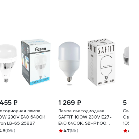
 455 ₽
1 269 ₽
5 521
етодиодная лампа
Лампа светодиодная
Светод
0W 230V E40 6400K
SAFFIT 100W 230V Е27-
Osram 
ron LB-65 25827
E40 6400K, SBHP1100
105W/
55101
405807
4.6
(198)
4.7
(89)
4.8
(9