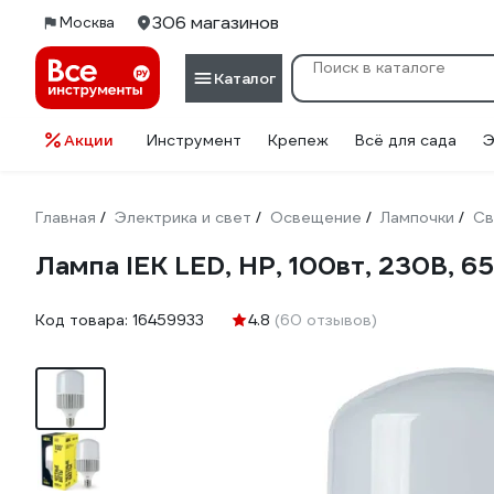
306 магазинов
Москва
Каталог
Акции
Инструмент
Крепеж
Всё для сада
Э
Главная
Электрика и свет
Освещение
Лампочки
Св
/
/
/
/
Лампа IEK LED, HP, 100вт, 230В, 
Код товара:
16459933
4.8
(60 отзывов)