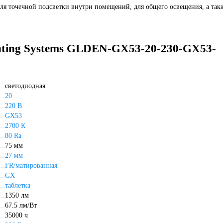
для точечной подсветки внутри помещений, для общего освещения, а так
ghting Systems GLDEN-GX53-20-230-GX53-
светодиодная
20
220 В
GX53
2700 К
80 Ra
75 мм
27 мм
FR/матированная
GX
таблетка
1350 лм
67.5 лм/Вт
35000 ч