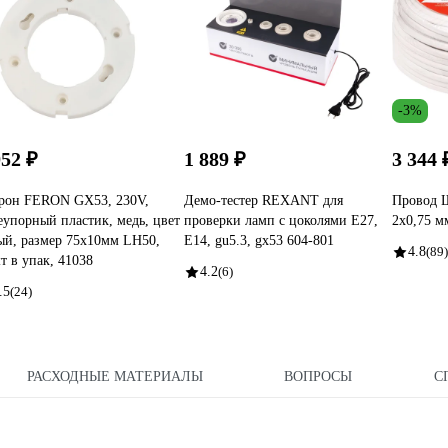
-3%
952 ₽
1 889 ₽
3 344 
рон FERON GX53, 230V,
Демо-тестер REXANT для
Провод
еупорный пластик, медь, цвет
проверки ламп с цоколями Е27,
2х0,75 м
ый, размер 75х10мм LH50,
Е14, gu5.3, gx53 604-801
4.8
(89)
т в упак, 41038
4.2
(6)
.5
(24)
РАСХОДНЫЕ МАТЕРИАЛЫ
ВОПРОСЫ
С