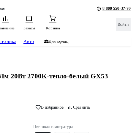
8 800 550-37-70
рам
Войти
равнение
Заказы
Корзина
техника
Авто
Для юрлиц
0Лм 20Вт 2700K-тепло-белый GX53
В избранное
Сравнить
Цветовая температура