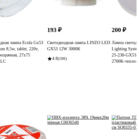
193 ₽
200 ₽
дная лампа Ecola Gx53
Светодиодная лампа LINZO LED
Лампа светоди
um 8,5w, tablet, 220v,
GX53 12W 3000K
Lighting Sys
розрачная, 27x75
25-230-GX53-
4.8
(106)
ELC
2700K-тепло-