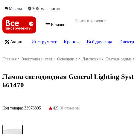
306 магазинов
Москва
Каталог
Инструмент
Крепеж
Всё для сада
Электр
Акции
Главная
/
Электрика и свет
/
Освещение
/
Лампочки
/
Светодиодные 
Лампа светодиодная General Lighting S
661470
Код товара:
33978895
4.9
(8 отзывов)