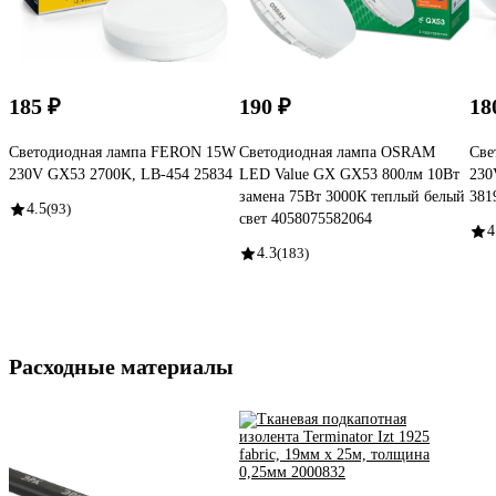
185 ₽
190 ₽
18
Светодиодная лампа FERON 15W
Светодиодная лампа OSRAM
Све
230V GX53 2700K, LB-454 25834
LED Value GX GX53 800лм 10Вт
230
замена 75Вт 3000К теплый белый
381
4.5
(93)
свет 4058075582064
4
4.3
(183)
Расходные материалы