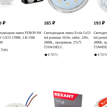
0 ₽
185 ₽
193 ₽
тодиодная лампа FERON 6W
Светодиодная лампа Ecola Gx53
Светодио
V GX53 2700K, LB-1506
led premium 10,0w, tablet, 220v,
led premi
99
2800k,, прозрачная, 27x75
2800k, п
T5SW10ELC
T5JW85
.7
(40)
4.7
(57)
4.7
(57)