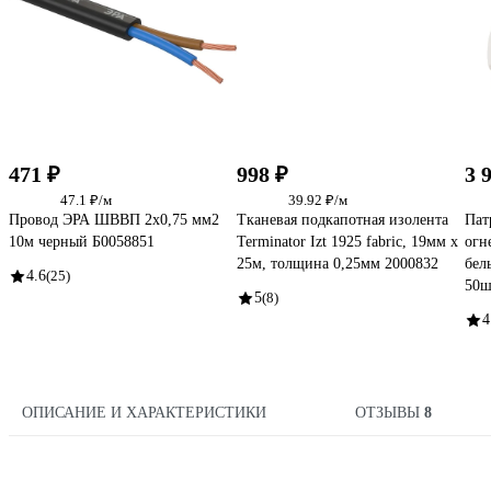
471 ₽
998 ₽
3 
47.1 ₽/м
39.92 ₽/м
Провод ЭРА ШВВП 2x0,75 мм2
Тканевая подкапотная изолента
Пат
10м черный Б0058851
Terminator Izt 1925 fabric, 19мм х
огн
25м, толщина 0,25мм 2000832
бел
4.6
(25)
50ш
5
(8)
4
ОПИСАНИЕ И ХАРАКТЕРИСТИКИ
ОТЗЫВЫ
8