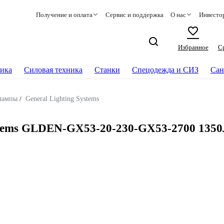
Получение и оплата
Сервис и поддержка
О нас
Инвесто
Избранное
С
ика
Силовая техника
Станки
Спецодежда и СИЗ
Сан
лампы
/
General Lighting Systems
ystems GLDEN-GX53-20-230-GX53-2700 135