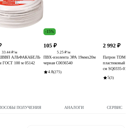
-15%
₽
105 ₽
2 992 ₽
33.44 ₽/м
5.25 ₽/м
 ШВВП АЛЬФАКАБЕЛЬ
ПВХ-изолента ЭРА 19ммх20м
Патрон TDM 
м ГОСТ 100 м 05142
черная C0036540
пластиковый 
см SQ0335-01
4.8
(275)
5
(3)
ПОСОБЫ ПОЛУЧЕНИЯ
АНАЛОГИ
СЕРВИС