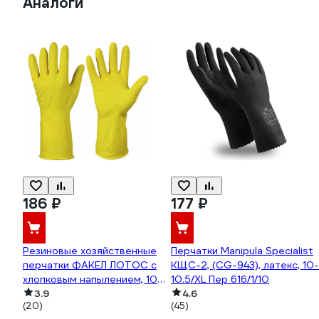
Аналоги
186 ₽
177 ₽
Резиновые хозяйственные
Перчатки Manipula Specialist
перчатки ФАКЕЛ ЛОТОС с
КЩС-2, (CG-943), латекс, 10-
хлопковым напылением, 10XL
10.5/XL Пер 616/1/10
50762000.005
3.9
4.6
(20)
(45)