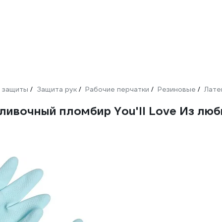
 защиты
Защита рук
Рабочие перчатки
Резиновые
Лате
/
/
/
/
ивочный пломбир You'll Love Из любв