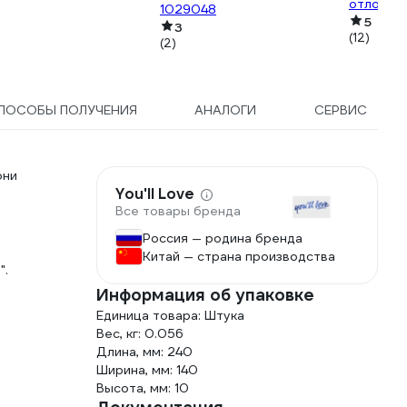
отложен
1029048
"РемСкал
5
3
(12)
К-07-01
(2)
ПОСОБЫ ПОЛУЧЕНИЯ
АНАЛОГИ
СЕРВИС
они
You'll Love
Все товары бренда
Россия — родина бренда
Китай — страна производства
".
Информация об упаковке
Единица товара: Штука
Вес, кг: 0.056
Длина, мм: 240
Ширина, мм: 140
Высота, мм: 10