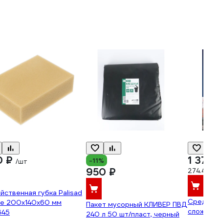
0 ₽
1 372 
-11%
/шт
950 ₽
274.4 ₽/л
йственная губка Palisad
Средств
e 200x140x60 мм
Пакет мусорный КЛИВЕР ПВД
сложных
645
240 л 50 шт/пласт, черный