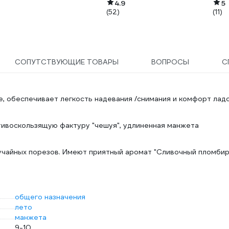
4.9
5
(52)
(11)
СОПУТСТВУЮЩИЕ ТОВАРЫ
ВОПРОСЫ
С
, обеспечивает легкость надевания /снимания и комфорт лад
тивоскользящую фактуру "чешуя", удлиненная манжета
учайных порезов. Имеют приятный аромат "Сливочный пломбир
общего назначения
лето
манжета
9-10