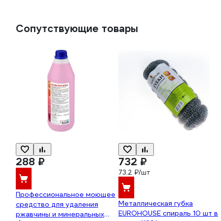
Сопутствующие товары
288 ₽
732 ₽
73.2 ₽/шт
Профессиональное моющее
Металлическая губка
средство для удаления
EUROHOUSE спираль 10 шт в
ржавчины и минеральных