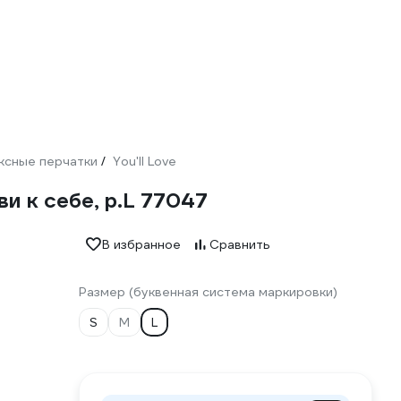
ксные перчатки
You'll Love
/
и к себе, р.L 77047
В избранное
Сравнить
Размер (буквенная система маркировки)
S
M
L