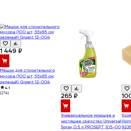
1 449 ₽
Мешок для строительного
мусора (100 шт; 55х95 см;
зеленый) Gigant 12-004
4.1
(214)
265 ₽
10
Универсальное моющее и
Хозя
чистящее средство Universal
Hom
Spray 0.5 л PROSEPT 105-00
923