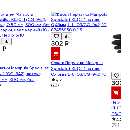
302 ₽
8 ₽
Факел Перчатки Manipula
атки Manipula Specialist
Specialist КЩС-1 латекс
1 (CG-942), латекс,
0,45мм, L-U-03/CG-942, 10
 мм, 300 мм, без
87455850.005
4.7
302 ₽
ладки, цвет черный (10-
7
(22)
), Пер 615/10
Перчатк
КЩС-1 ла
03/CG-9
4.7
(22)