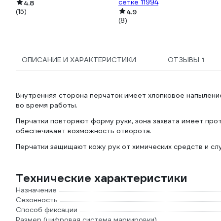
сетке 11994
отложений СпецСинтез
4.8
(15)
4.9
"Клин-Оксайд" 1л МС3544
(8)
ОПИСАНИЕ И ХАРАКТЕРИСТИКИ
ОТЗЫВЫ
1
Внутренняя сторона перчаток имеет хлопковое напыление
во время работы.
Перчатки повторяют форму руки, зона захвата имеет про
обеспечивает возможность отворота.
Перчатки защищают кожу рук от химических средств и сл
Технические характеристики
Назначение
Сезонность
Способ фиксации
Размер (цифровая система маркировки)