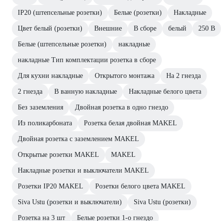
IP20 (штепсельные розетки)
Белые (розетки)
Накладные
Цвет белый (розетки)
Внешние
В сборе
белый
250 В
Белые (штепсельные розетки)
накладные
накладные Тип комплектации розетка в сборе
Для кухни накладные
Открытого монтажа
На 2 гнезда
2 гнезда
В ванную накладные
Накладные белого цвета
Без заземления
Двойная розетка в одно гнездо
Из поликарбоната
Розетка белая двойная MAKEL
Двойная розетка с заземлением MAKEL
Открытые розетки MAKEL
MAKEL
Накладные розетки и выключатели MAKEL
Розетки IP20 MAKEL
Розетки белого цвета MAKEL
Siva Ustu (розетки и выключатели)
Siva Ustu (розетки)
Розетка на 3 шт
Белые розетки 1-о гнездо