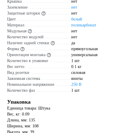
Крышка
нет
Заземление
нет
Защитные шторки
нет
Цвет
белый
Материал
поликарбонат
Модульная
нет
Количество модулей
нет
Наличие задней стенки
да
Форма
прямоугольная
Ориентация монтажа
универсальная
Количество в упаковке
1 шт
Вес нетто
0.1 кг
Вид розетки
силовая
Зажимная система
винты
Номинальное напряжение
250 В
Количество фаз
1 шт
Упаковка
Единица товара: Штука
Вес, кг: 0.09
Длина, мм: 135
Ширина, мм: 108
Высота, мм: 39