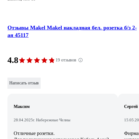
Отзывы Makel Makel накладная бел. розетка б/з 2-
ая 45117
4.8
19 отзывов
Написать отзыв
Максим
Сергей
28.04.2025
г. Набережные Челны
15.05.2
Отличные розетки.
Фирма 