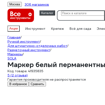
306 магазинов
Москва
Каталог
Инструмент
Крепеж
Всё для сада
Элек
Акции
Главная
/
Ручной инструмент
/
Для штукатурно-отделочных работ
/
Разметочный инструмент
/
Маркеры
/
SOLA
Маркер белый перманентны
Код товара:
41935835
5
(2 отзыва)
Гарантия производителя не распространяется
В избранное
Сравнить