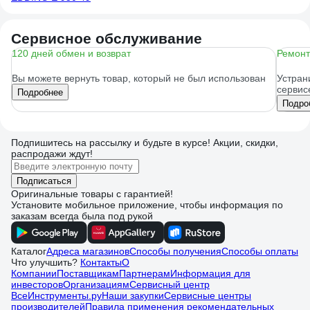
Сервисное обслуживание
120 дней обмен и возврат
Ремонт
Вы можете вернуть товар, который не был использован
Устран
сервис
Подробнее
Подро
Подпишитесь
на рассылку
и будьте в курсе! Акции, скидки,
распродажи ждут!
Подписаться
Оригинальные товары с гарантией!
Установите мобильное приложение, чтобы информация по
заказам всегда была под рукой
Каталог
Адреса магазинов
Способы получения
Способы оплаты
Что улучшить?
Контакты
О
Компании
Поставщикам
Партнерам
Информация для
инвесторов
Организациям
Сервисный центр
ВсеИнструменты.ру
Наши закупки
Сервисные центры
производителей
Правила применения рекомендательных