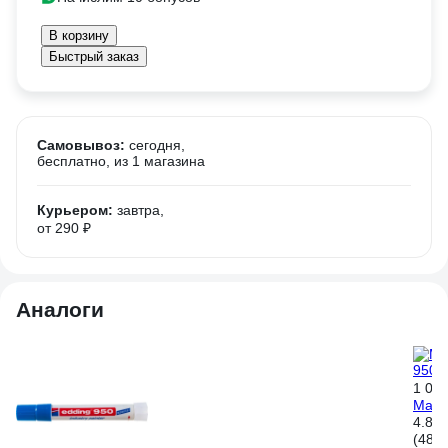
В корзину
Быстрый заказ
Самовывоз:
сегодня,
бесплатно
, из 1 магазина
Курьером:
завтра,
от 290 ₽
Аналоги
1 097
Марк
4.8
(48)