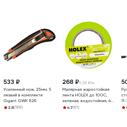
533 ₽
268 ₽
5
5.36 ₽/м
Усиленный нож, 25мм, 5
Малярная жаростойкая
Ру
лезвий в комплекте
лента HOLEX до 100С,
ст
Gigant GWK 626
зеленая, водостойкая, 48
11
мм, 50 м HAS-382277
3.8
(188)
4.7
(81)