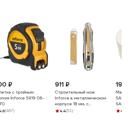
00 ₽
911 ₽
190 
летка с тройным
Строительный нож
Малярн
опом Inforce 5Х19 06-
Inforce в металлическом
SAMGRU
-70
корпусе 18 мм, с
SAMC-
винтовым зажимом 06-
4.6
(467)
4.4
(52)
4.5
(6
02-12