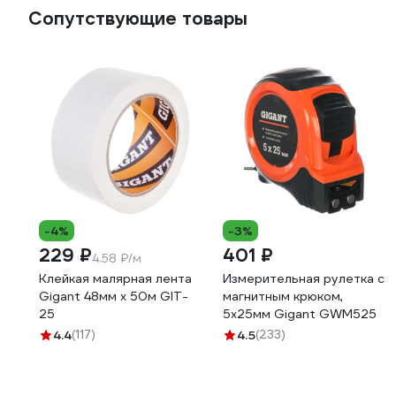
Сопутствующие товары
-4%
-3%
229 ₽
401 ₽
4.58 ₽/м
Клейкая малярная лента
Измерительная рулетка с
Gigant 48мм x 50м GIT-
магнитным крюком,
25
5x25мм Gigant GWM525
4.4
(117)
4.5
(233)