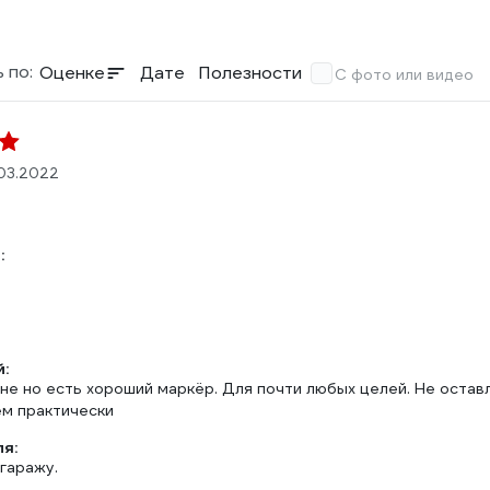
 по:
Оценке
Дате
Полезности
С фото или видео
03.2022
:
:
не но есть хороший маркёр. Для почти любых целей. Не оставля
ём практически
ля:
гаражу.