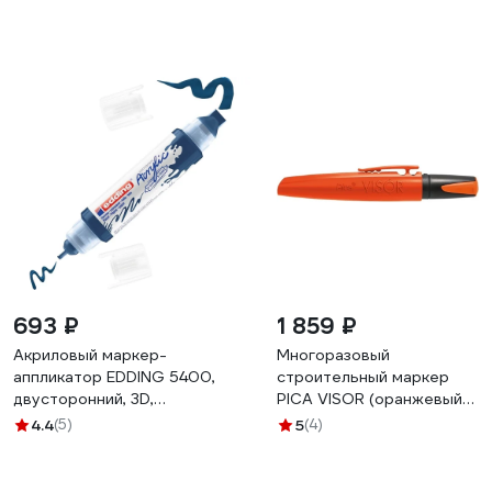
693 ₽
1 859 ₽
Акриловый маркер-
Многоразовый
аппликатор EDDING 5400,
строительный маркер
двусторонний, 3D,
PICA VISOR (оранжевый)
наконечники 2-3 мм, и 5-10
990/054
4.4
(5)
5
(4)
мм, полночь E-5400#933