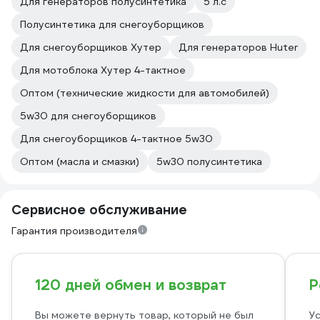
Для генераторов полусинтетика
5 л.с
Полусинтетика для снегоуборщиков
Для снегоуборщиков Хутер
Для генераторов Huter
Для мотоблока Хутер 4-тактное
Оптом (технические жидкости для автомобилей)
5w30 для снегоуборщиков
Для снегоуборщиков 4-тактное 5w30
Оптом (масла и смазки)
5w30 полусинтетика
Сервисное обслуживание
Гарантия производителя
120 дней обмен и возврат
Р
Вы можете вернуть товар, который не был
Ус