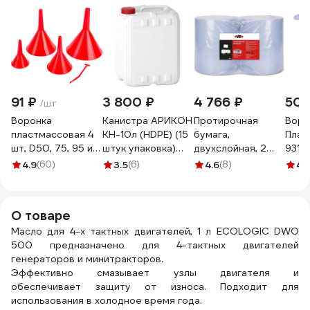
91 ₽
3 800 ₽
4 766 ₽
50 
/шт
Воронка
Канистра АРИКОН
Протирочная
Воро
пластмассовая 4
КН-10л (HDPE) (15
бумага,
Плас
шт, D50, 75, 95 и
штук упаковка)
двухслойная, 2
9310
115 мм REDMARK
10HDPE
рулона, 1000
4.9
(60)
3.5
(6)
4.6
(8)
4.
RM834
листов, 35х33 см
Wurth
1899800835092 2
О товаре
Масло для 4-х тактных двигателей, 1 л ECOLOGIC DWO
500 предназначено для 4-тактных двигателей
генераторов и минитракторов.
Эффективно смазывает узлы двигателя и
обеспечивает защиту от износа. Подходит для
использования в холодное время года.