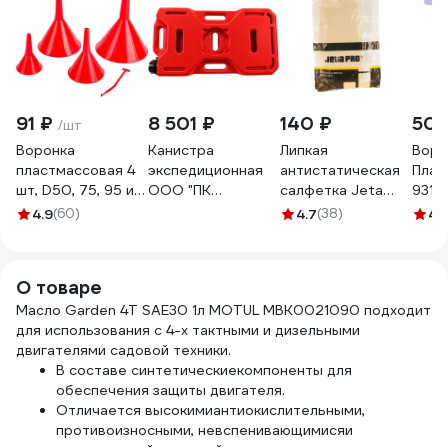
91 ₽
8 501 ₽
140 ₽
50 
/шт
Воронка
Канистра
Липкая
Воро
пластмассовая 4
экспедиционная
антистатическая
Плас
шт, D50, 75, 95 и
ООО "ПК
салфетка Jeta
9310
115 мм REDMARK
АкваЭлемент"
PRO 5850100
4.9
(60)
4.7
(38)
4.
RM834
ELEMENT 30л EL
K-30
О товаре
Масло Garden 4T SAE30 1л MOTUL MBK0021090 подходит
для использования с 4-х тактными и дизельными
двигателями садовой техники.
В составе синтетическиекомпоненты для
обеспечения защиты двигателя.
Отличается высокимиантиокислительными,
противоизносными, невспенивающимисяи