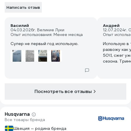
Написать отзыв
Василий
Андрей
04.03.2026
г. Великие Луки
12.07.2024
г. 
Опыт использования: Менее месяца
Опыт использ
Супер не первый год использую.
Использую в 
развожу как 
50\1, сжег у
сезона. Трим
отлично, не 
месте. Не зн
запах конечн
масла))
Посмотреть все отзывы
Husqvarna
Все товары бренда
Швеция — родина бренда