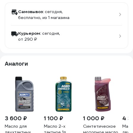
Самовывоз:
сегодня,
бесплатно
, из 1 магазина
Курьером:
сегодня,
от 290 ₽
Аналоги
3 600 ₽
1 100 ₽
1 000 ₽
4 3
Масло для
Mасло 2-х
Синтетическое
Масл
двухтактных
тактное 1л,
моторное масло
двух