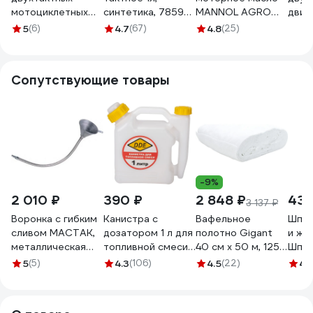
мотоциклетных
синтетика, 7859
MANNOL AGRO
двиг
двигателей 2T
Agro for
FORMULA S, 1 л
Race
5
(6)
4.7
(67)
4.8
(25)
Sport 1 л AIMOL
HUSQVARNA
6013
8717
8717662398438
MANNOL 7859
1987
Сопутствующие товары
-9%
2 010 ₽
390 ₽
2 848 ₽
439
3 137 ₽
Воронка с гибким
Канистра с
Вафельное
Шпри
сливом МАСТАК,
дозатором 1 л для
полотно Gigant
и жи
металлическая
топливной смеси
40 см х 50 м, 125
Шпри
135-00007
DDE 247-002
г/м2 GVL-200
мерн
5
(5)
4.3
(106)
4.5
(22)
4.
боль
авто
Vitat