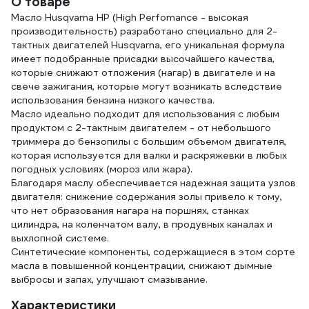
О товаре
dlya
Масло Husqvarna HP (High Perfomance - высокая
150m
производительность) разработано специально для 2-
тактных двигателей Husqvarna, его уникальная формула
имеет подобранные присадки высочайшего качества,
которые снижают отложения (нагар) в двигателе и на
свече зажигания, которые могут возникать вследствие
использования бензина низкого качества.
Масло идеально подходит для использования с любым
продуктом с 2-тактным двигателем - от небольшого
триммера до бензопилы с большим объемом двигателя,
которая используется для валки и раскряжевки в любых
погодных условиях (мороз или жара).
Благодаря маслу обеспечивается надежная защита узлов
двигателя: снижение содержания золы привело к тому,
что нет образования нагара на поршнях, станках
цилиндра, на коленчатом валу, в продувных каналах и
выхлопной системе.
Синтетические компоненты, содержащиеся в этом сорте
масла в повышенной концентрации, снижают дымные
выбросы и запах, улучшают смазывание.
Характеристики