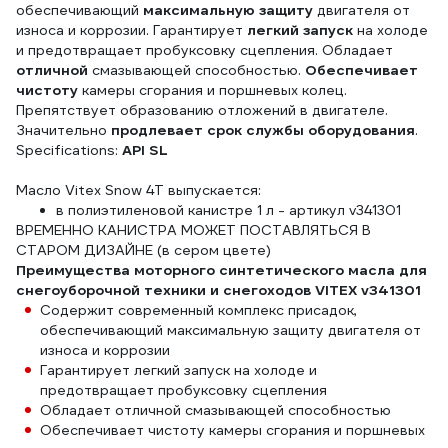
обеспечивающий
максимальную защиту
двигателя от
износа и коррозии. Гарантирует
легкий запуск
на холоде
и предотвращает пробуксовку сцепления. Обладает
отличной
смазывающей способностью.
Обеспечивает
чистоту
камеры сгорания и поршневых колец.
Препятствует образованию отложений в двигателе.
Значительно
продлевает срок службы оборудования
.
Specifications:
API SL
Масло Vitex Snow 4T выпускается:
в полиэтиленовой канистре 1 л - артикул v341301
ВРЕМЕННО КАНИСТРА МОЖЕТ ПОСТАВЛЯТЬСЯ В
СТАРОМ ДИЗАЙНЕ (в сером цвете)
Преимущества моторного синтетического масла для
снегоуборочной техники и снегоходов VITEX v341301
Содержит современный комплекс присадок,
обеспечивающий максимальную защиту двигателя от
износа и коррозии
Гарантирует легкий запуск на холоде и
предотвращает пробуксовку сцепления
Обладает отличной смазывающей способностью
Обеспечивает чистоту камеры сгорания и поршневых