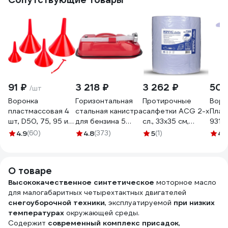
91 ₽
3 218 ₽
3 262 ₽
50 
/шт
Воронка
Горизонтальная
Протирочные
Воро
пластмассовая 4
стальная канистра
салфетки ACG 2-х
Плас
шт, D50, 75, 95 и
для бензина 5
сл., 33х35 см,
9310
115 мм REDMARK
литров
1000 листов
4.9
(60)
4.8
(373)
5
(1)
4.
RM834
AUTOPROFI KAN-
1000069
500 5L
О товаре
Высококачественное синтетическое
моторное масло
для малогабаритных четырехтактных двигателей
снегоуборочной техники
, эксплуатируемой
при низких
температурах
окружающей среды.
Содержит
современный комплекс присадок
,