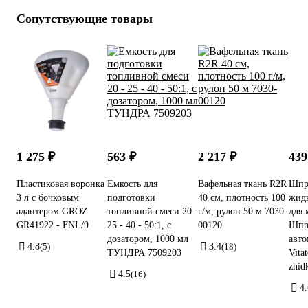
Сопутствующие товары
1 275 ₽
563 ₽
2 217 ₽
439
Пластиковая воронка
Емкость для
Вафельная ткань R2R
Шпри
3 л с бочковым
подготовки
40 см, плотность 100
жид
адаптером GROZ
топливной смеси 20 -
г/м, рулон 50 м 7030-
для 
GR41922 - FNL/9
25 - 40 - 50:1, с
00120
Шпр
дозатором, 1000 мл
авт
4.8
(5)
3.4
(18)
ТУНДРА 7509203
Vitat
zhid
4.5
(16)
4.