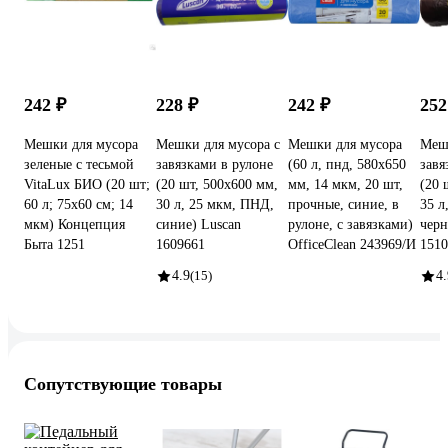
242 ₽
228 ₽
242 ₽
252
Мешки для мусора
Мешки для мусора с
Мешки для мусора
Мешк
зеленые с тесьмой
завязками в рулоне
(60 л, пнд, 580х650
завя
VitaLux БИО (20 шт;
(20 шт, 500х600 мм,
мм, 14 мкм, 20 шт,
(20 
60 л; 75х60 см; 14
30 л, 25 мкм, ПНД,
прочные, синие, в
35 л
мкм) Концепция
синие) Luscan
рулоне, с завязками)
черн
Быта 1251
1609661
OfficeClean 243969/И
1510
4.9
(15)
4.
Сопутствующие товары