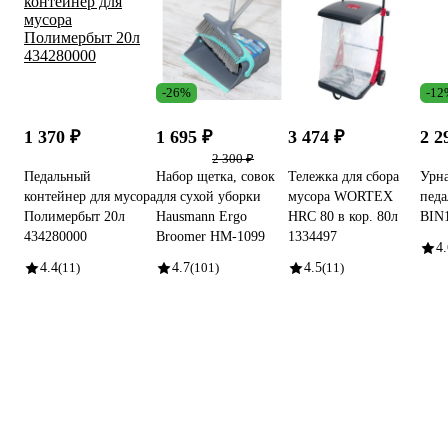
-26%
-12
1 370 ₽
1 695 ₽
3 474 ₽
2 2
2 300 ₽
Педальный
Набор щетка, совок
Тележка для сбора
Урна
контейнер для мусора
для сухой уборки
мусора WORTEX
пед
Полимербыт 20л
Hausmann Ergo
HRC 80 в кор. 80л
BIN
434280000
Broomer HM-1099
1334497
4.
4.4
(11)
4.7
(101)
4.5
(11)