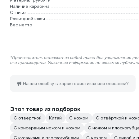
Материал рукояти
Наличие карабина
Огниво
Разводной ключ
Вес нетто
*Производитель оставляет за собой право без уведомления ди
его производства. Указанная информация не является публичн
Нашли ошибку в характеристиках или описании?
Этот товар из подборок
С отверткой
Китай
С ножом
С отвёрткой и нож
С консервным ножом и ножом
С ножом и плоскогубц
С кусачками и плоскогубцами
С чехлом
С пилой и 