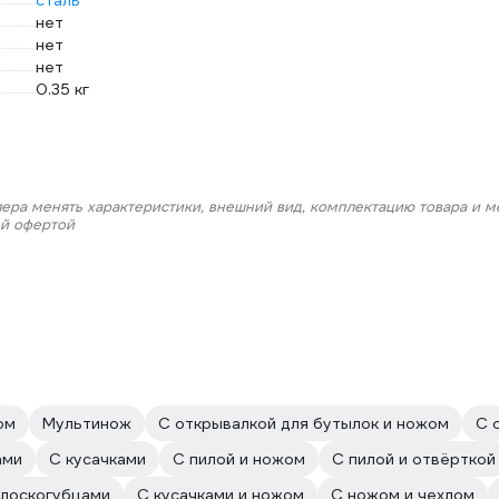
сталь
нет
нет
нет
0.35 кг
лера менять характеристики, внешний вид, комплектацию товара и м
ой офертой
ом
Мультинож
С открывалкой для бутылок и ножом
С 
ами
С кусачками
С пилой и ножом
С пилой и отвёрткой
плоскогубцами
С кусачками и ножом
С ножом и чехлом