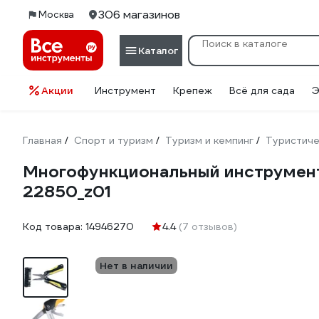
306 магазинов
Москва
Каталог
Акции
Инструмент
Крепеж
Всё для сада
Э
Главная
Спорт и туризм
Туризм и кемпинг
Туристиче
/
/
/
Многофункциональный инструмент 
22850_z01
Код товара:
14946270
4.4
(7 отзывов)
Нет в наличии