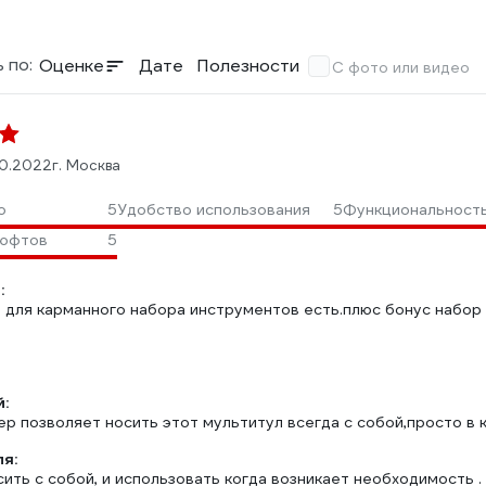
 по:
Оценке
Дате
Полезности
С фото или видео
10.2022
г. Москва
о
5
Удобство использования
5
Функциональност
люфтов
5
:
о для карманного набора инструментов есть.плюс бонус набор 
:
р позволяет носить этот мультитул всегда с собой,просто в 
ля:
ить с собой, и использовать когда возникает необходимость .