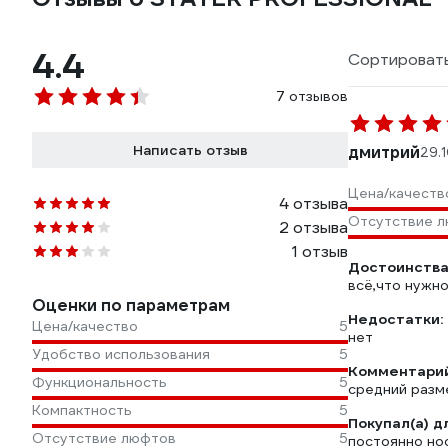
4.4
Сортировать
7 отзывов
Написать отзыв
дмитрий
29.
Цена/качеств
4 отзыва
Отсутствие 
2 отзыва
1 отзыв
Достоинства
всё,что нужн
Оценки по параметрам
Недостатки:
Цена/качество
5
нет
Удобство использования
5
Комментарий
Функциональность
5
средний разме
Компактность
5
Покупал(а) д
Отсутствие люфтов
5
постоянно нос