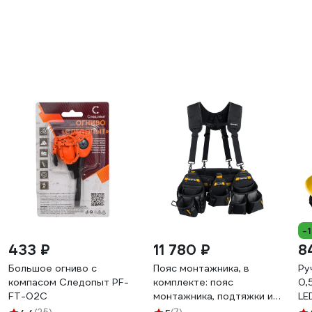
-
433 ₽
11 780 ₽
8
Большое огниво с
Пояс монтажника, в
Ру
компасом Следопыт PF-
комплекте: пояс
0,
FT-02С
монтажника, подтяжки и 3
LE
сумки KRAFTOOL KBS-5
ко