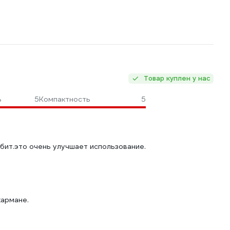
Товар куплен у нас
ь
5
Компактность
5
бит.это очень улучшает использование.
кармане.