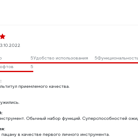
3.10.2022
о
5
Удобство использования
5
Функциональност
люфтов
5
:
льтитул приемлемого качества.
ружились.
:
инструмент. Обычный набор функций. Суперспособностей ожида
ля:
 пацану в качестве первого личного инструмента.