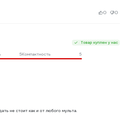
0
0
Товар куплен у нас
ь
5
Компактность
5
ть не стоит как и от любого мульта.