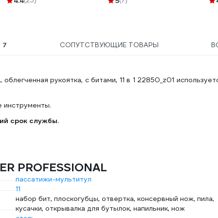
4.4
(25)
5
(7)
38760-5
ре
KO
Ы
7
СОПУТСТВУЮЩИЕ ТОВАРЫ
В
легченная рукоятка, с битами, 11 в 1 22850_z01 использует
е инструменты.
ий срок службы.
YER PROFESSIONAL
пассатижи-мультитул
11
набор бит, плоскогубцы, отвертка, консервный нож, пила,
кусачки, открывалка для бутылок, напильник, нож