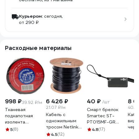
Курьером:
сегодня,
от 290 ₽
Расходные материалы
998 ₽
6 426 ₽
40 ₽
8 0
/шт
39.92 ₽/м
21.07 ₽/м
40.2
Тканевая
Cмарт брелок
Кабель с
Кабе
подкапотная
Smartec ST-
одножильным
виде
изолента
PT015MF-GR
тросом Netlink
черн
Terminator Izt
Mifare-
5
(8)
4.8
(17)
омедненный NL-
2х0,
1925 fabric, 19мм х
4.5
(12)
совместимая 1K,