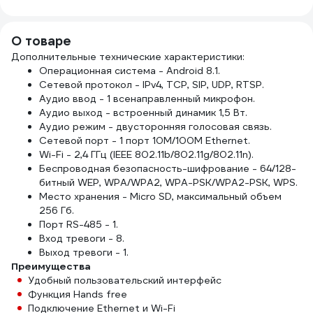
CCA UTP 4PR 24
ELEC
25м, толщина
серый, 50x25x4
AWG CAT5е 305м
метр
0,25мм 2000832
мм 1шт
внешний
нару
smkd0853.0
О товаре
УТ-00000566
прок
Дополнительные технические характеристики:
"Нар
Операционная система - Android 8.1.
SQ01
Сетевой протокол - IPv4, TCP, SIP, UDP, RTSP.
Аудио ввод - 1 всенаправленный микрофон.
Аудио выход - встроенный динамик 1,5 Вт.
Аудио режим - двусторонняя голосовая связь.
Сетевой порт - 1 порт 10M/100M Ethernet.
Wi-Fi - 2,4 ГГц (IEEE 802.11b/802.11g/802.11n).
Беспроводная безопасность-шифрование - 64/128-
битный WEP, WPA/WPA2, WPA-PSK/WPA2-PSK, WPS.
Место хранения - Micro SD, максимальный объем
256 Гб.
Порт RS-485 - 1.
Вход тревоги - 8.
Выход тревоги - 1.
Преимущества
Удобный пользовательский интерфейс
Функция Hands free
Подключение Ethernet и Wi-Fi