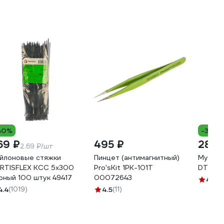
40%
-30%
69 ₽
495 ₽
286 
2.69 ₽/шт
йлоновые стяжки
Пинцет (антимагнитный)
Мульти
RTISFLEX КСС 5х300
Pro'sKit 1PK-101T
DT 830
рный 100 штук 49417
00072643
4
(311)
4.4
(1019)
4.5
(11)