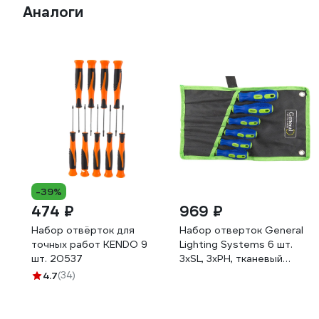
Аналоги
-39%
474 ₽
969 ₽
Набор отвёрток для
Набор отверток General
точных работ KENDO 9
Lighting Systems 6 шт.
шт. 20537
3хSL, 3хPH, тканевый
чехол, CR-V, G-Tec
4.7
(34)
901209