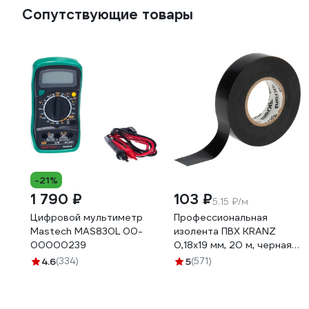
Сопутствующие товары
-21%
1 790 ₽
103 ₽
5.15 ₽/м
Цифровой мультиметр
Профессиональная
Mastech MAS830L 00-
изолента ПВХ KRANZ
00000239
0,18х19 мм, 20 м, черная
KR-09-2806
4.6
(334)
5
(571)