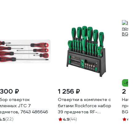
-8%
 300 ₽
1 256 ₽
2 36
бор отверток
Отвертки в комплекте с
Набор 
иленных JTC 7
битами Rockforce набор
предме
едметов, 7643 486646
39 предметов RF-
BG126
7039(66008)
4.5
(22)
4.9
(44)
4.7
(4