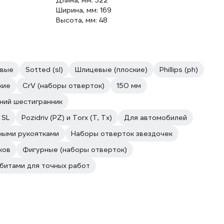
Длина, мм: 322
Ширина, мм: 169
Высота, мм: 48
овые
Sotted (sl)
Шлицевые (плоские)
Phillips (ph)
кие
CrV (наборы отверток)
150 мм
ний шестигранник
 SL
Pozidriv (PZ) и Torx (T, Tx)
Для автомобилей
ными рукоятками
Наборы отверток звездочек
ков
Фигурные (наборы отверток)
битами для точных работ