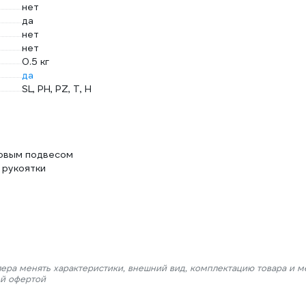
нет
да
нет
нет
0.5 кг
да
SL, PH, PZ, T, H
ковым подвесом
 рукоятки
лера менять характеристики, внешний вид, комплектацию товара и м
ой офертой