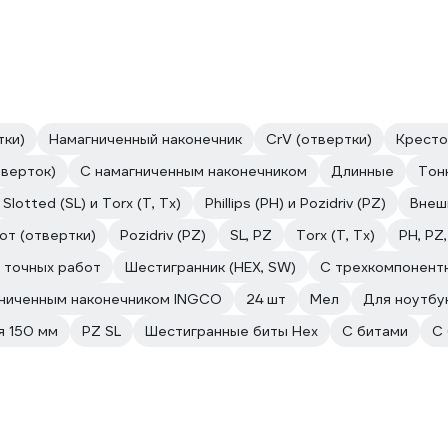
тки)
Намагниченный наконечник
CrV (отвертки)
Крест
тверток)
C намагниченным наконечником
Длинные
Тон
Slotted (SL) и Torx (T, Tx)
Phillips (PH) и Pozidriv (PZ)
Внеш
от (отвертки)
Pozidriv (PZ)
SL, PZ
Torx (T, Tx)
PH, PZ,
 точных работ
Шестигранник (HEX, SW)
C трехкомпонент
гниченным наконечником INGCO
24 шт
Мел
Для ноутбу
я 150 мм
PZ SL
Шестигранные биты Hex
С битами
С 