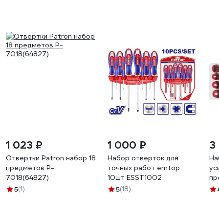
1 023 ₽
1 000 ₽
3
Отвертки Patron набор 18
Набор отверток для
На
предметов P-
точных работ emtop
ус
7018(64827)
10шт ESST1002
пр
5
(1)
5
(18)