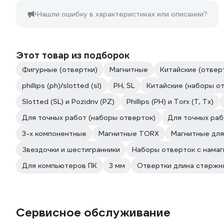
Нашли ошибку в характеристиках или описании?
Этот товар из подборок
Фигурные (отвертки)
Магнитные
Китайские (отвер
phillips (ph)/slotted (sl)
PH, SL
Китайские (наборы о
Slotted (SL) и Pozidriv (PZ)
Phillips (PH) и Torx (T, Tx)
Для точных работ (наборы отверток)
Для точных раб
3-х компонентные
Магнитные TORX
Магнитные для
Звездочки и шестигранники
Наборы отверток с нама
Для компьютеров ПК
3 мм
Отвертки длина стержн
Сервисное обслуживание