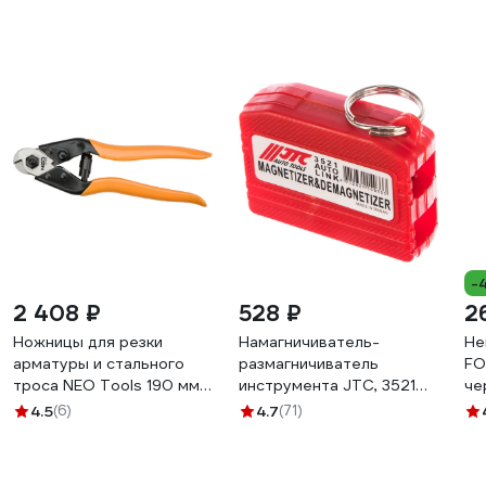
-
2 408 ₽
528 ₽
2
Ножницы для резки
Намагничиватель-
Не
арматуры и стального
размагничиватель
FO
троса NEO Tools 190 мм
инструмента JTC, 3521
че
01-512
668624
4.5
(6)
4.7
(71)