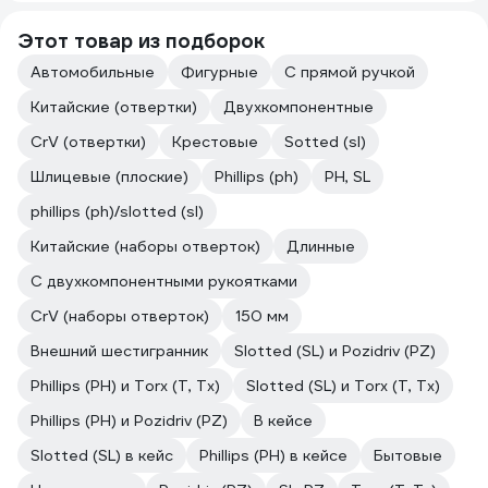
Этот товар из подборок
Автомобильные
Фигурные
С прямой ручкой
Китайские (отвертки)
Двухкомпонентные
CrV (отвертки)
Крестовые
Sotted (sl)
Шлицевые (плоские)
Phillips (ph)
PH, SL
phillips (ph)/slotted (sl)
Китайские (наборы отверток)
Длинные
С двухкомпонентными рукоятками
CrV (наборы отверток)
150 мм
Внешний шестигранник
Slotted (SL) и Pozidriv (PZ)
Phillips (PH) и Torx (T, Tx)
Slotted (SL) и Torx (T, Tx)
Phillips (PH) и Pozidriv (PZ)
В кейсе
Slotted (SL) в кейс
Phillips (PH) в кейсе
Бытовые