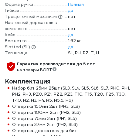
Форма ручки
Прямая
Гибкая
да
Трещоточный механизм
нет
Настенный держатель в
комплекте
нет
Кейс
да
Вес нетто
1.62 кг
Slotted (SL)
да
Тип шлица
SL, PH, PZ, T, H
Гарантия производителя до 5 лет
на товары BORT
Комплектация
Набор бит 25мм 25шт (SL3, SL4, SL5, SL6, SL7, PH0, PH1,
PH2, PH3, PZ0, PZ1, PZ2, PZ3, T10, T15, T20, T25, T30,
T40, H2, H3, H4, H5, H5.5, H6)
Отвертка 150мм 2шт (PH3, SL8)
Отвертка 100мм 2шт (PH2, SL6)
Отвертка 75мм 2шт (PH1, SL5)
Отвертка 37мм 2шт (PH2, SL6)
Отвертка-держатель для бит