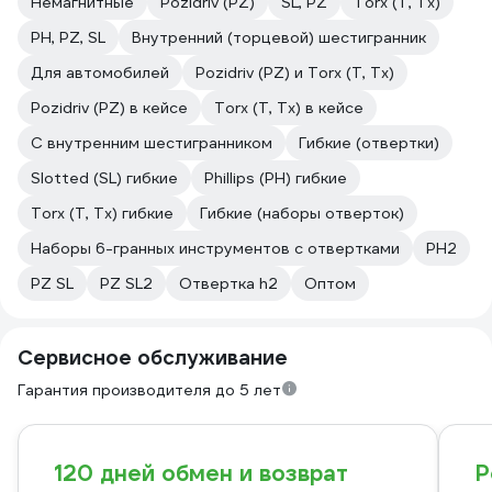
Немагнитные
Pozidriv (PZ)
SL, PZ
Torx (T, Tx)
PH, PZ, SL
Внутренний (торцевой) шестигранник
Для автомобилей
Pozidriv (PZ) и Torx (T, Tx)
Pozidriv (PZ) в кейсе
Torx (T, Tx) в кейсе
С внутренним шестигранником
Гибкие (отвертки)
Slotted (SL) гибкие
Phillips (PH) гибкие
Torx (T, Tx) гибкие
Гибкие (наборы отверток)
Наборы 6-гранных инструментов с отвертками
PH2
PZ SL
PZ SL2
Отвертка h2
Оптом
Сервисное обслуживание
Гарантия производителя до 5 лет
120 дней обмен и возврат
Р