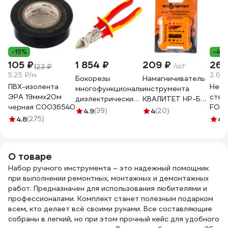
-15%
-40
105 ₽
1 854 ₽
209 ₽
269
/шт
123 ₽
5.25 ₽/м
2.69
Бокорезы
Намагничиватель
ПВХ-изолента
Нейл
многофункциональные
инструмента
ЭРА 19ммх20м
стяж
диэлектрические
КВАЛИТЕТ НР-Б
черная C0036540
FORT
206мм KRANZ KR-
6656141
4.9
(39)
4
(20)
5х30
4.8
(275)
12-4652-3
4.
100 
О товаре
Набор ручного инструмента – это надежный помощник
при выполнении ремонтных, монтажных и демонтажных
работ. Предназначен для использования любителями и
профессионалами. Комплект станет полезным подарком
всем, кто делает всё своими руками. Все составляющие
собраны в легкий, но при этом прочный кейс для удобного