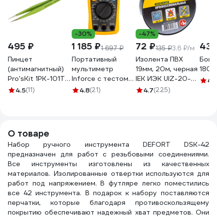
-30%
-47%
495 ₽
1 185 ₽
72 ₽
433
1 697 ₽
135 ₽
3.6 ₽/м
Пинцет
Портативный
Изолента ПВХ
Боко
(антимагнитный)
мультиметр
19мм, 20м, черная
180 
Pro'sKit 1PK-101T
Inforce с тестом
IEK ИЭК UIZ-20-
4.
00072643
батареек 01-05-
10-K02
4.5
(11)
4.8
(21)
4.7
(225)
04
О товаре
Набор ручного инструмента DEFORT DSK-42
предназначен для работ с резьбовыми соединениями.
Все инструменты изготовлены из качественных
материалов. Изолированные отвертки используются для
работ под напряжением. В футляре легко поместились
все 42 инструмента. В подарок к набору поставляются
перчатки, которые благодаря противоскользящему
покрытию обеспечивают надежный хват предметов. Они