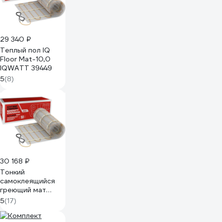
29 340 ₽
Теплый пол IQ
Floor Mat-10,0
IQWATT 39449
5
(8)
30 168 ₽
Тонкий
самоклеящийся
греющий мат
IQWATT для
5
(17)
обогрева любых
типов напольных