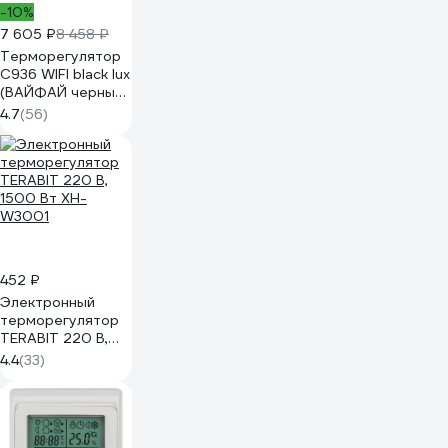
-10%
7 605 ₽
8 458 ₽
Терморегулятор
C936 WIFI black lux
(ВАЙФАЙ черный
люкс) Caleo
4.7
(56)
0К-00000740
452 ₽
Электронный
терморегулятор
TERABIT 220 В,
1500 Вт XH-
4.4
(33)
W3001