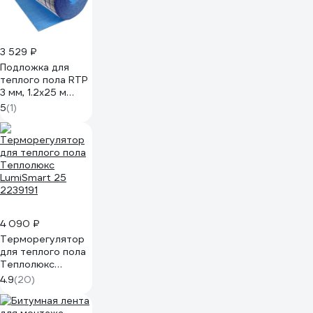
3 529 ₽
Подложка для
теплого пола RTP
3 мм, 1.2x25 м
29871
5
(1)
4 090 ₽
Терморегулятор
для теплого пола
Теплолюкс
LumiSmart 25
4.9
(20)
2239191