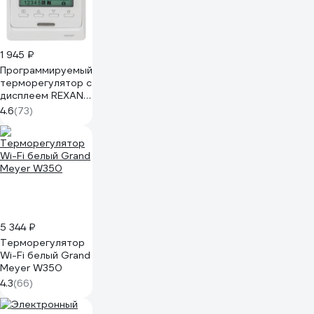
1 945 ₽
Программируемый
терморегулятор с
дисплеем REXANT
R51XT 51-0532
4.6
(73)
5 344 ₽
Терморегулятор
Wi-Fi белый Grand
Meyer W350
4.3
(66)