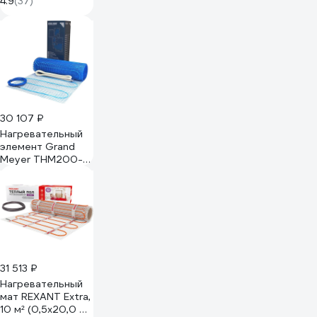
4.9
(37)
повышенной
мощности для
помещений с
повышенными
теплопотерями IQ
FLOOR MAT PRO
1800 Вт - 9,0 м.кв.
2014
30 107 ₽
Нагревательный
элемент Grand
Meyer THM200-
100
31 513 ₽
Нагревательный
мат REXANT Extra,
10 м² (0,5x20,0 м),