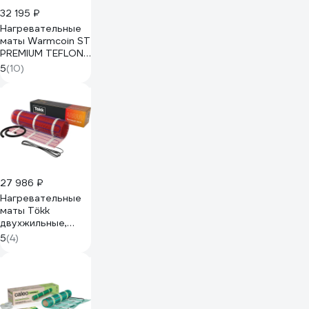
32 195 ₽
Нагревательные
маты Warmcoin ST
PREMIUM TEFLON
двухжильные
5
(10)
150Вт/
м.кв.12,0м.кв. Мат
СТ 12
27 986 ₽
Нагревательные
маты Tökk
двухжильные,
150Вт/м.кв.
5
(4)
12,0м.кв.
МАТ_ТОКК_12м.кв.