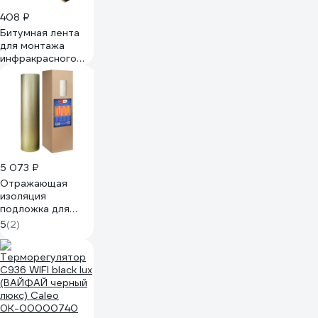
408 ₽
Битумная лента
для монтажа
инфракрасного
тёплого пола
ALFAOPT 3м BTM-
TP-3M
5 073 ₽
Отражающая
изоляция
подложка для
теплого пола
5
(2)
Multifoil 4мм,
рулон 18 м2 21004