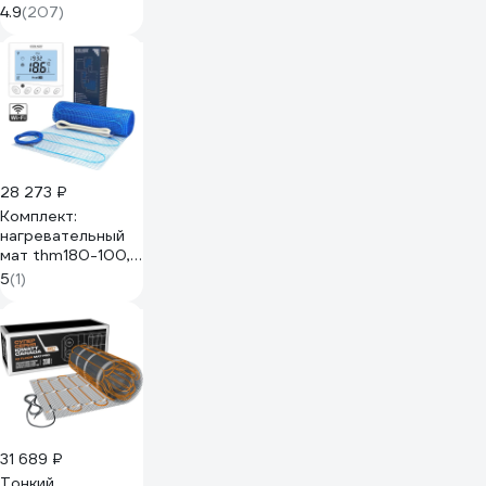
1600Вт 51-0520
4.9
(207)
28 273 ₽
Комплект:
нагревательный
мат thm180-100,
терморегулятор
5
(1)
wifi w350 бел
Grand Meyer
THM180-
100(W350)
31 689 ₽
Тонкий