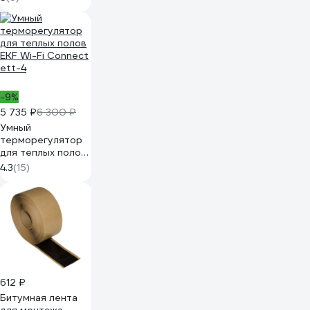
-9%
5 735 ₽
6 300 ₽
Умный
терморегулятор
для теплых полов
EKF Wi-Fi Connect
4.3
(15)
ett-4
612 ₽
Битумная лента