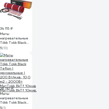
34 115 ₽
Маты
нагревательные
Tökk Tokk Black
Teflon |
5
(13)
двухжильные |
200 Вт/м.кв., 9,0
м2 - 1800Вт
МатTokk_BkTf_9м.кв
МатTokk_BkTf_9м.кв.
36 110 ₽
Маты
нагревательные
Tökk Tokk Black
Teflon |
5
(1)