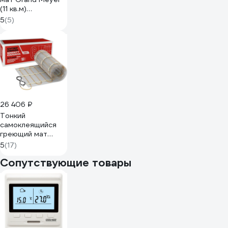
(11 кв.м)
EcoNG170-110
5
(5)
26 406 ₽
Тонкий
самоклеящийся
греющий мат
IQWATT для
5
(17)
обогрева любых
Сопутствующие товары
типов напольных
покрытий IQ
FLOOR MAT 1500
Вт - 10,0 м.кв. 115