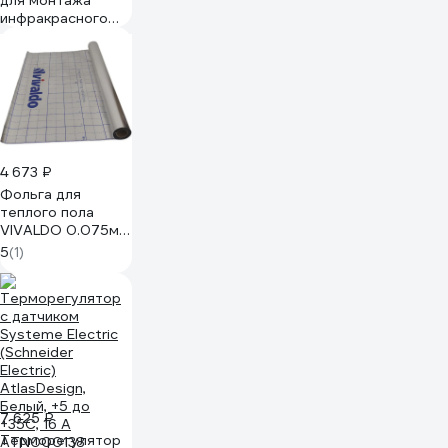
для монтажа
инфракрасного
тёплого пола
ALFAOPT 5м BTM-
TP-5M
4 673 ₽
Фольга для
теплого пола
VIVALDO 0.075мм,
двухслойная
5
(1)
рулон - 50м²
BOPP-PET
7 625 ₽
Терморегулятор