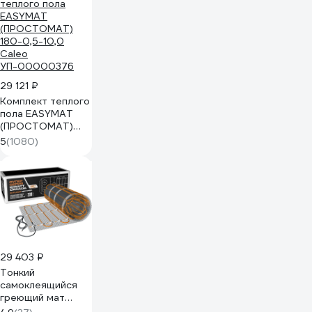
покрытий IQ
FLOOR MAT 1800
Вт - 12,0 м.кв. 116
29 121 ₽
Комплект теплого
пола EASYMAT
(ПРОСТОМАТ)
180-0,5-10,0
5
(1080)
Caleo
УП-00000376
29 403 ₽
Тонкий
самоклеящийся
греющий мат
IQWATT