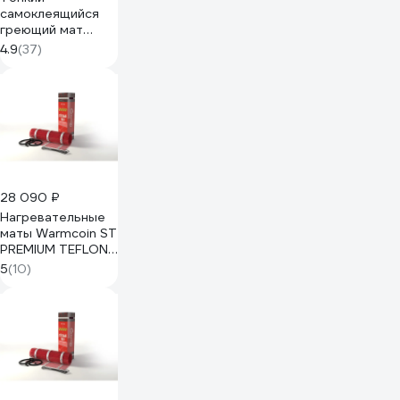
самоклеящийся
греющий мат
IQWATT
4.9
(37)
повышенной
мощности для
помещений с
повышенными
теплопотерями IQ
FLOOR MAT PRO
2000 Вт - 10,0
м.кв. 2015
28 090 ₽
Нагревательные
маты Warmcoin ST
PREMIUM TEFLON
двухжильные
5
(10)
150Вт/м.кв.
10,0м.кв. Мат СТ
10