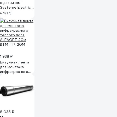
с датчиком
Systeme Electric
(Schneider
4.5
(17)
Electric)
AtlasDesign,
Белый, +5 до
+35C, 16 A
ATN000138
1 938 ₽
Битумная лента
для монтажа
инфракрасного
тёплого пола
ALFAOPT 20м
BTM-TP-20M
8 035 ₽