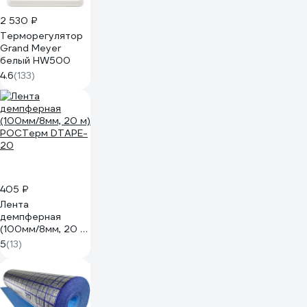
2 530 ₽
Терморегулятор
Grand Meyer
белый HW500
4.6
(133)
405 ₽
Лента
демпферная
(100мм/8мм, 20 м)
РОСТерм DTAPE-
5
(13)
20