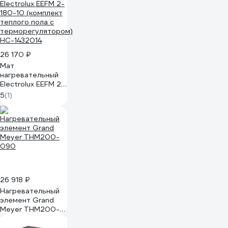
26 170 ₽
Мат
нагревательный
Electrolux EEFM 2-
180-10 (комплект
5
(1)
теплого пола c
терморегулятором)
НС-1432014
26 918 ₽
Нагревательный
элемент Grand
Meyer THM200-
090