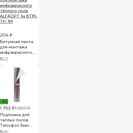
204 ₽
Битумная лента
для монтажа
инфракрасного
тёплого пола
5
(2)
ALFAOPT 1м BTM-
TP-1M
-8%
1 762 ₽
1 920 ₽
Подложка для
теплых полов
Тепофол 5мм
(12м2) 742414213
5
(6)