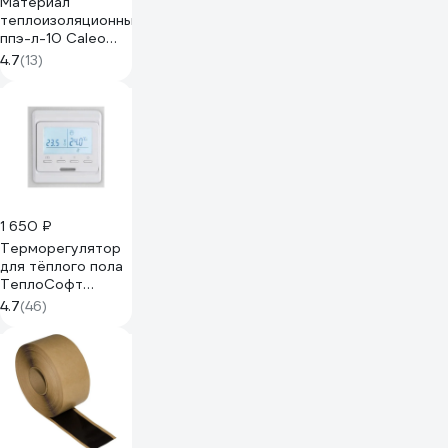
Материал
теплоизоляционный
ппэ-л-10 Caleo
УП-00000027
4.7
(13)
1 650 ₽
Терморегулятор
для тёплого пола
ТеплоСофт
электронный
4.7
(46)
E51.716 белый
51716