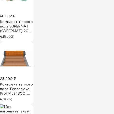
48 382 ₽
Комплект теплого
пола SUPERMAT
(СУПЕРМАТ) 200-
0,5-10 Caleo
4.9
(552)
КА000001723
23 290 ₽
Комплект теплого
пола Теплолюкс
ProfiMat 1800-
10,0
4.9
(26)