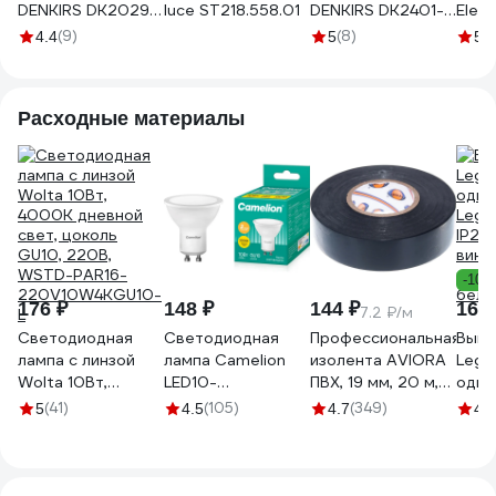
DENKIRS DK2029-
luce ST218.558.01
DENKIRS DK2401-
Elek
BK
BK
112 M
(9)
(8)
(
4.4
5
5
черн
Расходные материалы
-10%
176 ₽
148 ₽
144 ₽
160 
7.2 ₽/м
Светодиодная
Светодиодная
Профессиональная
Выкл
лампа с линзой
лампа Camelion
изолента AVIORA
Legr
Wolta 10Вт,
LED10-
ПВХ, 19 мм, 20 м,
одно
4000K дневной
GU10/830/GU10
черная 305-030
Legr
(41)
(105)
(349)
5
4.5
4.7
4.8
свет, цоколь
10Вт 220В 13682
IP20
GU10, 220В,
винт
WSTD-PAR16-
накл
220V10W4KGU10-
белы