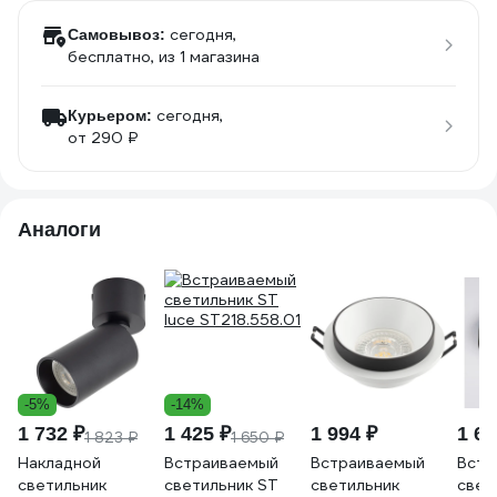
сегодня,
Самовывоз:
бесплатно
, из 1 магазина
сегодня,
Курьером:
от 290 ₽
Аналоги
-5%
-14%
1 732 ₽
1 425 ₽
1 994 ₽
1 61
1 823 ₽
1 650 ₽
Накладной
Встраиваемый
Встраиваемый
Встр
светильник
светильник ST
светильник
свет