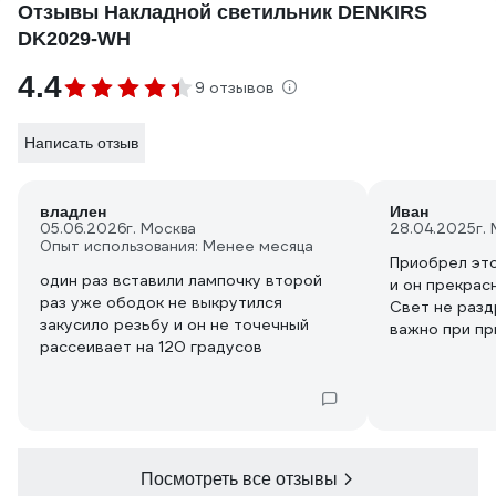
Отзывы Накладной светильник DENKIRS
DK2029-WH
4.4
9 отзывов
Написать отзыв
владлен
Иван
05.06.2026
г. Москва
28.04.2025
г.
Опыт использования: Менее месяца
Приобрел это
один раз вставили лампочку второй
и он прекрас
раз уже ободок не выкрутился
Свет не разд
закусило резьбу и он не точечный
важно при пр
рассеивает на 120 градусов
Рекомендую в
качественное
для освещени
Посмотреть все отзывы