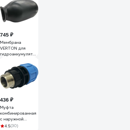
10кВА/10кВт, без
АКБ (ток заряда
12А) SNR-UPS-
ONT-010-BXL31
745 ₽
Мембрана
VERTON для
гидроаккумулятора
AQUA EM 50L
01.14120.26788
436 ₽
Муфта
комбинированная
с наружной
трубной резьбой
(30)
4.5