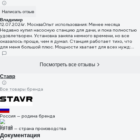
Написать отзыв
Владимир
12.07.2024
г. Москва
Опыт использования: Менее месяца
Недавно купил насосную станцию для дачи, и пока полностью
удовлетворен. Установка заняла немного времени, но все
оказалось проще, чем я думал. Станция работает тихо, что
для меня большой плюс. Мощности хватает для всех нужд:
поливаю огород и иногда использую для небольших
строительных работ. Давление воды стабильное, перебоев
не замечено. В комплекте шла вся необходимая арматура, что
Посмотреть все отзывы
избавило от дополнительных трат и походов в магазин. За эту
цену получил отличное качество и функциональность
Ставр
Все товары бренда
Россия — родина бренда
Китай — страна производства
Документация