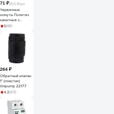
71 ₽
35.5 ₽/шт
Червячные
хомуты Политех
накатные с
металлическим
(45)
5
ключом, нерж.
сталь, 2 шт. в
упаковке, 16-27
мм 3205027
264 ₽
Обратный клапан
1" (пластик)
Unipump 22177
(20)
4.2