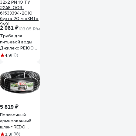
2 061 ₽
103.05 ₽/м
Труба для
питьевой воды
Джилекс PE100
32x2 PN 10 ТУ
(10)
4.9
2248-006-
61533394-2010
бухта 20 м «ХИТ»
9491
5 819 ₽
Поливочный
армированный
шланг REDO
GRAFIT 1", 50 м
(138)
3.3