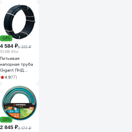
32x1" Джилекс
9161
-14%
4 584 ₽
5 313 ₽
91.68 ₽/м
Питьевая
напорная труба
Gigant ПНД
32х3,0, SDR11
(17)
4.9
(ПЭ100, 16 атм),
бухта 50 м GLPP-
09
-10%
2 845 ₽
3 177 ₽