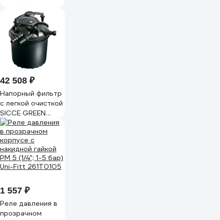
600013
42 508 ₽
Напорный фильтр
с легкой очисткой
SICCE GREEN
RESET 25 литров с
УФ-лампой
ELAB01X
1 557 ₽
Реле давления в
прозрачном