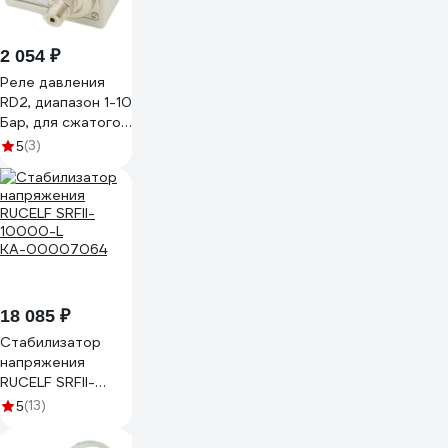
2 054 ₽
Реле давления
RD2, диапазон 1-10
Бар, для сжатого
воздуха, фреона,
(3)
5
воды и масла
TECHNO 972352
18 085 ₽
Стабилизатор
напряжения
RUCELF SRFII-
10000-L
(13)
5
КА-00007064