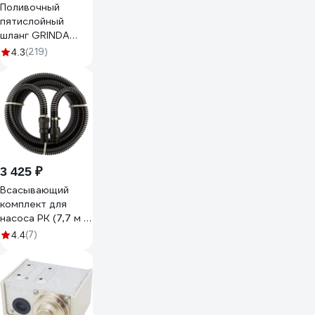
Поливочный
пятислойный
шланг GRINDA
PROLine EXPERT 5
(219)
4.3
3/4", 25 м, 30 атм
429007-3/4-25
3 425 ₽
Всасывающий
комплект для
насоса РК (7,7 м ,
1", обратный
(7)
4.4
клапан) Denzel
97283