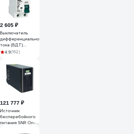
2 605 ₽
Выключатель
дифференциального
тока (ВДТ)
DEKraft УЗО-03, 2
(162)
4.9
P, 40 А, 30 мА, тип
A, 6 кА 14264DEK
121 777 ₽
Источник
бесперебойного
питания SNR On-
Line серии BASE,