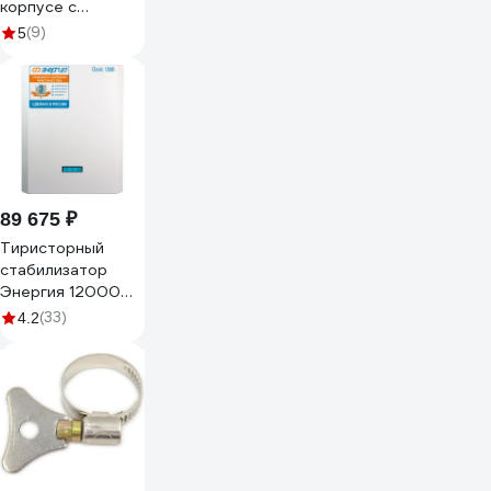
корпусе с
накидной гайкой
(9)
5
PM 5 (1/4"; 1-5 бар)
Uni-Fitt 261T0105
89 675 ₽
Тиристорный
стабилизатор
Энергия 12000
ВА Classic Е0101-
(33)
4.2
0099