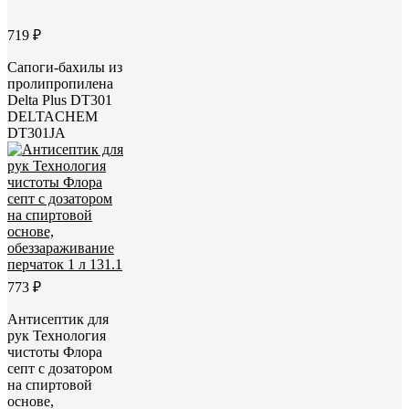
719 ₽
Сапоги-бахилы из
пролипропилена
Delta Plus DT301
DELTACHEM
DT301JA
773 ₽
Антисептик для
рук Технология
чистоты Флора
септ с дозатором
на спиртовой
основе,