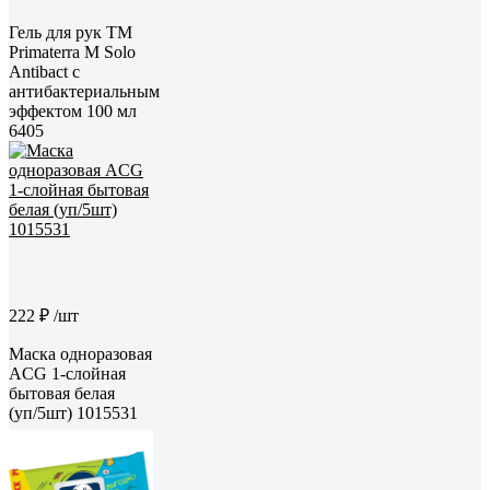
Гель для рук TM
Primaterra M Solo
Antibact с
антибактериальным
эффектом 100 мл
6405
222 ₽
/шт
Маска одноразовая
ACG 1-слойная
бытовая белая
(уп/5шт) 1015531