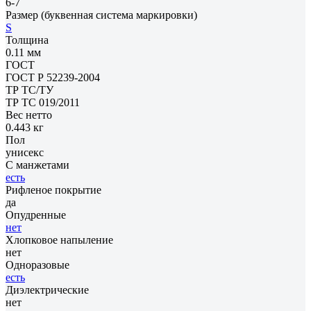
6-7
Размер (буквенная система маркировки)
S
Толщина
0.11 мм
ГОСТ
ГОСТ Р 52239-2004
ТР ТС/ТУ
ТР ТС 019/2011
Вес нетто
0.443 кг
Пол
унисекс
С манжетами
есть
Рифленое покрытие
да
Опудренные
нет
Хлопковое напыление
нет
Одноразовые
есть
Диэлектрические
нет