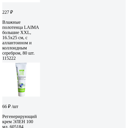
227 ₽
Влажные
полотенца LAIMA
большие XXL,
16.5x25 см, с
аллантоином и
коллоидным
серебром, 80 шт.
115222
66 ₽
/шт
Регенерирующий
крем ЭЛЕН 100
мл, 605184