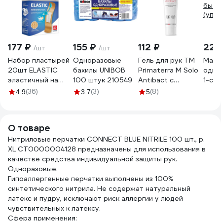
177 ₽
155 ₽
112 ₽
222
/шт
/шт
Набор пластырей
Одноразовые
Гель для рук TM
Маск
20шт ELASTIC
бахилы UNIBOB
Primaterra M Solo
одно
эластичный на
100 штук 210549
Antibact с
1-сл
тканевой основе
антибактериальным
быто
(36)
(3)
(8)
4.9
3.7
5
бактерицидный с
эффектом 100 мл
(уп/5
ионами серебра
6405
TENERIS 630288
О товаре
Нитриловые перчатки CONNECT BLUE NITRILE 100 шт., р.
XL CТ0000004128 предназначены для использования в
качестве средства индивидуальной защиты рук.
Одноразовые.
Гипоаллергенные перчатки выполнены из 100%
синтетического нитрила. Не содержат натуральный
латекс и пудру, исключают риск аллергии у людей
чувствительных к латексу.
Сфера применения: