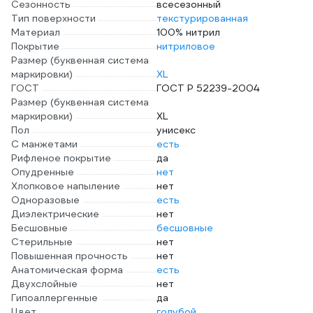
Сезонность
всесезонный
Тип поверхности
текстурированная
Материал
100% нитрил
Покрытие
нитриловое
Размер (буквенная система
маркировки)
XL
ГОСТ
ГОСТ Р 52239-2004
Размер (буквенная система
маркировки)
XL
Пол
унисекс
С манжетами
есть
Рифленое покрытие
да
Опудренные
нет
Хлопковое напыление
нет
Одноразовые
есть
Диэлектрические
нет
Бесшовные
бесшовные
Стерильные
нет
Повышенная прочность
нет
Анатомическая форма
есть
Двухслойные
нет
Гипоаллергенные
да
Цвет
голубой