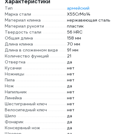
Характеристики
Тип
армейский
Марка стали
X55CrMo14
Материал клинка
нержавеющая сталь
Материал рукояти
пластик
Твердость стали
56 HRC
Общая длина
158 мм
Длина клинка
70 мм
Длина в сложенном виде
91 мм
Количество функций
21
Отвертка
да
Кусачки
нет
Ножницы
нет
Пила
нет
Нож
да
Напильник
нет
Линейка
нет
Шестигранный ключ
нет
Велосипедный ключ
нет
Шило
да
Фонарик
да
Консервный нож
да
Штопор
да