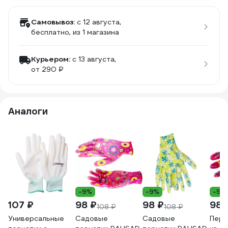
Самовывоз:
c 12 августа,
бесплатно
, из 1 магазина
Курьером:
c 13 августа,
от 290 ₽
Аналоги
-9%
-9%
-9%
107 ₽
98 ₽
98 ₽
98 
108 ₽
108 ₽
Универсальные
Садовые
Садовые
Перч