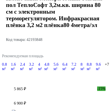
пол ТеплоСофт 3,2м.кв. ширина 80
см с электронным
терморегулятором. Инфракрасная
плёнка 3,2 м2 плёнка80 4метра/эл
Код товара: 42193848
Рекомендуемая площадь
0.8
1.6
2.4
3.2
4
4.8
5.6
6.4
7.2
8
8.8
9.6
+7
м²
м²
м²
м²
м²
м²
м²
м²
м²
м²
м²
м²
-15%
5 865 ₽
6 900 ₽