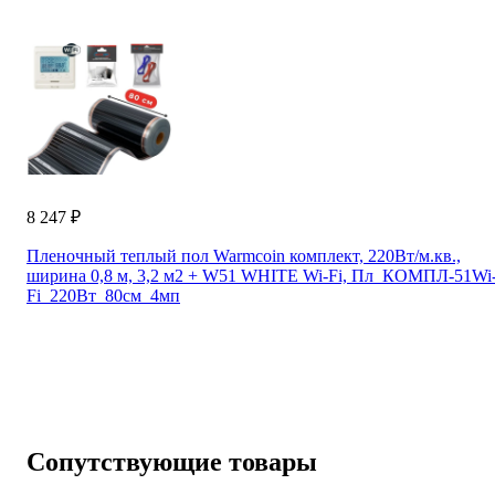
8 247 ₽
Пленочный теплый пол Warmcoin комплект, 220Вт/м.кв.,
ширина 0,8 м, 3,2 м2 + W51 WHITE Wi-Fi, Пл_КОМПЛ-51Wi
Fi_220Вт_80см_4мп
Сопутствующие товары