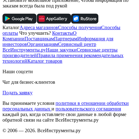
Установите мобильное приложение, чтобы информация по
заказам всегда была под рукой
Каталог
Адреса магазинов
Способы получения
Способы
оплаты
Что улучшить?
Контакты
О
Компании
Поставщикам
Партнерам
Информация для
инвесторов
Организациям
Сервисный центр
ВсеИнструменты.ру
Наши закупки
Сервисные центры
производителей
Правила применения рекомендательных
технологий
Каталог товаров
Наши соцсети
Чат для бизнес-клиентов
Подать заявку
Вы принимаете условия
политики в отношении обработки
персональных данных
и
пользовательского соглашения
каждый раз, когда оставляете свои данные в любой форме
обратной связи на сайте ВсеИнструменты.ру
© 2006 — 2026. ВсеИнструменты.ру