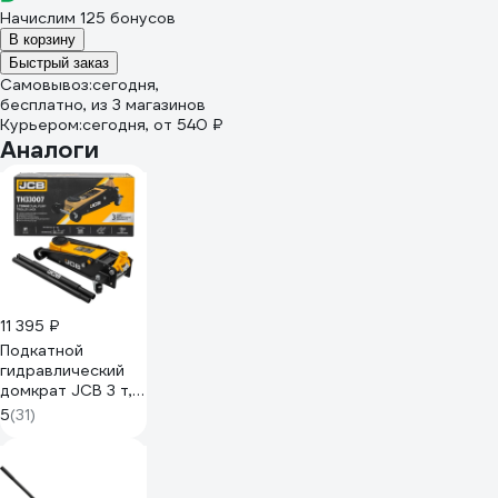
Начислим 125 бонусов
В корзину
Быстрый заказ
Самовывоз:
сегодня,
бесплатно
, из 3 магазинов
Курьером:
сегодня,
от 540 ₽
Аналоги
11 395 ₽
Подкатной
гидравлический
домкрат JCB 3 т,
133-465 мм JCB-
5
(31)
TH33007(56951)