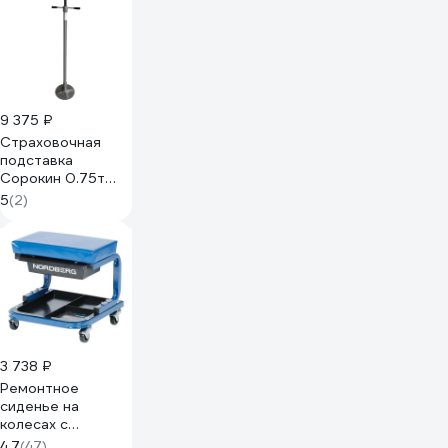
9 375 ₽
Страховочная
подставка
Сорокин 0.75т
3.830
5
(2)
3 738 ₽
Ремонтное
сиденье на
колесах с
выдвижным
4.7
(47)