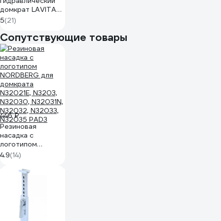
гидравлический
домкрат LAVITA
3Т 135-520 мм LA
5
(21)
FJ-07
Сопутствующие товары
446 ₽
Резиновая
насадка с
логотипом
NORDBERG для
4.9
(14)
домкрата
N32021E, N3203,
N32030, N32031N,
N32032, N32033,
N32035 PAD3