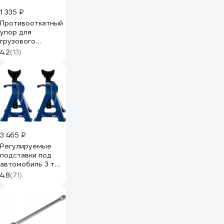
1 335 ₽
Противооткатный
упор для
грузового
транспорта
4.2
(13)
Autofamily TRUCK
WAY G53, желтый
TW.G.53.01.01
3 465 ₽
Регулируемые
подставки под
автомобиль 3 т
STELS 51627
4.8
(71)