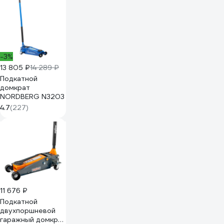
быстрый подъем
N32030G
-3%
13 805 ₽
14 289 ₽
Подкатной
домкрат
NORDBERG N3203
4.7
(227)
11 676 ₽
Подкатной
двухпоршневой
гаражный домкрат