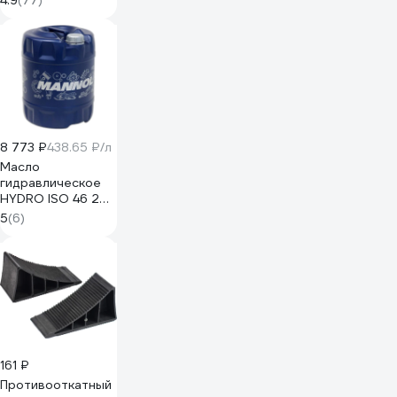
4.9
(77)
ЭКСПЕРТ 27525-
H4
8 773 ₽
438.65 ₽/л
Масло
гидравлическое
HYDRO ISO 46 20
л MANNOL 1928
5
(6)
161 ₽
Противооткатный