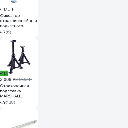
4 170 ₽
Фиксатор
страховочный для
подкатного
домкрата
4.7
(6)
NORDBERG 2 т
N3002R
-11%
2 669 ₽
3 002 ₽
Страховочная
подставка
MARSHALL
складная, 3т, 285-
4.9
(128)
400 мм, 2 шт.
MR1062