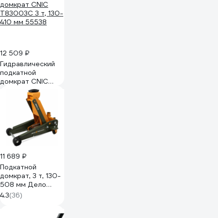
12 509 ₽
Гидравлический
подкатной
домкрат CNIC
T83003С 3 т, 130-
410 мм 55538
11 689 ₽
Подкатной
домкрат, 3 т, 130-
508 мм Дело
Техники 904336
4.3
(36)