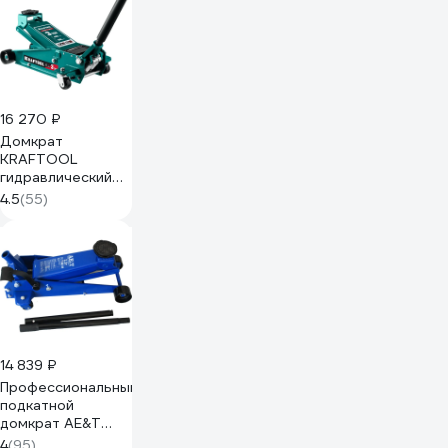
16 270 ₽
Домкрат
KRAFTOOL
гидравлический
подкатной 3т, 130-
4.5
(55)
480 мм 43450-
3_z01
14 839 ₽
Профессиональный
подкатной
домкрат AE&T
T31203
4
(95)