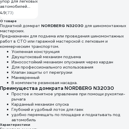
упор для легковых
автомобилей
Partex 80 мм,
4.9
(73)
комплект 2 шт.
О товаре
НФ-00002421
Подкатной домкрат
NORDBERG N32030
для шиномонтажных
мастерских.
Предназначен для подъема или проведения шиномонтажных
работ в СТО или гаражной мастерской с легковым и
коммерческим транспортом.
Усиленная конструкция
Двухштоковый механизм подъема
Износостойкий механизм опускания через кардан
Для профессионального использования
Клапан защиты от перегрузки
Маневренный
В комплекте резиновая насадка.
Преимущества домкрата NORDBERG N32030
Простое и понятное управление при помощи рукоятки-
рычага
Карданный механизм спуска
Глубокий и удобный лоток для гаек
удобно перемещать по площадке и подкатывать под
автомобиль
Характеристики