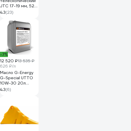
телескопический
JTC 17-19 мм, 5213
699928
4.3
(23)
-7%
12 520 ₽
13 535 ₽
626 ₽/л
Масло G-Energy
G-Special UTTO
10W-30 20л
253390123
4.3
(6)