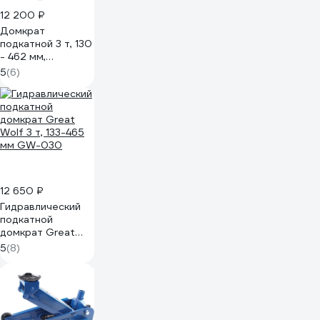
12 200 ₽
Домкрат
подкатной 3 т, 130
- 462 мм,
усиленный
5
(6)
RUNTEC RT-PJ3
12 650 ₽
Гидравлический
подкатной
домкрат Great
Wolf 3 т, 133-465
5
(8)
мм GW-030