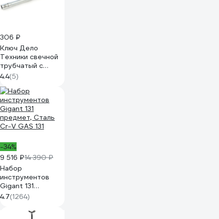
306 ₽
Ключ Дело
Техники свечной
трубчатый с
магнитом
4.4
(5)
двенадцатигранный
14×250 мм 547254
-34%
9 516 ₽
14 390 ₽
Набор
инструментов
Gigant 131
предмет, Сталь
4.7
(1264)
Cr-V GAS 131