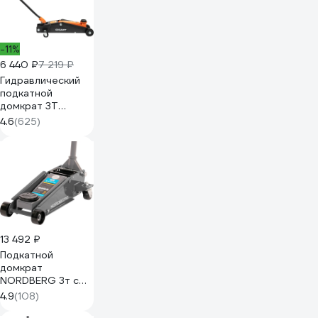
-11%
6 440 ₽
7 219 ₽
Гидравлический
подкатной
домкрат 3Т
Gigant, подхват
4.6
(625)
130мм, подъем
410мм, HTJ-3SH
13 492 ₽
Подкатной
домкрат
NORDBERG 3т с
резиновой
4.9
(108)
насадкой,