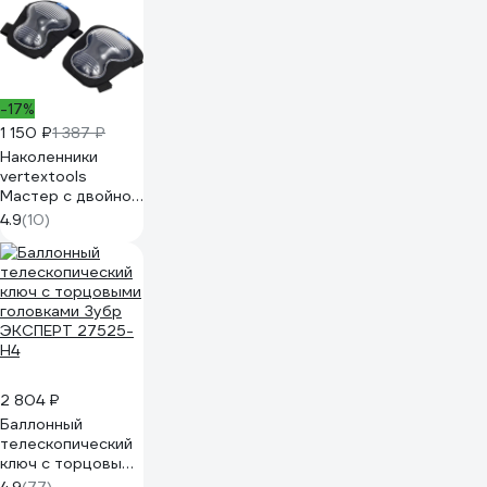
-17%
1 150 ₽
1 387 ₽
Наколенники
vertextools
Мастер с двойной
пластиковой
4.9
(10)
накладкой 2526-1
2 804 ₽
Баллонный
телескопический
ключ с торцовыми
головками Зубр