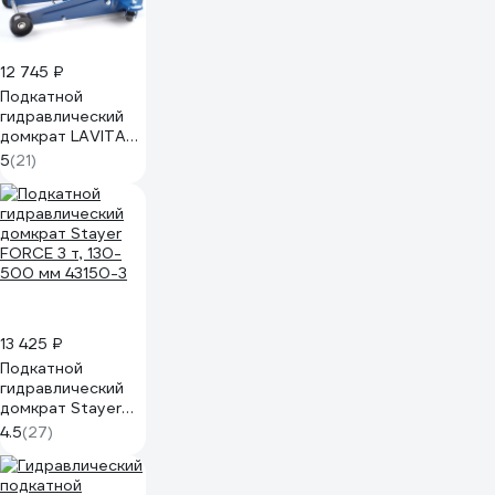
12 745 ₽
Подкатной
гидравлический
домкрат LAVITA
3Т 130-490 мм LA
5
(21)
FJ-05
13 425 ₽
Подкатной
гидравлический
домкрат Stayer
FORCE 3 т, 130-
4.5
(27)
500 мм 43150-3