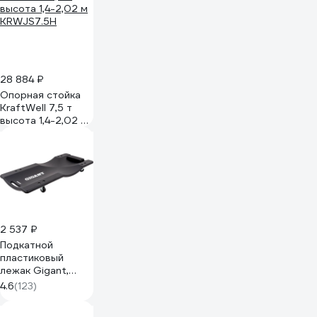
06-07-14
28 884 ₽
Опорная стойка
KraftWell 7,5 т
высота 1,4-2,02 м
KRWJS7.5H
2 537 ₽
Подкатной
пластиковый
лежак Gigant,
ДхШхВ-930х420х80,
4.6
(123)
CC-01