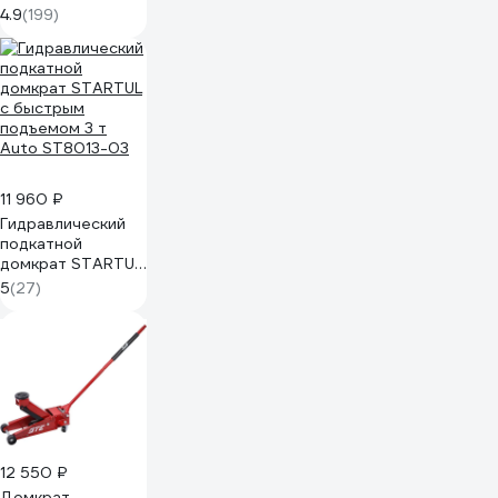
Ombra 3 т, 133-485
4.9
(199)
мм OHT230
11 960 ₽
Гидравлический
подкатной
домкрат STARTUL
с быстрым
5
(27)
подъемом 3 т
Auto ST8013-03
12 550 ₽
Домкрат