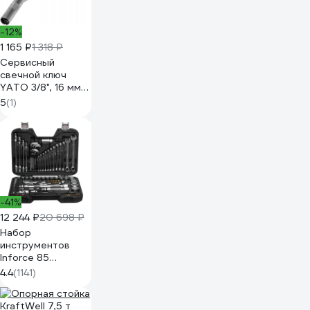
-12%
1 165 ₽
1 318 ₽
Сервисный
свечной ключ
YATO 3/8", 16 мм
YT-08164
5
(1)
-41%
12 244 ₽
20 698 ₽
Набор
инструментов
Inforce 85
предметов 1/2",
4.4
(1141)
1/4" Inforce, Сталь
Cr-V,
Профессиональный,