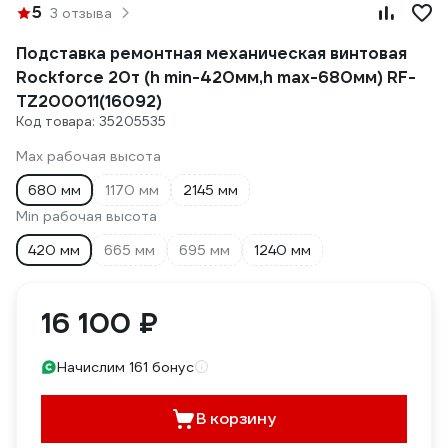
5
3 отзыва
Подставка ремонтная механическая винтовая
Rockforce 20т (h min-420мм,h max-680мм) RF-
TZ200011(16092)
Код товара: 35205535
Max рабочая высота
680 мм
1170 мм
2145 мм
Min рабочая высота
420 мм
665 мм
695 мм
1240 мм
16 100 ₽
Начислим 161 бонус
В корзину