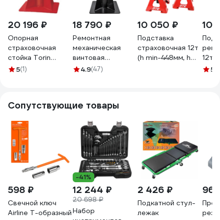
20 196 ₽
18 790 ₽
10 050 ₽
10 
Опорная
Ремонтная
Подставка
Подс
страховочная
механическая
страховочная 12т
ремо
стойка Torin
винтовая
(h min-448мм, h
12т (
профессиональная,
подставка
max-698мм) (2шт)
T412
5
(1)
4.9
(47)
5
(1
20 т, 420-680 мм,
Forsage, 20т 1536
/1 GTE -
винтовая
F-TZ200011(1536)
TH512005C
проставка
479551
Сопутствующие товары
TZ200011
-41%
598 ₽
12 244 ₽
2 426 ₽
966
20 698 ₽
Свечной ключ
Подкатной стул-
Прот
Набор
Airline Т-образный
лежак
рези