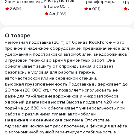
инструментов
25см с головками
трансформер
груз
Inforce 85
16мм и 21мм AK-S-
Forsland на 6-ти
авто
2.6
(9)
4.9
(11)
4.
предметов 1/2",
01
4.4
(1140)
колесах
WIED
1/4" Inforce, Сталь
11412(59687)
WDK
Cr-V,
Профессиональный,
О товаре
06-07-14
Ремонтная подставка (20 т) от бренда
Rockforce
– это
прочное и надёжное оборудование, предназначенное для
удержания и подстраховки автомобилей, внедорожников
и грузовой техники во время ремонтных работ. Она
обеспечивает защиту от опрокидывания и создаёт
безопасные условия для работы в гараже,
автомастерской или на сервисной станции.
Высокая грузоподъёмность
Подставка выдерживает до
20 тонн (20 000 кг), что позволяет использовать её
даже для тяжёлых внедорожников и микроавтобусов.
Удобный диапазон высоты
Высота подхвата 420 мм и
подъёма до 680 мм обеспечивает универсальность при
работе с различными типами автомобилей.
Надёжная механическая система
Отсутствие
гидравлики исключает риск протечек, а фиксация штифта
с эргономичной ручкой гарантирует стабильность в