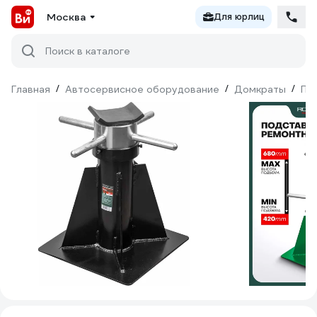
Москва
Для юрлиц
Поиск в каталоге
Главная
/
Автосервисное оборудование
/
Домкраты
/
По