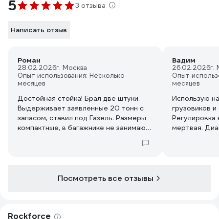
5
3 отзыва
Написать отзыв
Роман
Вадим
28.02.2026
г. Москва
26.02.2026
г.
Опыт использования: Несколько
Опыт использ
месяцев
месяцев
Достойная стойка! Брал две штуки.
Использую н
Выдерживает заявленные 20 тонн с
грузовиков и
запасом, ставил под Газель. Размеры
Регулировка 
компактные, в багажнике не занимают
мертвая. Ди
много места, если нужно выехать на
задач. Китай
помощь. Пятка большая, не
гнутся, эта с
проваливается. Рекомендую!
тяжелая, про
Посмотреть все отзывы
Rockforce