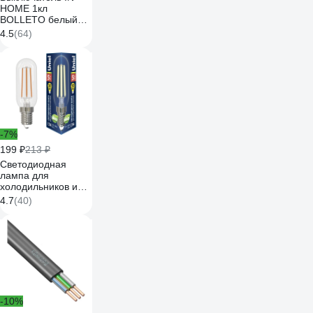
HOME 1кл
BOLLETO белый
накл 7021
4.5
(64)
4680005959747
-7%
199 ₽
213 ₽
Светодиодная
лампа для
холодильников и
вытяжки Uniel LED-
4.7
(40)
Y25-
5W/3000K/E14/CL
GLZ04TR UL-
00007129
-10%