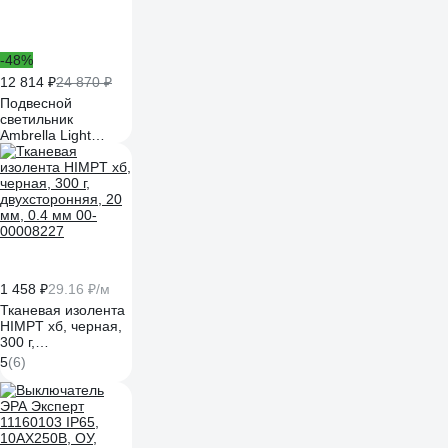
-48%
12 814 ₽
24 870 ₽
Подвесной
светильник
Ambrella Light
Traditional TR5149
1 458 ₽
29.16 ₽/м
Тканевая изолента
HIMPT хб, черная,
300 г,
двухсторонняя, 20
5
(6)
мм, 0.4 мм 00-
00008227