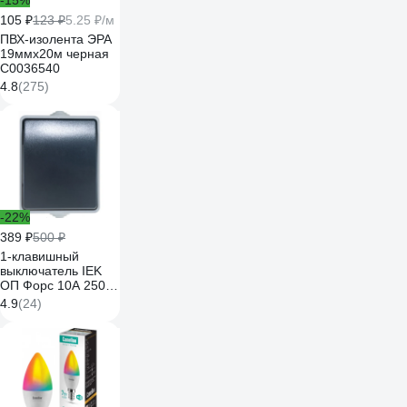
-15%
105 ₽
123 ₽
5.25 ₽/м
ПВХ-изолента ЭРА
19ммх20м черная
C0036540
4.8
(275)
-22%
389 ₽
500 ₽
1-клавишный
выключатель IEK
ОП Форс 10А 250В
IP54 BC20-1-0-ФСр
4.9
(24)
ИЭК EVS10-K03-10-
54-DC