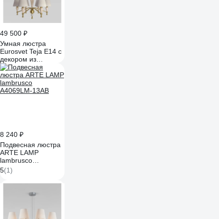
49 500 ₽
Умная люстра
Eurosvet Teja E14 с
декором из
керамики 101014/6
латунь/бежевый
a072038
8 240 ₽
Подвесная люстра
ARTE LAMP
lambrusco
A4069LM-13AB
5
(1)