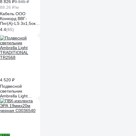
8 826 ₽
9 845 ₽
88.26 ₽/м
Кабель ООО
Конкорд ВВГ-
Пнг(А)-LS 3x1,5ок
(N, PE) - 0,66
4.4
(65)
(100м) Бухта 100м
4662
4 520 ₽
Подвесной
светильник
Ambrella Light
TRADITIONAL
TR2568