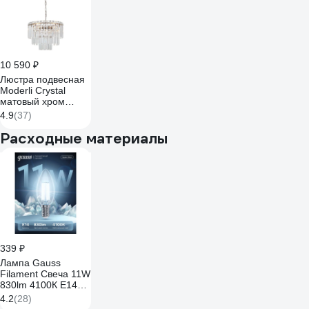
10 590 ₽
Люстра подвесная
Moderli Crystal
матовый хром
V10736-4P
4.9
(37)
Расходные материалы
339 ₽
Лампа Gauss
Filament Свеча 11W
830lm 4100К Е14
LED 103801211
4.2
(28)