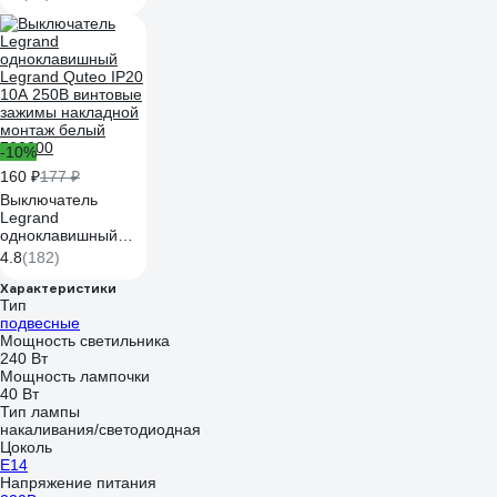
-10%
160 ₽
177 ₽
Выключатель
Legrand
одноклавишный
Legrand Quteo IP20
4.8
(182)
10А 250В винтовые
зажимы накладной
Характеристики
Тип
монтаж белый
подвесные
782200
Мощность светильника
240 Вт
Мощность лампочки
40 Вт
Тип лампы
накаливания/светодиодная
Цоколь
E14
Напряжение питания