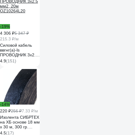
-19%
4 306 ₽
5 347 ₽
215.3 ₽/м
Силовой кабель
ввгнг(a)-ls
ПРОВОДНИК 3x2.5
мм2, 20м
4.9
(151)
OZ10264L20
-14%
220 ₽
256 ₽
7.33 ₽/м
Изолента СИБРТЕХ
на ХБ основе 18 мм
х 30 м, 300 гр.
88762
4.5
(17)