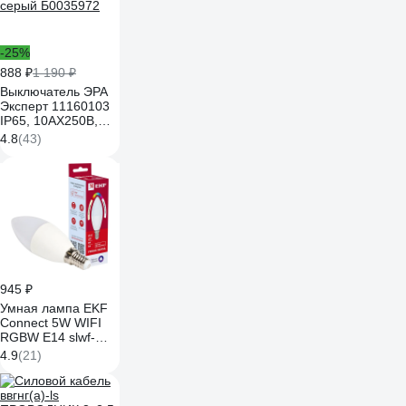
-25%
888 ₽
1 190 ₽
Выключатель ЭРА
Эксперт 11160103
IP65, 10АХ250В,
ОУ, серый
4.8
(43)
Б0035972
945 ₽
Умная лампа EKF
Connect 5W WIFI
RGBW E14 slwf-
e14-rgbw
4.9
(21)