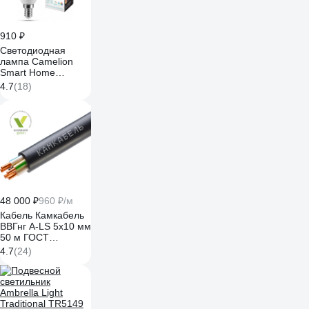
910 ₽
Светодиодная
лампа Camelion
Smart Home
LSH7/C35/RGBСW/
4.7
(18)
Е14/WIFI 7Вт Е14
RGB+DIM+CW 220В
14500
48 000 ₽
960 ₽/м
Кабель Камкабель
ВВГнг А-LS 5x10 мм
50 м ГОСТ
1157Б50LG00070А0050М
4.7
(24)