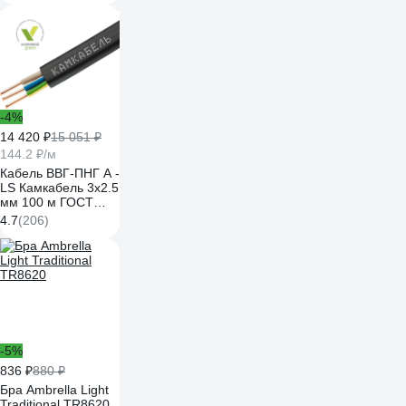
-4%
14 420 ₽
15 051 ₽
144.2 ₽/м
Кабель ВВГ-ПНГ А -
LS Камкабель 3x2.5
мм 100 м ГОСТ
1157К30HG00070А0100М
4.7
(206)
-5%
836 ₽
880 ₽
Бра Ambrella Light
Traditional TR8620