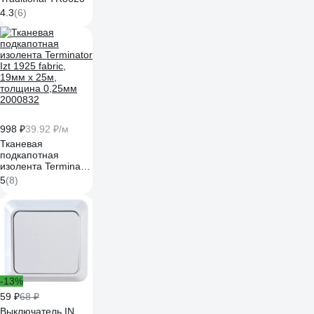
4.3
(6)
998 ₽
39.92 ₽/м
Тканевая
подкапотная
изолента Terminator
Izt 1925 fabric,
5
(8)
19мм х 25м,
толщина 0,25мм
2000832
-13%
59 ₽
68 ₽
Выключатель IN