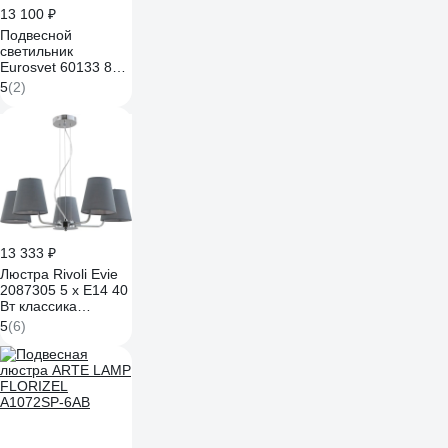
13 100 ₽
Подвесной
светильник
Eurosvet 60133 8
серебро a057760
5
(2)
13 333 ₽
Люстра Rivoli Evie
2087305 5 х Е14 40
Вт классика
Б0055639
5
(6)