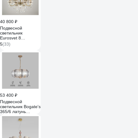
40 800 ₽
Подвесной
светильник
Eurosvet 8
античная бронза/
5
(33)
прозрачный
хрусталь Strotskis
00000063379
53 400 ₽
Подвесной
светильник Bogate's
365/6 латунь
a064814