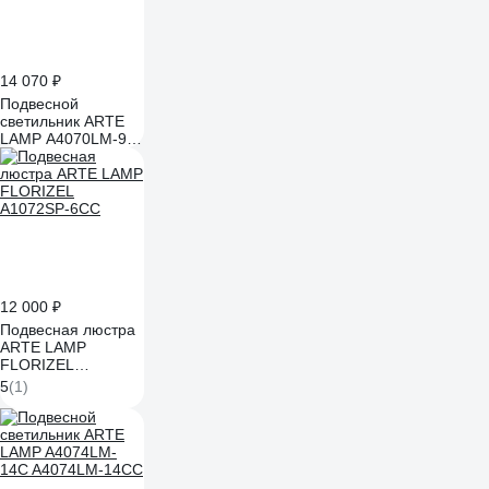
14 070 ₽
Подвесной
светильник ARTE
LAMP A4070LM-9G
A4070LM-9GO
12 000 ₽
Подвесная люстра
ARTE LAMP
FLORIZEL
A1072SP-6CC
5
(1)