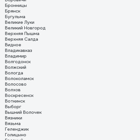
Бронницы
Брянск
Бугульма
Великие Луки
Великий Новгород
Верхняя Пышма
Верхняя Салда
Видное
Владикавказ
Владимир
Волгодонск
Волжский
Вологда
Волоколамск
Волосово
Волхов
Воскресенск
Воткинск
Выборг
Вышний Волочек
Вязники
Вязьма
Геленджик
Голицыно