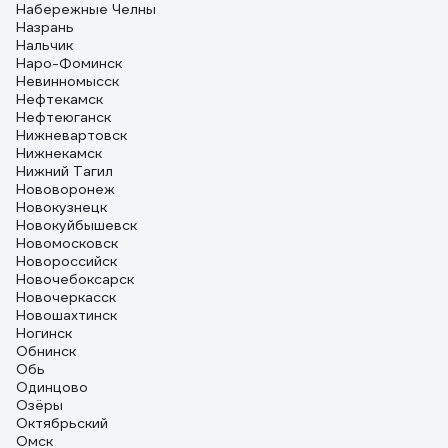
Набережные Челны
Назрань
Нальчик
Наро-Фоминск
Невинномысск
Нефтекамск
Нефтеюганск
Нижневартовск
Нижнекамск
Нижний Тагил
Нововоронеж
Новокузнецк
Новокуйбышевск
Новомосковск
Новороссийск
Новочебоксарск
Новочеркасск
Новошахтинск
Ногинск
Обнинск
Обь
Одинцово
Озёры
Октябрьский
Омск