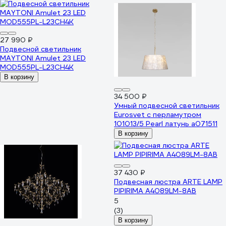
27 990 ₽
Подвесной светильник
MAYTONI Amulet 23 LED
MOD555PL-L23CH4K
В корзину
34 500 ₽
Умный подвесной светильник
Eurosvet с перламутром
101013/5 Pearl латунь a071511
В корзину
37 430 ₽
Подвесная люстра ARTE LAMP
PIPIRIMA A4089LM-8AB
5
(3)
В корзину