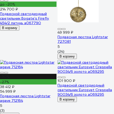
до -20%
214 700 ₽
Подвесной светодиодный
светильник Bogate's Firefly
454/2 латунь a067790
В корзину
49 999 ₽
Подвесная люстра Lightstar
727081
5
(24)
В корзину
-30%
101 900 ₽
-27%
Подвесной светодиодный
38 412 ₽
светильник Eurosvet Crespella
54 999 ₽
90034/6 золото a069295
Подвесная люстра Lightstar
В корзину
agave 712164
5
(3)