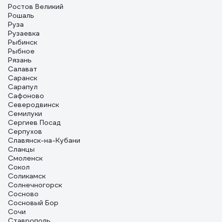
Ростов Великий
Рошаль
Руза
Рузаевка
Рыбинск
Рыбное
Рязань
Салават
Саранск
Сарапул
Сафоново
Северодвинск
Семилуки
Сергиев Посад
Серпухов
Славянск-на-Кубани
Сланцы
Смоленск
Сокол
Соликамск
Солнечногорск
Сосново
Сосновый Бор
Сочи
Ставрополь