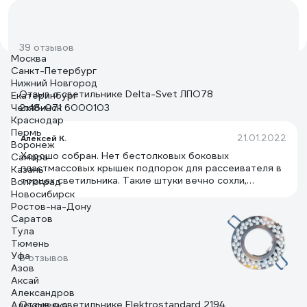
39 отзывов
Москва
Санкт-Петербург
Нижний Новгород
Отзыв о светильнике Delta-Svet ЛПО78
Екатеринбург
Челябинск
2х18-071 6000103
Краснодар
Пермь
21.01.2022
Алексей К.
Воронеж
Хорошо собран. Нет бестолковых боковых
Самара
пластмассовых крышек подпорок для рассеивателя в
Казань
торцах светильника. Такие штуки вечно сохли,
Волгоград
трескались и отваливались, а рассеиватель падал и
Новосибирск
разбивался. Сейчас такого в этом светильнике нет.
Ростов-на-Дону
Саратов
Тула
Тюмень
Уфа
6 отзывов
Азов
Аксай
Александров
Отзыв о светильнике Elektrostandard 2194
Алексеевка