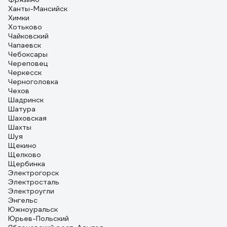
Ханты-Мансийск
Химки
Хотьково
Чайковский
Чапаевск
Чебоксары
Череповец
Черкесск
Черноголовка
Чехов
Шадринск
Шатура
Шаховская
Шахты
Шуя
Щекино
Щелково
Щербинка
Электрогорск
Электросталь
Электроугли
Энгельс
Южноуральск
Юрьев-Польский