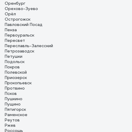
Оренбург
Орехово-Зуево
Орёл
Острогожск
Павловский Посад
Пенза
Первоуральск
Пересвет
Переславль-Залесский
Петрозаводск
Петушки
Подольск
Покров
Полевской
Приозерск
Прокопьевск
Протвино
Псков
Пушкино
Пущино
Пятигорск
Раменское
Реутов
Ржев
Россошь