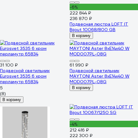
-6%
222 844 ₽
236 870 ₽
Подвесная люстра LOFT IT
Bijout 10068/800 GB
В корзину
31 100 ₽
61 990 ₽
Подвесной светильник
Подвесной светильник
Eurosvet 3535 6 хром
MAYTONI Aster 8хE14x40 W
перламутр 65834
MOD007PL-08G
5
В корзину
(8)
В корзину
-4%
212 416 ₽
222 300 ₽