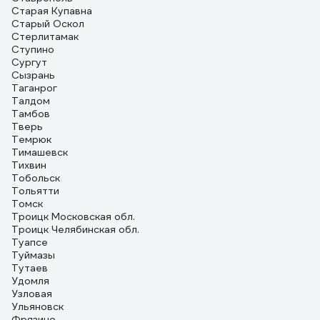
Старая Купавна
Старый Оскол
Стерлитамак
Ступино
Сургут
Сызрань
Таганрог
Талдом
Тамбов
Тверь
Темрюк
Тимашевск
Тихвин
Тобольск
Тольятти
Томск
Троицк Московская обл.
Троицк Челябинская обл.
Туапсе
Туймазы
Тутаев
Удомля
Узловая
Ульяновск
Фрязино