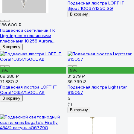
Подвесная люстра LOFT IT
Bijout 10067/1250 SG
В корзину
186 600 ₽
Подвесной светильник TK
Lighting со стеклянными
плафонами 10258 Aurora
прозрачный a068316
В корзину
-5%
-15%
68 286 ₽
31 279 ₽
71 880 ₽
36 799 ₽
Подвесная люстра LOFT IT
Подвесная люстра Lightstar
Coral 10351/1500L AB
815057
5
В корзину
(1)
В корзину