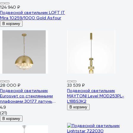
124 940 ₽
Подвесной светильник LOFT IT
Mira 10259/1000 Gold Asfour
В корзину
28 000 ₽
33 539 ₽
Подвесной светильник
Подвесной светильник
Eurosvet со стеклянными
MAYTONI Level MOD253PL-
плафонами 30177 латунь
L18BS3K2
a069151
4.9
В корзину
(21)
В корзину