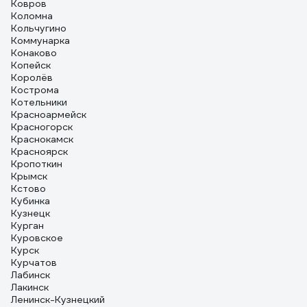
Ковров
Коломна
Кольчугино
Коммунарка
Конаково
Копейск
Королёв
Кострома
Котельники
Красноармейск
Красногорск
Краснокамск
Красноярск
Кропоткин
Крымск
Кстово
Кубинка
Кузнецк
Курган
Куровское
Курск
Курчатов
Лабинск
Лакинск
Ленинск-Кузнецкий