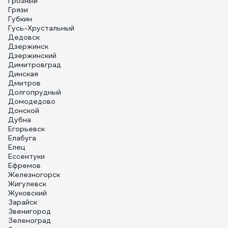
Грозный
Грязи
Губкин
Гусь-Хрустальный
Дедовск
Дзержинск
Дзержинский
Димитровград
Динская
Дмитров
Долгопрудный
Домодедово
Донской
Дубна
Егорьевск
Елабуга
Елец
Ессентуки
Ефремов
Железногорск
Жигулевск
Жуковский
Зарайск
Звенигород
Зеленоград