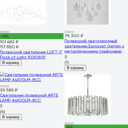
76 300 ₽
-14%
Подвесной светодиодный
101 482 ₽
светильник Eurosvet Gemini с
117 660 ₽
металлическими плафонами
Подвесной светильник LOFT IT
90353/9 хром a069039
5
Flock of Light 10309/31
(1)
В корзину
В корзину
39 589 ₽
Светильник подвесной ARTE
LAMP A4100LM-8CC
5
(4)
В корзину
-15%