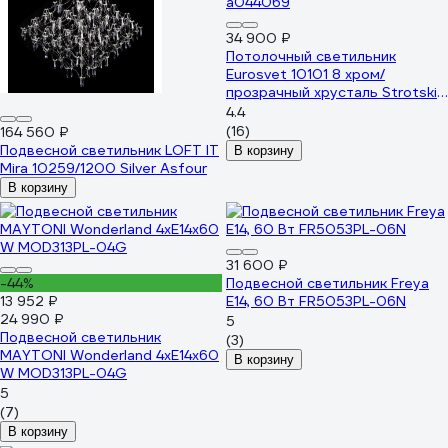
34 900 ₽
Потолочный светильник
Eurosvet 10101 8 хром/
прозрачный хрусталь Strotskis
a044069
4.4
(16)
164 560 ₽
Подвесной светильник LOFT IT
В корзину
Mira 10259/1200 Silver Asfour
В корзину
31 600 ₽
-44%
Подвесной светильник Freya
13 952 ₽
E14, 60 Вт FR5053PL-06N
24 990 ₽
5
Подвесной светильник
(3)
MAYTONI Wonderland 4хE14x60
В корзину
W MOD313PL-04G
5
(7)
В корзину