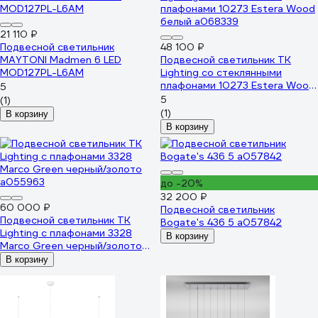
21 110 ₽
Подвесной светильник
48 100 ₽
MAYTONI Madmen 6 LED
Подвесной светильник TK
MOD127PL-L6AM
Lighting со стеклянными
плафонами 10273 Estera Wood
5
белый a068339
5
(1)
(1)
В корзину
В корзину
до -20%
32 200 ₽
60 000 ₽
Подвесной светильник
Подвесной светильник TK
Bogate's 436 5 a057842
Lighting с плафонами 3328
В корзину
Marco Green черный/золото
a055963
В корзину