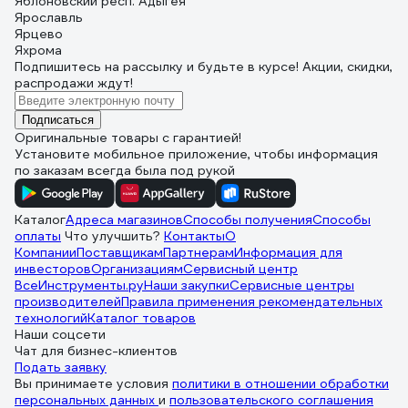
Яблоновский респ. Адыгея
Ярославль
Ярцево
Яхрома
Подпишитесь
на рассылку
и будьте в курсе! Акции, скидки,
распродажи ждут!
Подписаться
Оригинальные товары с гарантией!
Установите мобильное приложение, чтобы информация
по заказам всегда была под рукой
Каталог
Адреса магазинов
Способы получения
Способы
оплаты
Что улучшить?
Контакты
О
Компании
Поставщикам
Партнерам
Информация для
инвесторов
Организациям
Сервисный центр
ВсеИнструменты.ру
Наши закупки
Сервисные центры
производителей
Правила применения рекомендательных
технологий
Каталог товаров
Наши соцсети
Чат для бизнес-клиентов
Подать заявку
Вы принимаете условия
политики в отношении обработки
персональных данных
и
пользовательского соглашения