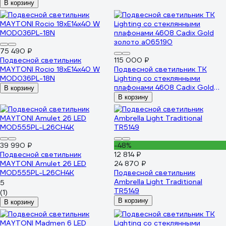
В корзину
75 490 ₽
Подвесной светильник
115 000 ₽
MAYTONI Rocio 18хE14x40 W
Подвесной светильник TK
MOD036PL-18N
Lighting со стеклянными
плафонами 4608 Cadix Gold
В корзину
золото a065190
В корзину
39 990 ₽
-48%
Подвесной светильник
12 814 ₽
MAYTONI Amulet 26 LED
24 870 ₽
MOD555PL-L26CH4K
Подвесной светильник
Ambrella Light Traditional
5
TR5149
(1)
В корзину
В корзину