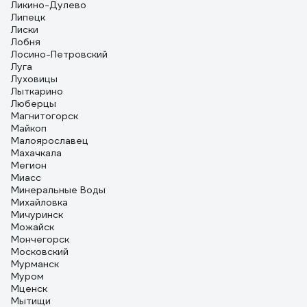
Ликино-Дулево
Липецк
Лиски
Лобня
Лосино-Петровский
Луга
Луховицы
Лыткарино
Люберцы
Магнитогорск
Майкоп
Малоярославец
Махачкала
Мегион
Миасс
Минеральные Воды
Михайловка
Мичуринск
Можайск
Мончегорск
Московский
Мурманск
Муром
Мценск
Мытищи