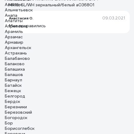
Алексин
MR16, SL/WH зеркальный/белый a036801
Альметьевск
Анапа
09.03.2021
Анастасия О.
Апатиты
Мне понравились
Апрелевка
Арамиль
Арзамас
Армавир
Архангельск
Астрахань
Балабаново
Балаково
Балашиха
Балашов
Барнаул
Батайск
Бежецк
Белгород
Бердск
Березники
Березовский
Богородск
Бор
Борисоглебск
Боровичи