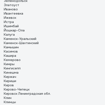
Зеленодольск
Златоуст
Иваново
Ивантеевка
Ижевск
Истра
Ишимбай
Йошкар-Ола
Калуга
Каменск-Уральский
Каменск-Шахтинский
Камышин
Касимов
Кашира
Кемерово
Кимры
Кингисепп
Кинешма
Киржач
Кириши
Киров
Кирово-Чепецк
Кировск Ленинградская обл.
Клин
Клинцы