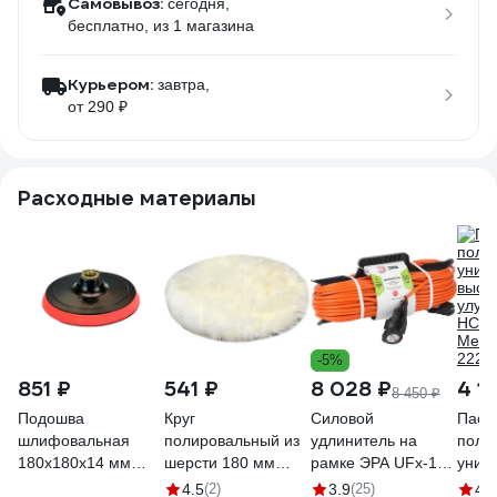
Самовывоз:
сегодня,
бесплатно
, из 1 магазина
Курьером:
завтра,
от 290 ₽
Расходные материалы
-5%
851 ₽
541 ₽
8 028 ₽
4 1
8 450 ₽
Подошва
Круг
Силовой
Паст
шлифовальная
полировальный из
удлинитель на
поли
180x180x14 мм
шерсти 180 мм
рамке ЭРА UFx-1e-
унив
Uniq tool UTG-S912
WOLF 1.3013.0180
3x1.5-50m-IP44 с
высо
4.5
(2)
3.9
(25)
4.9