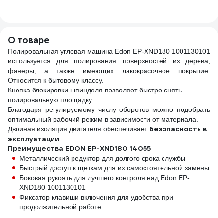
заземлением 1
улуч
гнездо 50м ПВС
HCC4
3х1.5 Б0046814
Menz
2220
О товаре
Полировальная угловая машина Edon EP-XND180 1001130101
используется для полирования поверхностей из дерева,
фанеры, а также имеющих лакокрасочное покрытие.
Относится к бытовому классу.
Кнопка блокировки шпинделя позволяет быстро снять
полировальную площадку.
Благодаря регулируемому числу оборотов можно подобрать
оптимальный рабочий режим в зависимости от материала.
безопасность в
Двойная изоляция двигателя обеспечивает
эксплуатации
.
Преимущества EDON EP-XND180 14055
Металлический редуктор для долгого срока службы
Быстрый доступ к щеткам для их самостоятельной замены
Боковая рукоять для лучшего контроля над Edon EP-
XND180 1001130101
Фиксатор клавиши включения для удобства при
продолжительной работе