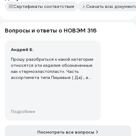
Сертификаты соответствия
Скачать всю докумен
Вопросы и ответы о НОВЭМ 316
Андрей Б.
Прошу разобраться к какой категории
относятся эти изделия обозначенные
как «термоэластопласт». Часть
ассортимета типа Пишевые ( Да) , а
часть Непишевые(Нет).Как мне
принять решени по этому вопросу
если нужно шланг для питьевой воды?
Проверьте весь ассортимент с этими
параметрами. Жду ответа.
Подробнее
Посмотреть все вопросы