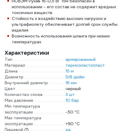
НОВЭМ Рукав 16-0,5 ВГ 15м безопасен в
использовании - его состав не содержит вредных
токсичных веществ
Стойкость к воздействию высоких нагрузок и
ультрафиолету обеспечивает долгий срок службы
изделия
Возможность использования шланга при низких
температурах
Характеристики
Тип
армированный
Материал
термоэластопласт
Длина
15 м
Диаметр
5/8 дюйм
Внутренний диаметр
16 мм
Цвет
черный
Количество слоев
3 шт
Max давление
10 бар
Min температура
эксплуатации
-50 °С
Мах температура
эксплуатации
+90 °С
Пищевой
да