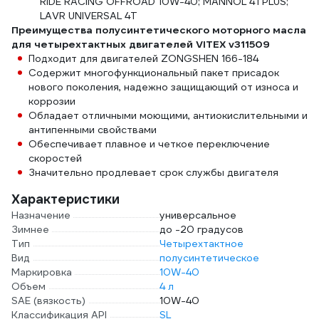
RIDE RACING OFFROAD 10W-40; MANNOL 4TPLUS;
LAVR UNIVERSAL 4Т
Преимущества полусинтетического моторного масла
для четырехтактных двигателей VITEX v311509
Подходит для двигателей ZONGSHEN 166-184
Содержит многофункциональный пакет присадок
нового поколения, надежно защищающий от износа и
коррозии
Обладает отличными моющими, антиокислительными и
антипенными свойствами
Обеспечивает плавное и четкое переключение
скоростей
Значительно продлевает срок службы двигателя
Характеристики
Назначение
универсальное
Зимнее
до -20 градусов
Тип
Четырехтактное
Вид
полусинтетическое
Маркировка
10W-40
Объем
4 л
SAE (вязкость)
10W-40
Классификация API
SL