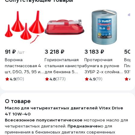
91 ₽
3 218 ₽
3 183 ₽
50 
/шт
Воронка
Горизонтальная
Протирочная
Воро
пластмассовая 4
стальная канистра
бумага в рулоне
Плас
шт, D50, 75, 95 и
для бензина 5
ЗУБР 2-х слойная,
9310
115 мм REDMARK
литров
33х35 см, 1000
4.9
(60)
4.8
(373)
4.9
(19)
4.
RM834
AUTOPROFI KAN-
листов 12820-33
500 5L
О товаре
Масло для четырехтактных двигателей Vitex Drive
4T 10W-40
Всесезонное полусинтетическое
моторное масло для
четырехтактных двигателей.
Предназначен
о для
применения в бензиновых двигателях современных