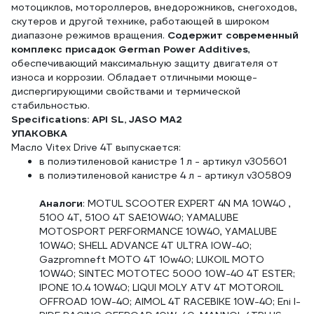
мотоциклов, мотороллеров, внедорожников, снегоходов,
скутеров и другой технике, работающей в широком
диапазоне режимов вращения.
Содержит современный
комплекс присадок German Power Additives
,
обеспечивающий максимальную защиту двигателя от
износа и коррозии. Обладает отличными моюще-
диспергирующими свойствами и термической
стабильностью.
Specifications: API SL, JASO MA2
УПАКОВКА
Масло Vitex Drive 4T выпускается:
в полиэтиленовой канистре 1 л - артикул v305601
в полиэтиленовой канистре 4 л - артикул v305809
Аналоги
: MOTUL SCOOTER EXPERT 4N МА 10W40 ,
5100 4Т, 5100 4Т SAE10W40; YAMALUBE
MOTOSPORТ PERFORMANCE 10W40, YAМALUBE
10W40; SHELL ADVANCE 4Т ULTRA lOW-40;
Gazpromneft MOTO 4Т 10w40; LUKOIL МОТO
10W40; SINTEC МОТОТЕС 5000 10W-40 4Т ESTER;
IPONE 10.4 10W40; LIQUI MOLY АТV 4Т MOTOROIL
OFFROAD 10W-40; AIMOL 4T RACEBIKE 10W-40; Eni I-