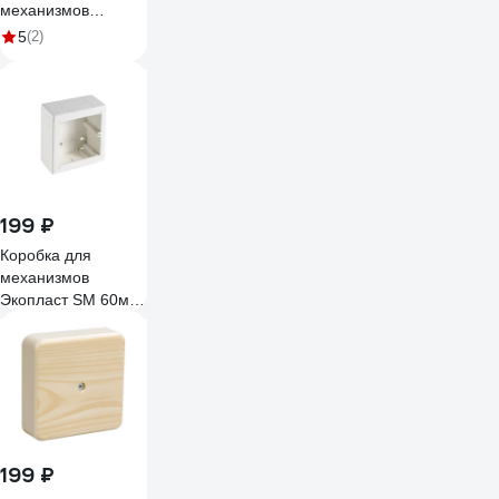
механизмов
45х45мм, белая
5
(2)
Gigant 72944-1GI
199 ₽
Коробка для
механизмов
Экопласт SM 60мм
72911-1
199 ₽