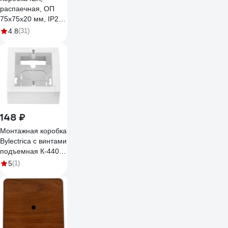
распаечная, ОП
75x75x20 мм, IP20,
КМ41212-01, ИЭК,
4.8
(31)
UKO10-075-075-
020-K01
148 ₽
Монтажная коробка
Bylectrica с винтами
подъемная К-440
исп.1 черный
5
(1)