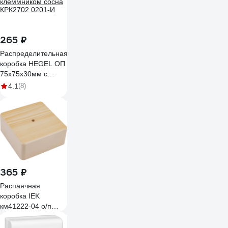
265 ₽
Распределительная
коробка HEGEL ОП
75х75х30мм с
клеммником сосна
4.1
(8)
КРК2702 0201-И
365 ₽
Распаячная
коробка IEK
км41222-04 о/п
104x104x44мм
сосна(6к/6мм2)