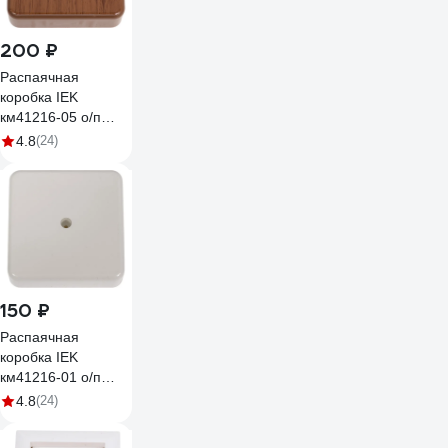
200 ₽
Распаячная
коробка IEK
км41216-05 о/п
75x75x28мм
4.8
(24)
дуб(6к/6мм2)
UKO10-075-075-
028-K24
150 ₽
Распаячная
коробка IEK
км41216-01 о/п
75x75x28мм
4.8
(24)
белая(6к/6мм2)
UKO10-075-075-