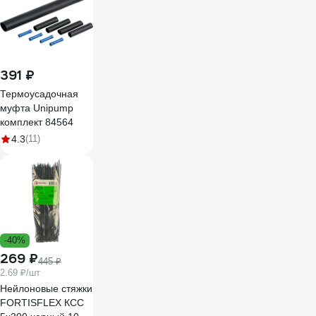
391 ₽
Термоусадочная
муфта Unipump
комплект 84564
4.3
(11)
-40%
269 ₽
445 ₽
2.69 ₽/шт
Нейлоновые стяжки
FORTISFLEX КСС