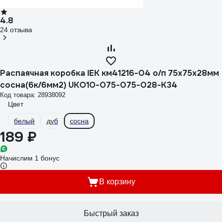
4.8
24 отзыва
Распаячная коробка IEK км41216-04 о/п 75x75x28мм
сосна(6к/6мм2) UKO10-075-075-028-K34
Код товара: 28938092
Цвет
белый
дуб
сосна
189 ₽
Начислим 1 бонус
В корзину
Быстрый заказ