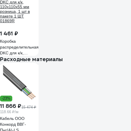
72948-1
1 461 ₽
Коробка
распределительная
DKC для к/к,
Расходные материалы
110x110x55 мм
розница, 1 шт в
пакете 1 ШТ
01869R
-23%
11 866 ₽
15 474 ₽
118.66 ₽/м
Кабель ООО
Конкорд ВВГ-
Пнг(А)-LS