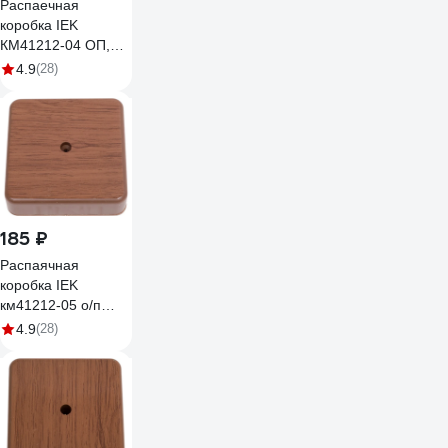
Распаечная
коробка IEK
КМ41212-04 ОП,
75x75x20, IP20,
4.9
(28)
сосна, ИЭК UKO10-
075-075-020-K34
185 ₽
Распаячная
коробка IEK
км41212-05 о/п
75x75x20мм
4.9
(28)
дуб(6к/6мм2)
UKO10-075-075-
020-K24