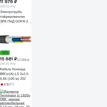
11 976 ₽
239.52 ₽/м
Электротруба
гофрированная
ЭРА ПНД GOFR-20-
50-HD-ВП3-2,5LS-
50 черная d 20 с
кабелем ВВГ-
Пнг(А)-LS 3х2,5мм2
50м Б0071498
-11%
15 681 ₽
17 555 ₽
156.81 ₽/м
Кабель Конкорд
ВВГнг(А)-LS 3х2,5-
0,66 (100 м) 202
4.5
(67)