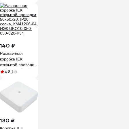
сосна(6к/6мм2)
UKO10-100-100-
029-K34
140 ₽
Распаечная
коробка IEK
открытой проводки,
50x50x20, IP20,
4.8
(16)
сосна, КМ41206-04,
ИЭК UKO10-050-
050-020-K34
130 ₽
Коробка IEK,