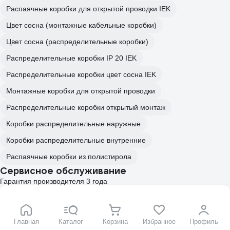
Распаячные коробки для открытой проводки IEK
Цвет сосна (монтажные кабельные коробки)
Цвет сосна (распределительные коробки)
Распределительные коробки IP 20 IEK
Распределительные коробки цвет сосна IEK
Монтажные коробки для открытой проводки
Распределительные коробки открытый монтаж
Коробки распределительные наружные
Коробки распределительные внутренние
Распаячные коробки из полистирола
Сервисное обслуживание
Гарантия производителя 3 года
120 дней обмен и возврат
Вы можете вернуть товар, который не был использован
Главная
Каталог
Корзина
Избранное
Профиль
Подробнее