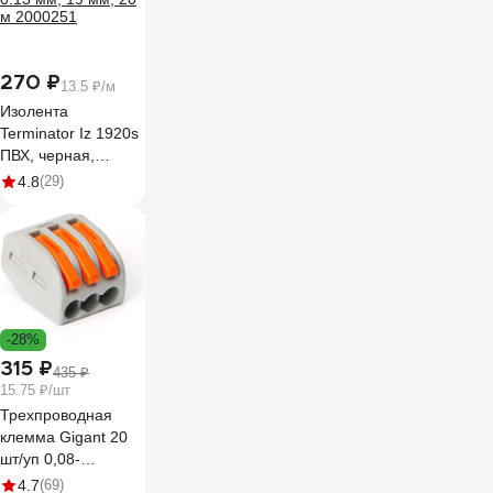
270 ₽
13.5 ₽/м
Изолента
Terminator Iz 1920s
ПВХ, черная,
автомобильная,
4.8
(29)
0.13 мм, 19 мм, 20
м 2000251
-28%
315 ₽
435 ₽
15.75 ₽/шт
Трехпроводная
клемма Gigant 20
шт/уп 0,08-
2,5(4)мм² GCT-222-
4.7
(69)