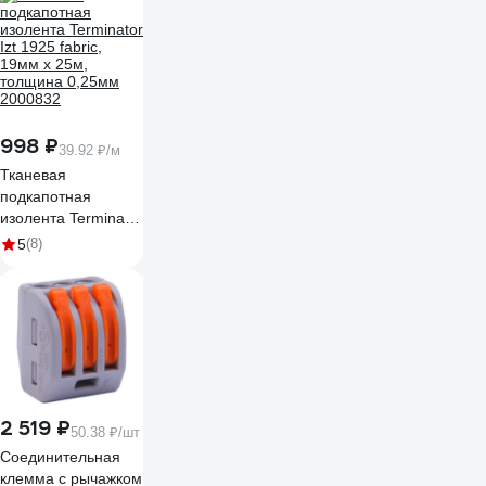
998 ₽
39.92 ₽/м
Тканевая
подкапотная
изолента Terminator
Izt 1925 fabric,
5
(8)
19мм х 25м,
толщина 0,25мм
2000832
2 519 ₽
50.38 ₽/шт
Соединительная
клемма с рычажком