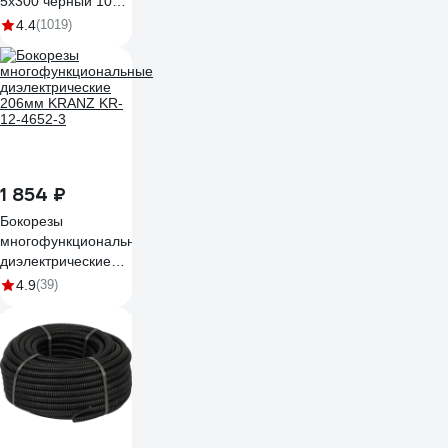
5х300 черный 100
штук 49417
4.4
(1019)
1 854 ₽
Бокорезы
многофункциональные
диэлектрические
206мм KRANZ KR-
4.9
(39)
12-4652-3