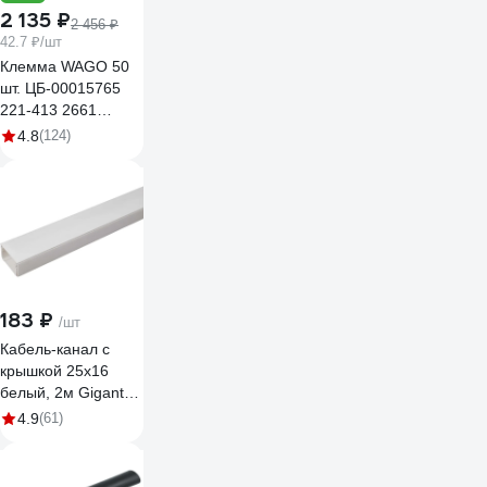
2 135 ₽
2 456 ₽
42.7 ₽/шт
Клемма WAGO 50
шт. ЦБ-00015765
221-413 2661
102661
4.8
(124)
183 ₽
/шт
Кабель-канал с
крышкой 25х16
белый, 2м Gigant
79003-2GI
4.9
(61)