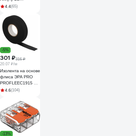
3x2,5ок(N, PE) -
4.4
(65)
0,66 (100м) Бухта
100м 4663
-5%
301 ₽
316 ₽
20.07 ₽/м
Изолента на основе
флиса ЭРА PRO
PROFLEEC1915 19
мм, 15 м, 0,3 мм,
4.6
(104)
черная Б0057181
-13%