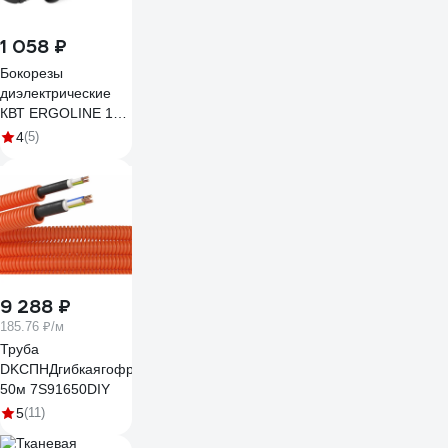
1 058 ₽
Бокорезы
диэлектрические
КВТ ERGOLINE 160
мм 105214
4
(5)
9 288 ₽
185.76 ₽/м
Труба
DKCПНДгибкаягофрированнаяд16ммцветоранжевыйскабелем3x2,
50м 7S91650DIY
5
(11)