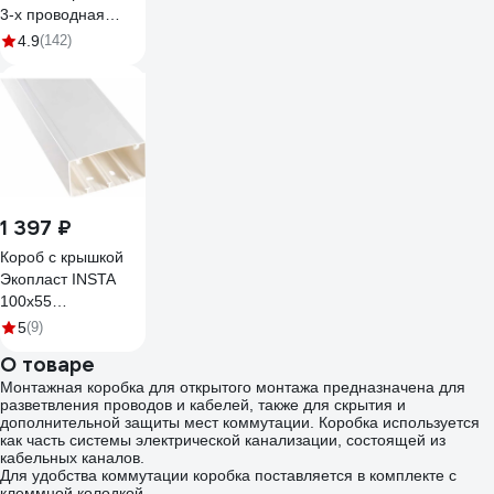
3-х проводная
WAGO, 0,08-2,5мм,
4.9
(142)
400В, 32А, без
пасты, 50 шт. 2651
102651
ЦБ-00015780
1 397 ₽
Короб с крышкой
Экопласт INSTA
100x55
Крышка/80мм, 2м
5
(9)
76002-2
О товаре
Монтажная коробка для открытого монтажа предназначена для
разветвления проводов и кабелей, также для скрытия и
дополнительной защиты мест коммутации. Коробка используется
как часть системы электрической канализации, состоящей из
кабельных каналов.
Для удобства коммутации коробка поставляется в комплекте с
клеммной колодкой.