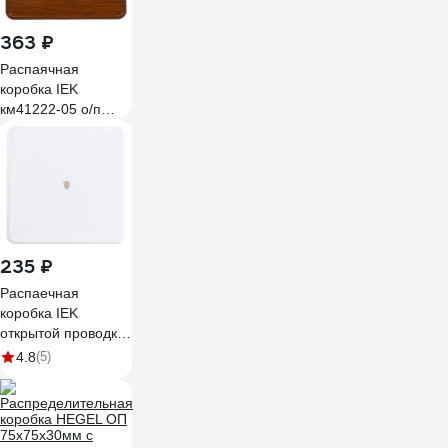
363 ₽
Распаячная
коробка IEK
км41222-05 о/п
100x100x44мм
дуб(6к/6мм2)
UKO10-100-100-
044-K24
235 ₽
Распаечная
коробка IEK
открытой проводки,
100x100x29, IP44,
4.8
(5)
KM41219, ИЭК
UKO10-100-100-
029-K01