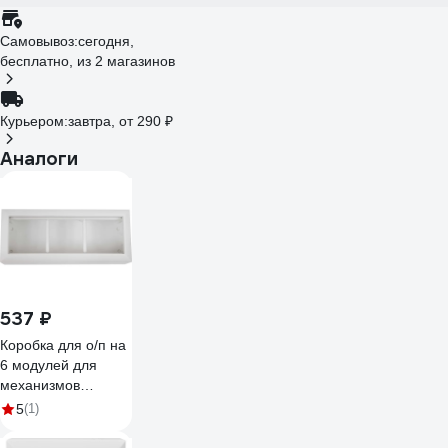
Самовывоз:
сегодня,
бесплатно
, из 2 магазинов
Курьером:
завтра,
от 290 ₽
Аналоги
537 ₽
Коробка для о/п на
6 модулей для
механизмов
45х45мм, белая
5
(1)
Gigant 72946-1GI