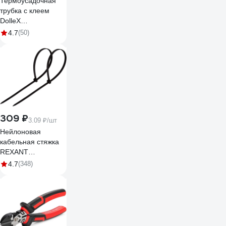
Термоусадочная
трубка с клеем
DolleX
коэффициент
4.7
(50)
усадки=3:1, набор
10 шт., 3 - 12 мм,
черные TU-010
309 ₽
3.09 ₽/шт
Нейлоновая
кабельная стяжка
REXANT
300x4,8мм, черная
4.7
(348)
100 шт/уп 07-1303