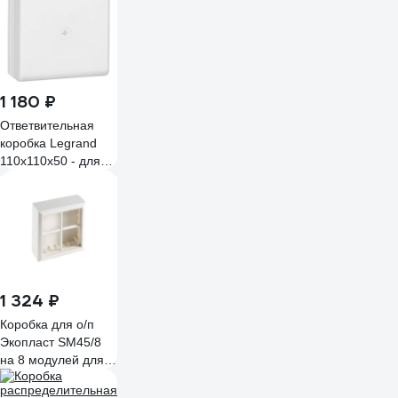
UKO10-100-100-
044-K34
1 180 ₽
Ответвительная
коробка Legrand
110x110x50 - для
мини-плинтусов
DLPlus - белый
030326
1 324 ₽
Коробка для о/п
Экопласт SM45/8
на 8 модулей для
механизмов 45х45
мм. цвет белый