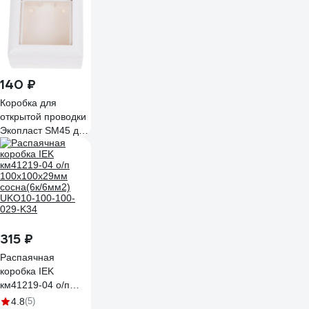
028-K01
140 ₽
Коробка для
открытой проводки
Экопласт SM45 для
механизмов 45х45
мм. цвет белый
72914-1
315 ₽
Распаячная
коробка IEK
км41219-04 о/п
100x100x29мм
4.8
(5)