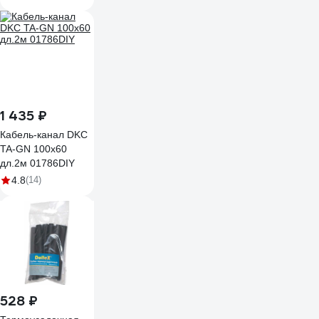
413-20
1 435 ₽
Кабель-канал DKC
TA-GN 100x60
дл.2м 01786DIY
4.8
(14)
528 ₽