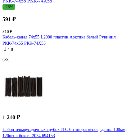
-28%
591 ₽
816 ₽
Кабель-канал 74x55 L2000 пластик Арктика белый Рувинил
РКК-74x55 РКК-74Х55
4.8
(55)
1 210 ₽
Набор термоусадочных трубок JTC 6 типоразмеров, длина 100мм,
120шт в боксе -2034 694153