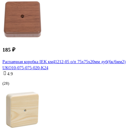
185 ₽
Распаячная коробка IEK км41212-05 о/п 75x75x20мм дуб(6к/6мм2)
UKO10-075-075-020-K24
4.9
(28)