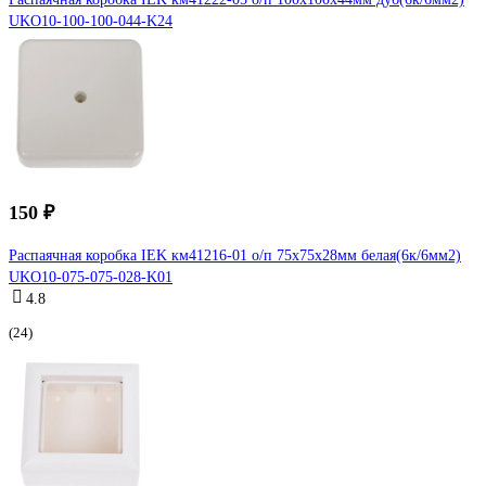
UKO10-100-100-044-K24
150 ₽
Распаячная коробка IEK км41216-01 о/п 75x75x28мм белая(6к/6мм2)
UKO10-075-075-028-K01
4.8
(24)