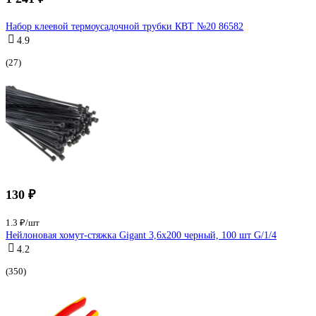
Набор клеевой термоусадочной трубки КВТ №20 86582
4.9
(27)
130 ₽
1.3 ₽/шт
Нейлоновая хомут-стяжка Gigant 3,6х200 черный, 100 шт G/1/4
4.2
(350)