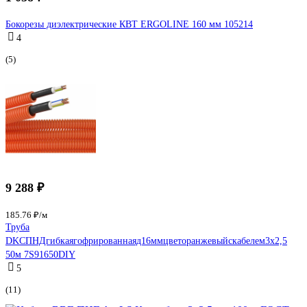
Бокорезы диэлектрические КВТ ERGOLINE 160 мм 105214
4
(5)
9 288 ₽
185.76 ₽/м
Труба
DKCПНДгибкаягофрированнаяд16ммцветоранжевыйскабелем3x2,5
50м 7S91650DIY
5
(11)