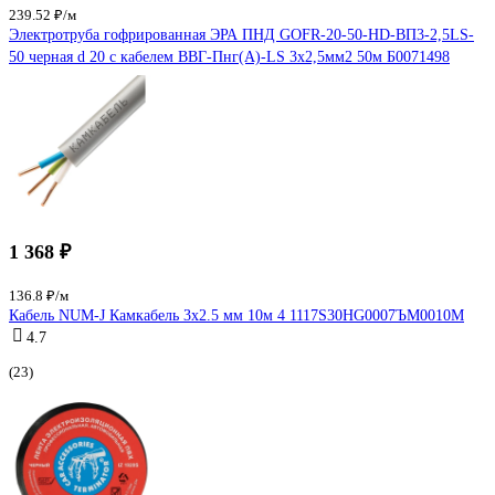
239.52 ₽/м
Электротруба гофрированная ЭРА ПНД GOFR-20-50-HD-ВП3-2,5LS-
50 черная d 20 с кабелем ВВГ-Пнг(А)-LS 3х2,5мм2 50м Б0071498
1 368 ₽
136.8 ₽/м
Кабель NUM-J Камкабель 3x2.5 мм 10м 4 1117S30HG0007ЪM0010М
4.7
(23)