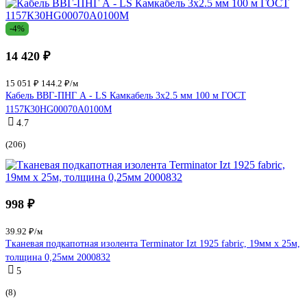
-4%
14 420 ₽
15 051 ₽
144.2 ₽/м
Кабель ВВГ-ПНГ А - LS Камкабель 3x2.5 мм 100 м ГОСТ
1157К30HG00070А0100М
4.7
(206)
998 ₽
39.92 ₽/м
Тканевая подкапотная изолента Terminator Izt 1925 fabric, 19мм х 25м,
толщина 0,25мм 2000832
5
(8)