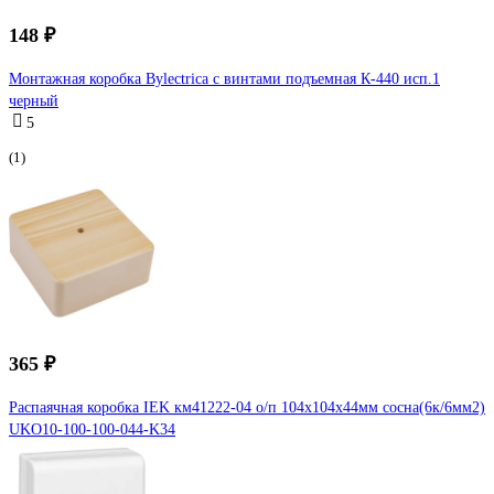
148 ₽
Монтажная коробка Bylectrica с винтами подъемная К-440 исп.1
черный
5
(1)
365 ₽
Распаячная коробка IEK км41222-04 о/п 104x104x44мм сосна(6к/6мм2)
UKO10-100-100-044-K34