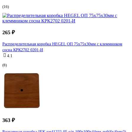
(16)
265 ₽
Распределительная коробка HEGEL ОП 75х75х30мм с клеммником
сосна КРК2702 0201-И
4.1
(8)
363 ₽
Распаячная коробка IEK км41222-05 о/п 100x100x44мм дуб(6к/6мм2)