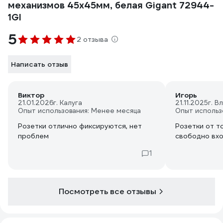
механизмов 45х45мм, белая Gigant 72944-
1GI
5
2 отзыва
Написать отзыв
Виктор
Игорь
21.01.2026
г. Калуга
21.11.2025
г. В
Опыт использования: Менее месяца
Опыт использ
Розетки отлично фиксируются, нет
Розетки от т
проблем
свободно вхо
1
Посмотреть все отзывы