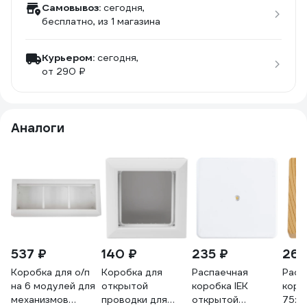
Самовывоз:
сегодня,
бесплатно
, из 1 магазина
Курьером:
сегодня,
от 290 ₽
Аналоги
537 ₽
140 ₽
235 ₽
265
Коробка для о/п
Коробка для
Распаечная
Расп
на 6 модулей для
открытой
коробка IEK
коро
механизмов
проводки для
открытой
75х7