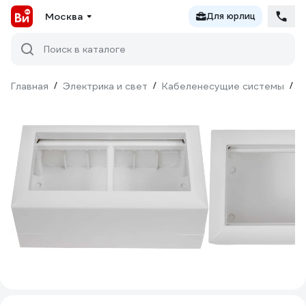
Москва
Для юрлиц
Поиск в каталоге
Главная
/
Электрика и свет
/
Кабеленесущие системы
/
М